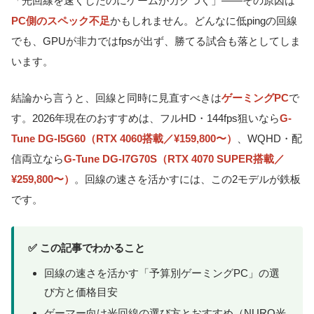
「光回線を速くしたのにゲームがカクつく」——その原因は
PC側のスペック不足
かもしれません。どんなに低pingの回線
でも、GPUが非力ではfpsが出ず、勝てる試合も落としてしま
います。
結論から言うと、回線と同時に見直すべきは
ゲーミングPC
で
す。2026年現在のおすすめは、フルHD・144fps狙いなら
G-
Tune DG-I5G60（RTX 4060搭載／¥159,800〜）
、WQHD・配
信両立なら
G-Tune DG-I7G70S（RTX 4070 SUPER搭載／
¥259,800〜）
。回線の速さを活かすには、この2モデルが鉄板
です。
✅ この記事でわかること
回線の速さを活かす「予算別ゲーミングPC」の選
び方と価格目安
ゲーマー向け光回線の選び方とおすすめ（NURO光