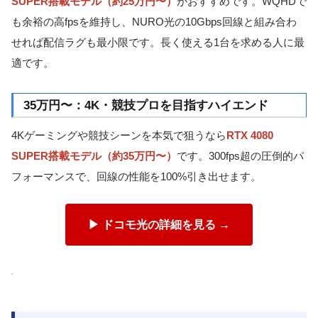
SUPER搭載モデル（約25万円〜）
がおすすめです。WQHDで
も余裕の高fpsを維持し、NURO光の10Gbps回線と組み合わ
せれば配信ラグも最小限です。長く使える1台を求める人に最
適です。
35万円〜：4K・競技プロを目指すハイエンド
4Kゲーミングや競技シーンを本気で狙うなら
RTX 4080
SUPER搭載モデル（約35万円〜）
です。300fps超の圧倒的パ
フォーマンスで、回線の性能を100%引き出せます。
▶ ドコモ光の詳細を見る →