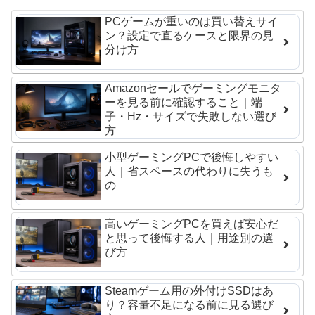
PCゲームが重いのは買い替えサイ
ン？設定で直るケースと限界の見
分け方
Amazonセールでゲーミングモニタ
ーを見る前に確認すること｜端
子・Hz・サイズで失敗しない選び
方
小型ゲーミングPCで後悔しやすい
人｜省スペースの代わりに失うも
の
高いゲーミングPCを買えば安心だ
と思って後悔する人｜用途別の選
び方
Steamゲーム用の外付けSSDはあ
り？容量不足になる前に見る選び