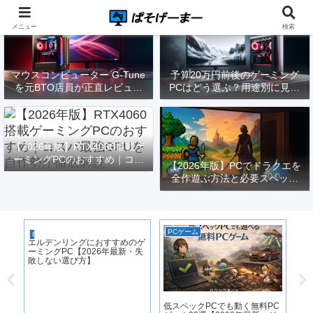
メニュー
検索
マウスコンピューター G-Tune
予算20万円前後のゲーミング
を元BTO店員が正直レビュー
PCはどう選ぶ？用途別に見る
｜実際どうなの？
構成と注意点【2026年版】
【2026年版】RTX4060搭載ゲ
ーミングPCのおすすめ｜コス
【2026年版】PCでドラクエを
パ最強GPUを自作勢が徹底解
全作遊ぶ方法と必要スペック
説
｜FF14勢がまとめてみた
PCゲーム
PCゲーム
ゲ
｜
エルデンリングにおすすめのゲ
原
用
ーミングPC【2026年最新・失
化
敗しない選び方】
低スペックPCでも動く無料PC