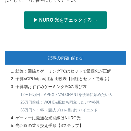
歩として、ぜひ参考にしてください。
▶ NURO 光をチェックする →
記事の内容
結論：回線とゲーミングPCはセットで最適化が正解
予算×GPU×fps×用途 比較表【回線とセットで選ぶ】
予算別おすすめゲーミングPCの選び方
12〜16万円：APEX・VALORANTを快適に始めたい人
25万円前後：WQHD&配信も両立したい本格派
35万円〜：4K・競技プロを目指すハイエンド
ゲーマーに最適な光回線はNURO光
光回線の乗り換え手順【3ステップ】