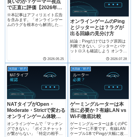
良いのか？ゲーマー視点
で正直に評価【2026年
版】
※本記事はアフィリエイト広告
を含みます。「オンラインゲー
オンラインゲームのPing
ムのラグを根本から解消した
とジッターとは？ラグが
い」「回線が原因で...
出る回線の見分け方
結論：Pingだけではラグ原因は
判断できない。ジッターとパケ
ットロスも確認しよう オンライ
ンゲームでラグが発生する原因
2026.05.25
2026.07.28
は、Ping（応答速度）だけで判
断できません。ジッター（応答
光回線・Wi-Fi
光回線・Wi-Fi
速度の変動）やパケットロス
（データ損失率）も重要な指標
です。こ
NATタイプがOpen・
ゲーミングルーターは本
Moderate・Strictで変わる
当に必要か？有線LAN vs
オンラインゲーム体験と
Wi-Fi徹底比較
ルーター設定での改善方
オンラインゲームで「マッチン
ゲーミングルーターは多くのPC
法
グできない」「ボイスチャット
ゲーマーに不要です。有線LAN
が繋がらない」「特定の相手と
ケーブル1本でPingが大幅に改善