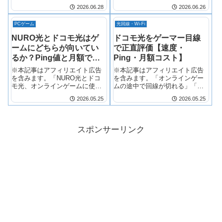
P2P対戦できな...
するケースがほとんど。本当に
2026.06.28
2026.06.26
必要な人・不要な人を徹底比較
します。
PCゲーム
光回線・Wi-Fi
NURO光とドコモ光はゲ
ドコモ光をゲーマー目線
ームにどちらが向いてい
で正直評価【速度・
るか？Ping値と月額で比
Ping・月額コスト】
較
※本記事はアフィリエイト広告
※本記事はアフィリエイト広告
を含みます。「NURO光とドコ
を含みます。「オンラインゲー
モ光、オンラインゲームに使う
ムの途中で回線が切れる」「動
ならどっちが速...
画配信サービスが...
2026.05.25
2026.05.25
スポンサーリンク