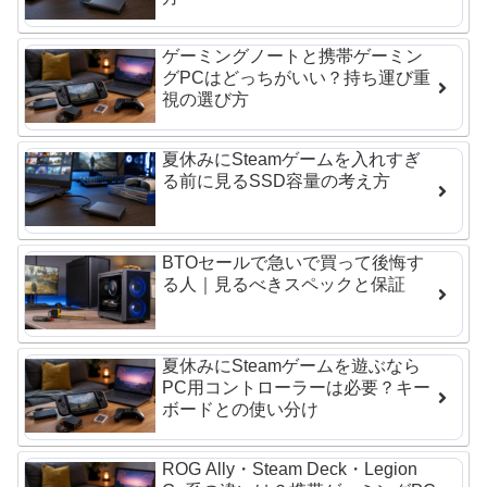
ゲーミングノートと携帯ゲーミン
グPCはどっちがいい？持ち運び重
視の選び方
夏休みにSteamゲームを入れすぎ
る前に見るSSD容量の考え方
BTOセールで急いで買って後悔す
る人｜見るべきスペックと保証
夏休みにSteamゲームを遊ぶなら
PC用コントローラーは必要？キー
ボードとの使い分け
ROG Ally・Steam Deck・Legion