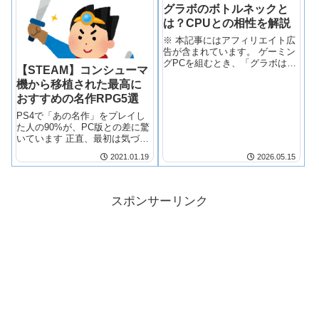
画）を明確にした上で、通常サ
グラボのボトルネックと
イズとの違いを理解す
は？CPUとの相性を解説
※ 本記事にはアフィリエイト広
告が含まれています。 ゲーミン
グPCを組むとき、「グラボは
【STEAM】コンシューマ
RTX4070なのにCPUはCore i5で
機から移植された最高に
大丈夫？」という質問をよく受
けます。
おすすめの名作RPG5選
PS4で「あの名作」をプレイし
た人の90%が、PC版との差に驚
いています 正直、最初は気づき
ませんでした。 「PS4版のRPG
2021.01.19
2026.05.15
をSteamで買っても、結局同じ
ゲームでしょ？」 この甘い考え
で、私はコンシューマー機から
PCへ移行する際、大き…
スポンサーリンク