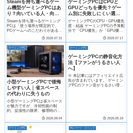
Steamを持ち運べるゲー
ゲーミングPCはCPUと
ム機型ゲーミングPCはあ
GPUどっちを優先？ゲー
り？向いている人・向い
ム別に失敗しにくい選び
ていない人
方
Steamを持ち運べるゲーミング
ゲーミングPCのCPU・GPU優先
PCは「使う場所が限定的で、
度：結論 ゲーミングPCの予算配
PCゲームへのこだわりがある
分で「CPU優先」か「GPU優
人」向け まず結論： Steam対応
先」かは、 遊ぶゲームの種類と
2026.07.31
2026.07.17
の携帯ゲーミングPC（Steam
目的によって異なります 。一般
Deckなど）は、ベッドや帰省先
的には以下の目安で判断しま
ゲーミングPC
ゲーミングPC
でPCゲームをしたい場合は選択
す。 GPU優先 ：FPS・TPS・
肢になりますが、パフ
グラフィック重視ゲーム
ゲーミングPCの静音化方
法【ファンがうるさい人
へ】
※ 本記事にはアフィリエイト広
告が含まれています。 ゲーミン
小型ゲーミングPCで後悔
グPCのファン音がうるさい理由
しやすい人｜省スペース
【実は簡単に解決できます】 ゲ
の代わりに失うもの
ーミングPCを買った直後は「性
能が全部」に気を取られて、フ
小型ゲーミングPCは省スペース
ァン音なんて気にしていません
が魅力ですが、冷却性能の制
でした。
約、拡張性の限界、修理時の手
間といった代償があります。後
2026.08.04
2026.05.19
悔を避けるには、自分の優先順
位（設置場所、パフォーマン
ゲーミングPC
PCパーツ・スペック
ス、将来のアップグレード計