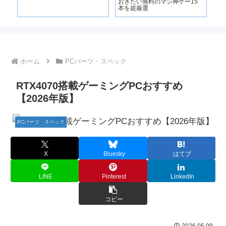
全ガ
おきたい無料のマジ神ゲー15
に遊
本を超厳選
ホーム
PCパーツ・スペック
RTX4070搭載ゲーミングPCおすすめ
【2026年版】
PCパーツ・スペック
X
Bluesky
はてブ
LINE
Pinterest
LinkedIn
コピー