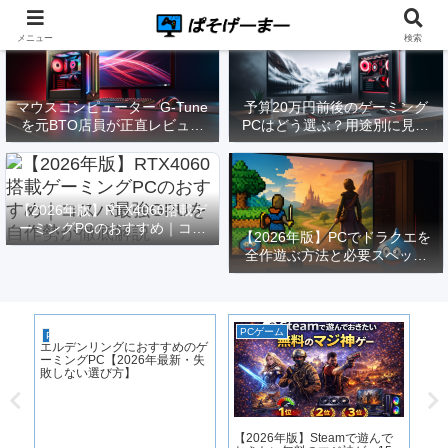
メニュー
検索
マウスコンピューター G-Tune
予算20万円前後のゲーミング
を元BTO店員が正直レビュー
PCはどう選ぶ？用途別に見る
｜実際どうなの？
構成と注意点【2026年版】
【2026年版】RTX4060搭載ゲ
ーミングPCのおすすめ｜コス
【2026年版】PCでドラクエを
パ最強GPUを自作勢が徹底解
全作遊ぶ方法と必要スペック
説
｜FF14勢がまとめてみた
PCゲーム
PCゲーム
ゲ
エルデンリングにおすすめのゲ
原
ーミングPC【2026年最新・失
化
敗しない選び方】
モン
【2026年版】Steamで遊んで