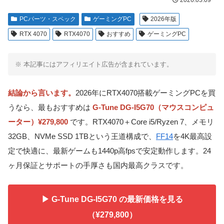
2026.05.09
PCパーツ・スペック
ゲーミングPC
2026年版
RTX 4070
RTX4070
おすすめ
ゲーミングPC
※ 本記事にはアフィリエイト広告が含まれています。
結論から言います。
2026年にRTX4070搭載ゲーミングPCを買
うなら、最もおすすめは
G-Tune DG-I5G70（マウスコンピュ
ーター）¥279,800
です。RTX4070＋Core i5/Ryzen 7、メモリ
32GB、NVMe SSD 1TBという王道構成で、
FF14
を4K最高設
定で快適に、最新ゲームも1440p高fpsで安定動作します。24
ヶ月保証とサポートの手厚さも国内最高クラスです。
▶ G-Tune DG-I5G70 の最新価格を見る
（¥279,800）