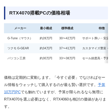
RTX4070搭載PCの価格相場
メーカー
最小構成
標準構成
特徴
G-Tune（マウス）
約28万円
30〜42万円
サポート厚い・安定
ツクモ G-GEAR
約34万円
37〜41万円
カスタマイズ豊富・
パソコン工房
約30万円
33〜38万円
セール頻度高・予算
価格は定期的に変動します。「今すぐ必要」でなければセー
ル情報をウォッチして購入するのが最も賢い選択です。
予算
10万円PC
でも触れていますが、予算が限られるなら無理に
RTX4070を選ぶ必要はなく、RTX4060も検討の価値がありま
す。