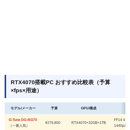
RTX4070搭載PC おすすめ比較表（予算
×fps×用途）
モデル/メーカー
予算
GPU/構成
f
G-Tune DG-I5G70
FF14 4K/
¥279,800
RTX4070+32GB+1TB
（一番人気）
1440p高設