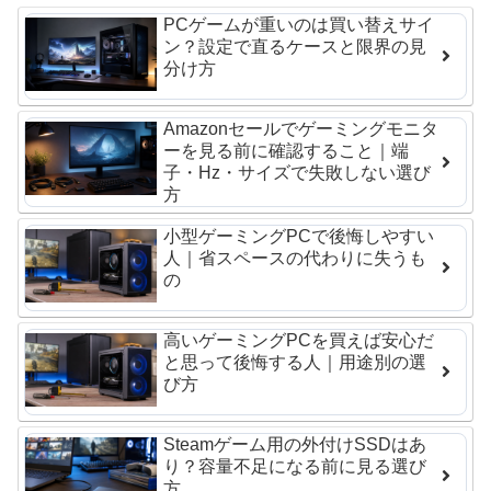
PCゲームが重いのは買い替えサイ
ン？設定で直るケースと限界の見
分け方
Amazonセールでゲーミングモニタ
ーを見る前に確認すること｜端
子・Hz・サイズで失敗しない選び
方
小型ゲーミングPCで後悔しやすい
人｜省スペースの代わりに失うも
の
高いゲーミングPCを買えば安心だ
と思って後悔する人｜用途別の選
び方
Steamゲーム用の外付けSSDはあ
り？容量不足になる前に見る選び
方