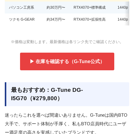
パソコン工房系
約30万円〜
RTX4070+標準構成
1440p 高
ツクモ G-GEAR
約34万円〜
RTX4070+拡張性高
1440p 最
※価格は変動します。最新価格は各リンク先でご確認ください。
▶ 在庫を確認する（G-Tune公式）
最もおすすめ：G-Tune DG-
I5G70（¥279,800）
迷ったらこれを選べば間違いありません。G-Tuneは国内BTO
大手で、サポート体制が手厚く、私もBTO店員時代にユーザ
ー満足度の高さを実感していたブランドです。