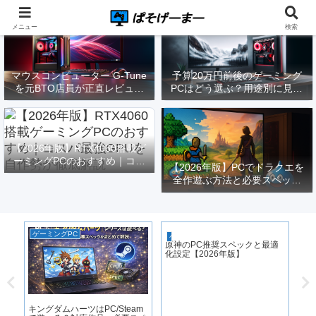
メニュー
検索
マウスコンピューター G-Tune
予算20万円前後のゲーミング
を元BTO店員が正直レビュー
PCはどう選ぶ？用途別に見る
｜実際どうなの？
構成と注意点【2026年版】
【2026年版】RTX4060搭載ゲ
ーミングPCのおすすめ｜コス
【2026年版】PCでドラクエを
パ最強GPUを自作勢が徹底解
全作遊ぶ方法と必要スペック
説
｜FF14勢がまとめてみた
ゲーミングPC
P
ゲーミングPC
｜
原神のPC推奨スペックと最適
ス
化設定【2026年版】
キングダムハーツはPC/Steam
低