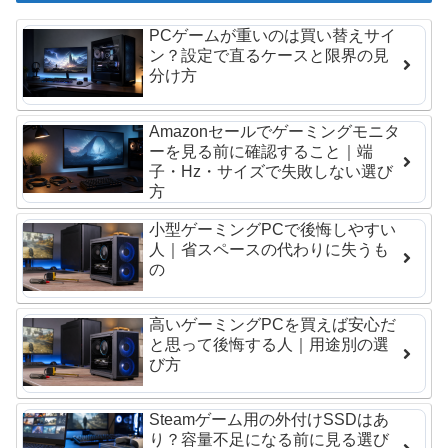
PCゲームが重いのは買い替えサイ
ン？設定で直るケースと限界の見
分け方
Amazonセールでゲーミングモニタ
ーを見る前に確認すること｜端
子・Hz・サイズで失敗しない選び
方
小型ゲーミングPCで後悔しやすい
人｜省スペースの代わりに失うも
の
高いゲーミングPCを買えば安心だ
と思って後悔する人｜用途別の選
び方
Steamゲーム用の外付けSSDはあ
り？容量不足になる前に見る選び