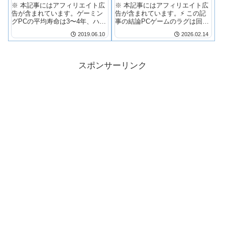
トやPCゲームに必要な条
※ 本記事にはアフィリエイト広
※ 本記事にはアフィリエイト広
件
告が含まれています。ゲーミン
告が含まれています。⚡ この記
グPCの平均寿命は3〜4年、ハイ
事の結論PCゲームのラグは回線
エンドなら...
だけでなく...
2019.06.10
2026.02.14
スポンサーリンク