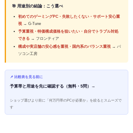
🎯 用途別の結論：こう選べ
初めてのゲーミングPC・失敗したくない・サポート安心重
視
→ G-Tune
予算重視・特価構成価格を狙いたい・自分でトラブル対処
できる
→ フロンティア
構成や実店舗の安心感を重視・国内系のバランス重視
→ パ
ソコン工房
📌 比較表を見る前に
予算帯と用途を先に確認する（無料・5問）→
ショップ選びより前に「何万円帯のPCが必要か」を絞るとスムーズで
す