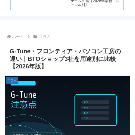
ー｜
ゲーム30選【2026年最新・ジ
ス
ャンル別】
イ
ぶ
ホーム
コラム
G-Tune・フロンティア・パソコン工房の
違い｜BTOショップ3社を用途別に比較
【2026年版】
コラム