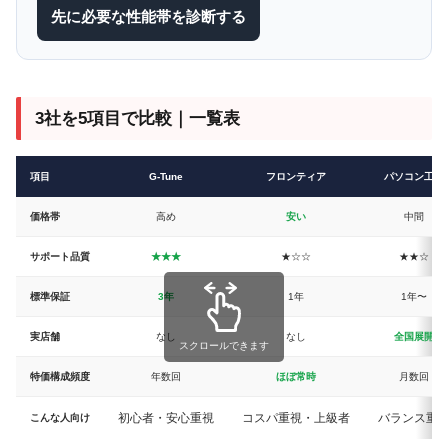
先に必要な性能帯を診断する
3社を5項目で比較｜一覧表
項目
G-Tune
フロンティア
パソコン工房
価格帯
高め
安い
中間
サポート品質
★★★
★☆☆
★★☆
標準保証
3年
1年
1年〜
実店舗
なし
なし
全国展開
スクロールできます
特価構成頻度
年数回
ほぼ常時
月数回
初心者・安心重視
コスパ重視・上級者
バランス重
こんな人向け