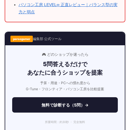
パソコン工房 LEVEL∞ 正直レビュー｜バランス型の実
力と弱点
編集部 公式ツール
persogamer
🎮 どのショップか迷ったら
5問答えるだけで
あなたに合うショップを提案
予算・用途・PCへの慣れ度から
G-Tune・フロンティア・パソコン工房を比較提案
無料で診断する（5問）→
所要時間：約30秒 ・ 完全無料