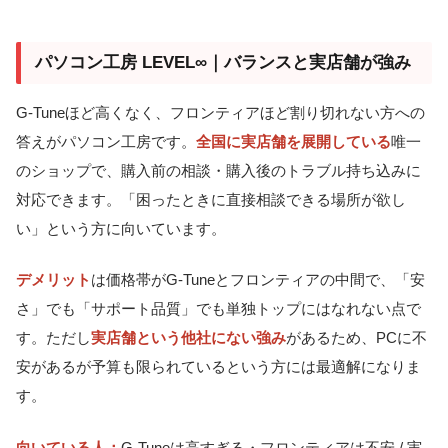
パソコン工房 LEVEL∞｜バランスと実店舗が強み
G-Tuneほど高くなく、フロンティアほど割り切れない方への
答えがパソコン工房です。
全国に実店舗を展開している
唯一
のショップで、購入前の相談・購入後のトラブル持ち込みに
対応できます。「困ったときに直接相談できる場所が欲し
い」という方に向いています。
デメリット
は価格帯がG-Tuneとフロンティアの中間で、「安
さ」でも「サポート品質」でも単独トップにはなれない点で
す。ただし
実店舗という他社にない強み
があるため、PCに不
安があるが予算も限られているという方には最適解になりま
す。
向いている人：
G-Tuneは高すぎる・フロンティアは不安 / 実