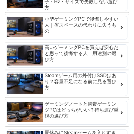
子・Hz・サイズで失敗しない選び
方
小型ゲーミングPCで後悔しやすい
人｜省スペースの代わりに失うも
の
高いゲーミングPCを買えば安心だ
と思って後悔する人｜用途別の選
び方
Steamゲーム用の外付けSSDはあ
り？容量不足になる前に見る選び
方
ゲーミングノートと携帯ゲーミン
グPCはどっちがいい？持ち運び重
視の選び方
夏休みにSteamゲームを入れすぎ