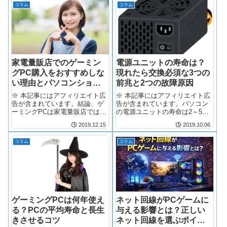
コラム
コラム
家電量販店でのゲーミン
電源ユニットの寿命は？
グPC購入をおすすめしな
現れたら交換必須な3つの
い理由とパソコンショッ
前兆と2つの故障原因
プをおすすめする理由
※ 本記事にはアフィリエイト広
※ 本記事にはアフィリエイト広
告が含まれています。結論、ゲ
告が含まれています。パソコン
ーミングPCは家電量販店ではな
の電源ユニットの寿命は2～5
くBTOショ...
年。劣化を放置...
2019.12.15
2019.10.06
コラム
コラム
ゲーミングPCは何年使え
ネット回線がPCゲームに
る？PCの平均寿命と長生
与える影響とは？正しい
きさせるコツ
ネット回線を選ぶポイン