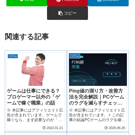
コピー
関連する記事
コラム
コラム
ゲームは仕事にできる？
Ping値の測り方・改善方
プロゲーマー以外の「ゲ
法を完全解説｜PCゲーム
ームで稼ぐ職業」の話
のラグを減らすチェック
ポイント
※ 本記事にはアフィリエイト広
※ 本記事にはアフィリエイト広
告が含まれています。ゲームで
告が含まれています。⚡ この記
稼ぐなら、まず必要なのが「配
事の結論PCゲームのラグを確認
信・編集・開発...
するなら、...
2022.01.21
2026.06.26