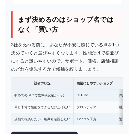
まず決めるのはショップ名では
なく「買い方」
3社を比べる前に、あなたが不安に感じている点を1つ
決めておくと選びやすくなります。性能だけで横並び
にすると迷いやすいので、サポート、価格、店舗相談
のどれを優先するかで候補を絞りましょう。
読者の状況
候補にしやすいショップ
初めてのBTOで故障や設定が不安
G-Tune
保証内容
同じ予算で性能をできるだけ上げたい
フロンティア
構成のバ
店舗で相談したい・納期も確認したい
パソコン工房
近くの店