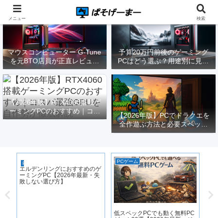
メニュー
検索
マウスコンピューター G-Tune
予算20万円前後のゲーミング
を元BTO店員が正直レビュー
PCはどう選ぶ？用途別に見る
｜実際どうなの？
構成と注意点【2026年版】
【2026年版】RTX4060搭載ゲ
ーミングPCのおすすめ｜コス
【2026年版】PCでドラクエを
パ最強GPUを自作勢が徹底解
全作遊ぶ方法と必要スペック
説
｜FF14勢がまとめてみた
PCゲーム
ゲ
PCゲーム
エルデンリングにおすすめのゲ
ーミングPC【2026年最新・失
敗しない選び方】
ne
低スペックPCでも動く無料PC
【