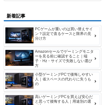
新着記事
PCゲームが重いのは買い替えサイ
ン？設定で直るケースと限界の見
分け方
Amazonセールでゲーミングモニタ
ーを見る前に確認すること｜端
子・Hz・サイズで失敗しない選び
方
小型ゲーミングPCで後悔しやすい
人｜省スペースの代わりに失うも
の
高いゲーミングPCを買えば安心だ
と思って後悔する人｜用途別の選