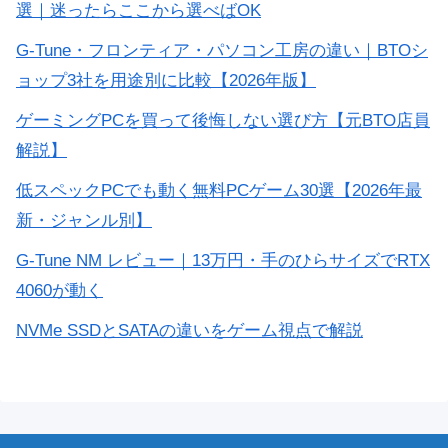
選｜迷ったらここから選べばOK
G-Tune・フロンティア・パソコン工房の違い｜BTOシ
ョップ3社を用途別に比較【2026年版】
ゲーミングPCを買って後悔しない選び方【元BTO店員
解説】
低スペックPCでも動く無料PCゲーム30選【2026年最
新・ジャンル別】
G-Tune NM レビュー｜13万円・手のひらサイズでRTX
4060が動く
NVMe SSDとSATAの違いをゲーム視点で解説