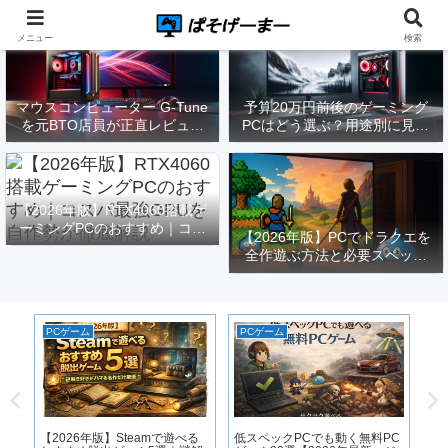
メニュー
検索
マウスコンピューター G-Tune
予算20万円前後のゲーミング
を元BTO店員が正直レビュー
PCはどう選ぶ？用途別に見る
｜実際どうなの？
構成と注意点【2026年版】
【2026年版】RTX4060搭載ゲ
ーミングPCのおすすめ｜コス
【2026年版】PCでドラクエを
パ最強GPUを自作勢が徹底解
全作遊ぶ方法と必要スペック
説
｜FF14勢がまとめてみた
PCゲーム
PCゲーム
P
｜
用
【2026年版】Steamで遊べる
低スペックPCでも動く無料PC
S