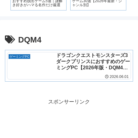
おすすめ脱出ゲーム5選｜謎解
ゲーム30選【2026年最新・ジ
なら
き好きがハマる名作だけ厳選
ャンル別】
Pa
DQM4
ドラゴンクエストモンスターズ3
ゲーミングPC
ダークプリンスにおすすめのゲー
ミングPC【2026年版・DQM4も
見据えて】
2026.06.01
スポンサーリンク