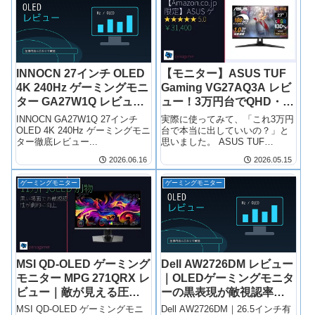
INNOCN 27インチ OLED
【モニター】ASUS TUF
4K 240Hz ゲーミングモニ
Gaming VG27AQ3A レビ
ター GA27W1Q レビュー
ュー！3万円台でQHD・
｜RTX 4090ユーザー向け
180Hzは本当に買いか？
INNOCN GA27W1Q 27インチ
実際に使ってみて、「これ3万円
最高峰モニター
【正直な評価】
OLED 4K 240Hz ゲーミングモニ
台で本当に出していいの？」と
ター徹底レビュー...
思いました。 ASUS TUF
Gaming VG27AQ3Aの話です。
2026.06.16
2026.05.15
正直、最初は「QHD・180Hz・
Fast IPSが3万円台」という時点
ゲーミングモニター
ゲーミングモニター
でどこかに罠があると思ってい
ました。
MSI QD-OLED ゲーミング
Dell AW2726DM レビュー
モニター MPG 271QRX レ
｜OLEDゲーミングモニタ
ビュー｜敵が見える圧倒
ーの黒表現が敵視認率を
的な視認性とFPS上達へ
40%向上させる理由
MSI QD-OLED ゲーミングモニ
Dell AW2726DM｜26.5インチ有