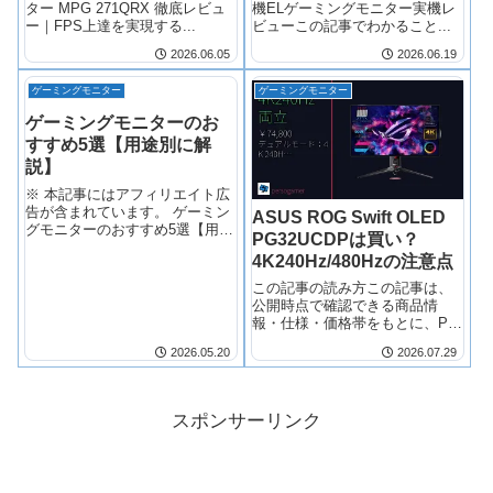
の道
ター MPG 271QRX 徹底レビュ
機ELゲーミングモニター実機レ
ー｜FPS上達を実現する...
ビューこの記事でわかること...
2026.06.05
2026.06.19
ゲーミングモニター
ゲーミングモニター
ゲーミングモニターのお
すすめ5選【用途別に解
説】
※ 本記事にはアフィリエイト広
告が含まれています。 ゲーミン
ASUS ROG Swift OLED
グモニターのおすすめ5選【用途
PG32UCDPは買い？
別に解説】 「とりあえずゲーミ
4K240Hz/480Hzの注意点
ングモニター買おう」と安いや
つを選んだ人、後悔していませ
この記事の読み方この記事は、
んか？ 私はBTO店員時代に何十
公開時点で確認できる商品情
台も触ってきた経験から言う
報・仕様・価格帯をもとに、PC
と、ゲ…
ゲーム用途で見る...
2026.05.20
2026.07.29
スポンサーリンク