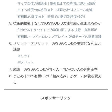
マップ全体の視認性｜敵発見までの時間が100ms短縮
エイム精度の体感的向上｜遅延が3〜4フレーム削減
有機ELの輝度向上｜暗所での敵判別精度+30%
技術的根拠｜なぜ39GS95QE-Bの性能差が生まれるのか
21:9ウルトラワイド × 800R曲面による視野占有率150°
有機EL × マイクロレンズアレイ × DASモードの遅延削減
メリット・デメリット｜39GS95QE-Bの現実的な利点と
課題
メリット
デメリット
結論｜39GS95QE-Bが向く人・向かない人の判断基準
まとめ｜21:9有機ELの『包み込み』がゲーム体験を変え
る
スポンサーリンク