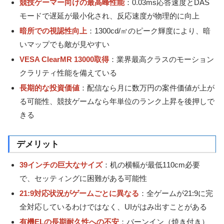
競技ゲーマー向けの最高峰性能
：0.03ms応答速度とDAS
モードで遅延が最小化され、反応速度が物理的に向上
暗所での視認性向上
：1300cd/㎡のピーク輝度により、暗
いマップでも敵が見やすい
VESA ClearMR 13000取得
：業界最高クラスのモーション
クラリティ性能を備えている
長期的な投資価値
：配信なら月に数万円の案件価値が上が
る可能性、競技ゲームなら年単位のランク上昇を後押しで
きる
デメリット
39インチの巨大なサイズ
：机の横幅が最低110cm必要
で、セッティングに困難がある可能性
21:9対応状況がゲームごとに異なる
：全ゲームが21:9に完
全対応しているわけではなく、UIがはみ出すことがある
有機ELの長期耐久性への不安
：バーンイン（焼き付き）