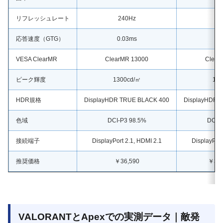
リフレッシュレート
240Hz
2
応答速度（GTG）
0.03ms
0.
VESA ClearMR
ClearMR 13000
Clear
ピーク輝度
1300cd/㎡
100
HDR規格
DisplayHDR TRUE BLACK 400
DisplayHDR 
色域
DCI-P3 98.5%
DCI-P
接続端子
DisplayPort 2.1, HDMI 2.1
DisplayPort
推奨価格
￥36,590
￥35
VALORANTとApexでの実測データ｜敵発