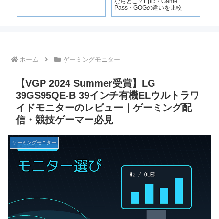
けす
ならどこ？Epic・Game
Pass・GOGの違いを比較
ホーム
ゲーミングモニター
【VGP 2024 Summer受賞】LG
39GS95QE-B 39インチ有機ELウルトラワ
イドモニターのレビュー｜ゲーミング配
信・競技ゲーマー必見
ゲーミングモニター