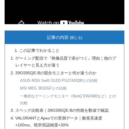
記事の内容
この記事でわかること
ゲーミング配信で『映像品質で差がつく』理由｜他のプ
レイヤーと見え方が違う
39GS95QE-Bの競合モニターと何が違うのか
ASUS ROG Swift OLED PG27ADQMとの比較
MSI MEG 381DGFとの比較
一般的なゲーミングモニター（BenQ EW2480など）との
比較
スペック比較表｜39GS95QE-Bの性能を数値で確認
VALORANTとApexでの実測データ｜敵発見速度
+100ms、暗所視認精度+30%