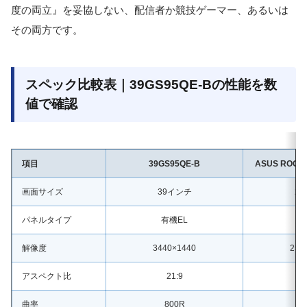
度の両立』を妥協しない、配信者か競技ゲーマー、あるいは
その両方です。
スペック比較表｜39GS95QE-Bの性能を数
値で確認
項目
39GS95QE-B
ASUS ROG S
画面サイズ
39インチ
2
パネルタイプ
有機EL
有
解像度
3440×1440
256
アスペクト比
21:9
曲率
800R