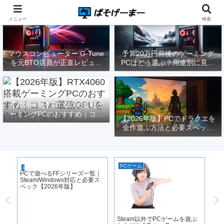
メニュー
検索
マウスコンピューター G-Tune
予算20万円前後のゲーミング
を元BTO店員が正直レビュー
PCはどう選ぶ？用途別に見る
｜実際どうなの？
構成と注意点【2026年版】
【2026年版】RTX4060搭載ゲ
ーミングPCのおすすめ｜コス
【2026年版】PCでドラクエを
パ最強GPUを自作勢が徹底解
全作遊ぶ方法と必要スペック
説
｜FF14勢がまとめてみた
PCゲーム
PCゲーム
ゲ
PCで遊べるFFシリーズ一覧｜
原
Steam/Windows対応と必要ス
化
ペック【2026年版】
前
Steam以外でPCゲームを遊ぶ