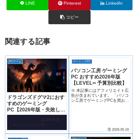
LINE
Pinterest
LinkedIn
コピー
関連する記事
PCゲーム
ゲーミングPC
パソコン工房 ゲーミング
PC おすすめ2026年版
【LEVEL∞ 予算別比較】
※ 本記事にはアフィリエイト広
告が含まれています。 「パソコ
ドラゴンズドグマ2におす
ン工房でゲーミングPCを買おう
すめのゲーミング
としたら、モデルが多すぎて何
PC【2026年版・失敗しな
を選べばいいか分からなくなっ
た」——これ、あなたの話です
い選び方】
よね？ LEVEL∞シリーズだけで
2026.06.03
も価格帯が5万円以上開いてい
PCゲーム
ゲーミングPC
2026.05.19
て、…