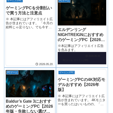
ゲーミングPC
PCゲーム
ゲーミングPCを分割払い
で買う方法と注意点
※ 本記事にはアフィリエイト広
告が含まれています。 「今月の
給料じゃ足りない。でも今すぐ
エルデンリング
欲しい。」——ゲーミングPCを
NIGHTREIGNにおすすめ
前にして、そう思ったことがあ
る人は多いはずです。 私もそう
のゲーミングPC【2026年
でした。
版・失敗しない選び方】
※本記事はアフィリエイト広告
を含みます。
2026.06.03
PCゲーム
ゲーミングPC
2026.05.20
PCゲーム
ゲーミングPC
ゲーミングPCの4K対応モ
デルおすすめ【2026年
版】
※ 本記事にはアフィリエイト広
告が含まれています。 4Kモニタ
Baldur’s Gate 3におすす
ーを買ったはいいものの、「ゲ
めのゲーミングPC【2026
ームをいざ4Kで動かしてみたら
年版・失敗しない選び
カクカクだった」という話、