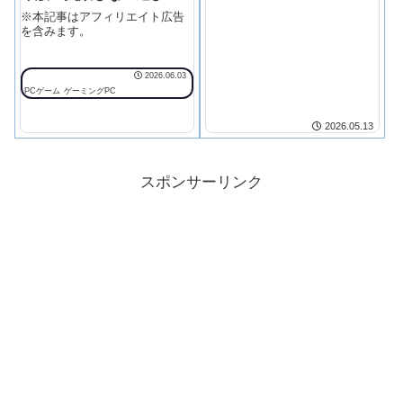
BTO店員時代にお客さんから何
方】
※本記事はアフィリエイト広告
度も聞いてきました。
を含みます。
2026.06.03
PCゲーム
ゲーミングPC
2026.05.13
スポンサーリンク