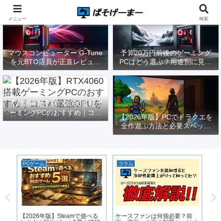
メニュー
検索
マウスコンピューター G-Tune
予算20万円前後のゲーミング
を元BTO店員が正直レビュー
PCはどう選ぶ？用途別に見る
｜実際どうなの？
構成と注意点【2026年版】
【2026年版】RTX4060搭載ゲ
ーミングPCのおすすめ｜コス
【2026年版】PCでドラクエを
パ最強GPUを自作勢が徹底解
全作遊ぶ方法と必要スペック
説
｜FF14勢がまとめてみた
PCゲーム
コラム
P
適
【2026年版】Steamで遊べる
ケースファンは何個必要？前
S