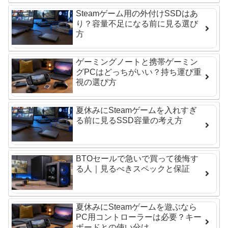
Steamゲーム用の外付けSSDはあ
り？容量不足になる前に見る選び
方
ゲーミングノートと携帯ゲーミン
グPCはどっちがいい？持ち運び重
視の選び方
夏休みにSteamゲームを入れすぎ
る前に見るSSD容量の考え方
BTOセールで急いで買って後悔す
る人｜見るべきスペックと保証
夏休みにSteamゲームを遊ぶなら
PC用コントローラーは必要？キー
ボードとの使い分け