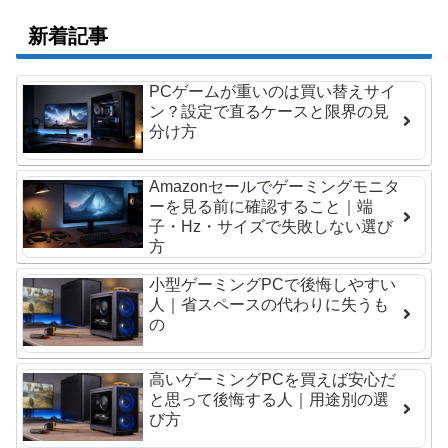
新着記事
PCゲームが重いのは買い替えサイ
ン？設定で直るケースと限界の見
分け方
Amazonセールでゲーミングモニタ
ーを見る前に確認すること｜端
子・Hz・サイズで失敗しない選び
方
小型ゲーミングPCで後悔しやすい
人｜省スペースの代わりに失うも
の
高いゲーミングPCを買えば安心だ
と思って後悔する人｜用途別の選
び方