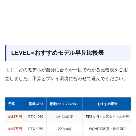
LEVEL∞おすすめモデル早見比較表
まず、どのモデルが自分に合うか一目でわかる比較表をご用
意しました。予算とプレイ環境に合わせて選んでください。
予算
搭載GPU
想定fps（フルHD）
おすすめ用途
約13万円
RTX 4060
144fps前後
FPS入門・人気タイトル全般
約20万円
RTX 4070
200fps超
WQHD高画質・配信両立