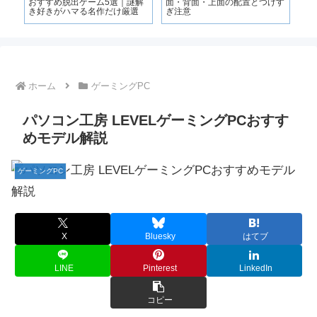
おすすめ脱出ゲーム5選｜謎解
面・背面・上面の配置とつけす
なら
き好きがハマる名作だけ厳選
ぎ注意
Pa
ホーム
ゲーミングPC
パソコン工房 LEVELゲーミングPCおすす
めモデル解説
ゲーミングPC
X
Bluesky
はてブ
LINE
Pinterest
LinkedIn
コピー