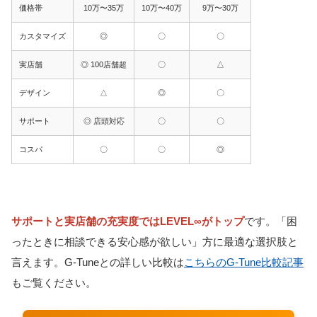
価格帯
10万〜35万
10万〜40万
9万〜30万
カスタマイズ
◎
〇
〇
実店舗
◎ 100店舗超
〇
△
デザイン
△
◎
〇
サポート
◎ 店頭対応
〇
〇
コスパ
〇
〇
◎
サポートと実店舗の充実度ではLEVEL∞がトップ
です。「困
ったときに相談できる安心感が欲しい」方に最適な選択肢と
言えます。G-Tuneとの詳しい比較は
こちらのG-Tune比較記事
もご覧ください。