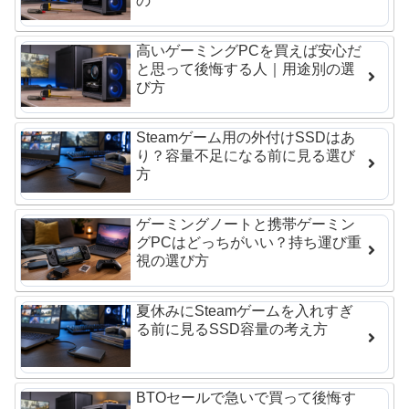
の
高いゲーミングPCを買えば安心だ
と思って後悔する人｜用途別の選
び方
Steamゲーム用の外付けSSDはあ
り？容量不足になる前に見る選び
方
ゲーミングノートと携帯ゲーミン
グPCはどっちがいい？持ち運び重
視の選び方
夏休みにSteamゲームを入れすぎ
る前に見るSSD容量の考え方
BTOセールで急いで買って後悔す