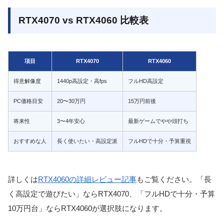
RTX4070 vs RTX4060 比較表
項目
RTX4070
RTX4060
得意解像度
1440p高設定・高fps
フルHD高設定
PC価格目安
20〜30万円
15万円前後
将来性
3〜4年安心
最新ゲームでやや頭打ち
おすすめな人
長く使いたい・高設定派
フルHDで十分・予算重視
詳しくは
RTX4060の詳細レビュー記事
もご覧ください。「長
く高設定で遊びたい」ならRTX4070、「フルHDで十分・予算
10万円台」ならRTX4060が選択肢になります。