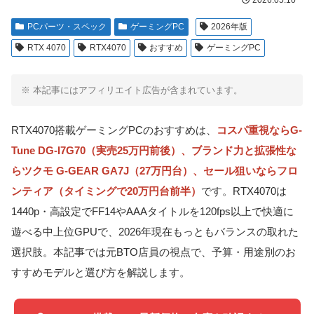
2026.05.10
PCパーツ・スペック
ゲーミングPC
2026年版
RTX 4070
RTX4070
おすすめ
ゲーミングPC
※ 本記事にはアフィリエイト広告が含まれています。
RTX4070搭載ゲーミングPCのおすすめは、
コスパ重視ならG-
Tune DG-I7G70（実売25万円前後）、ブランド力と拡張性な
らツクモ G-GEAR GA7J（27万円台）、セール狙いならフロ
ンティア（タイミングで20万円台前半）
です。RTX4070は
1440p・高設定でFF14やAAAタイトルを120fps以上で快適に
遊べる中上位GPUで、2026年現在もっともバランスの取れた
選択肢。本記事では元BTO店員の視点で、予算・用途別のお
すすめモデルと選び方を解説します。