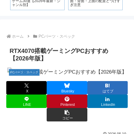
ゲーム30選【2026年最新・ジ
面・背面・上面の配置とつけす
ャンル別】
ぎ注意
ホーム
PCパーツ・スペック
RTX4070搭載ゲーミングPCおすすめ
【2026年版】
PCパーツ・スペック
X
Bluesky
はてブ
LINE
Pinterest
LinkedIn
コピー