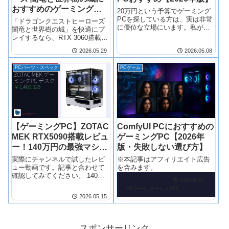
おすすめのゲーミング
20万円という予算でゲーミング
PC【2026年版】
PCを探している方は、実は非常
「ドラゴンクエストヒーローズ
に優位な立場にいます。私が
闇竜と世界樹の城」を快適にプ
BTO PC店員時代に見てきた相
レイするなら、RTX 3060搭載の
談の中でも、この価格帯は「最
ゲーミ...
2026.05.29
2026.05.08
もコストパフォーマンスが高
い」と感じていました。
PCパーツ・スペック
PCゲーム
【ゲーミングPC】ZOTAC
ComfyUI PCにおすすめの
MEK RTX5090搭載レビュ
ゲーミングPC【2026年
ー！140万円の最強マシン
版・失敗しない選び方】
は買う価値があるのか
実際にチャンネルで試したレビ
※本記事はアフィリエイト広告
【正直な評価】
ュー動画です。記事と合わせて
を含みます。
確認してみてください。 140万
2026.06.03
円のゲーミングPCを買う前に知
PCゲーム
ゲーミングPC
っておくべき話 正直、最初は
2026.05.15
「さすがに140万円は正気じゃな
い」と思いました。
スポンサーリンク