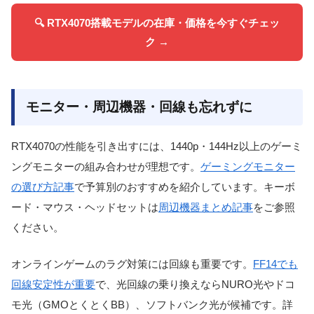
🔍 RTX4070搭載モデルの在庫・価格を今すぐチェッ
ク →
モニター・周辺機器・回線も忘れずに
RTX4070の性能を引き出すには、1440p・144Hz以上のゲーミ
ングモニターの組み合わせが理想です。
ゲーミングモニター
の選び方記事
で予算別のおすすめを紹介しています。キーボ
ード・マウス・ヘッドセットは
周辺機器まとめ記事
をご参照
ください。
オンラインゲームのラグ対策には回線も重要です。
FF14でも
回線安定性が重要
で、光回線の乗り換えなら
NURO光
や
ドコ
モ光（GMOとくとくBB）
、
ソフトバンク光
が候補です。詳