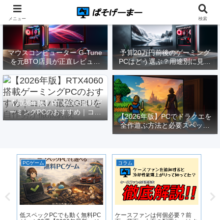
メニュー
検索
マウスコンピューター G-Tune
予算20万円前後のゲーミング
を元BTO店員が正直レビュー
PCはどう選ぶ？用途別に見る
｜実際どうなの？
構成と注意点【2026年版】
【2026年版】RTX4060搭載ゲ
ーミングPCのおすすめ｜コス
【2026年版】PCでドラクエを
パ最強GPUを自作勢が徹底解
全作遊ぶ方法と必要スペック
説
｜FF14勢がまとめてみた
PCゲーム
コラム
ゲ
適
ゲ
RT
途
低スペックPCでも動く無料PC
ケースファンは何個必要？前