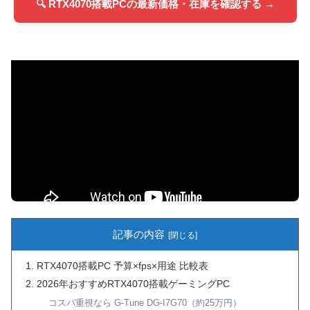
🔍 RTX4070搭載PCの最新価格・在庫を確認する →
記事の内容
RTX4070搭載PC 予算×fps×用途 比較表
2026年おすすめRTX4070搭載ゲーミングPC
コスパ重視なら G-Tune DG-I7G70（約25万円）