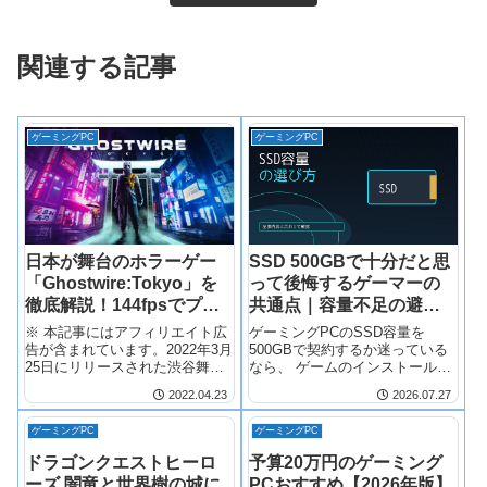
関連する記事
ゲーミングPC
ゲーミングPC
日本が舞台のホラーゲー
SSD 500GBで十分だと思
「Ghostwire:Tokyo」を
って後悔するゲーマーの
徹底解説！144fpsでプレ
共通点｜容量不足の避け
イできるゲーミングPCな
方
※ 本記事にはアフィリエイト広
ゲーミングPCのSSD容量を
ど
告が含まれています。2022年3月
500GBで契約するか迷っている
25日にリリースされた渋谷舞台
なら、 ゲームのインストール本
のアク...
数、Windows更新、MOD導入、
2022.04.23
2026.07.27
動画録画の必要性を先に整理す
べき です。500GBは理論値であ
ゲーミングPC
ゲーミングPC
り、Windows 11のシステムやリ
カバリー領域に
ドラゴンクエストヒーロ
予算20万円のゲーミング
ーズ 闇竜と世界樹の城に
PCおすすめ【2026年版】