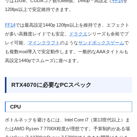
リは12GB、CUDAコア数5,888個。1440p・高設定で
FF14
を
120fps以上で安定維持できます。
FF14
では最高設定1440p 120fps以上を維持でき、エフェクト
が多い高難度レイドでも安定。
ドラクエ
シリーズも余裕でプ
レイ可能、
マインクラフト
のような
サンドボックスゲーム
で
も複数mod導入で安定動作します。一般的なAAAタイトルも
高設定1440pでスムーズに遊べます。
RTX4070に必要なPCスペック
CPU
ボトルネックを避けるには、Intel Core i7（第13世代以上）ま
たはAMD Ryzen 7 7700X程度が理想です。予算制約がある場