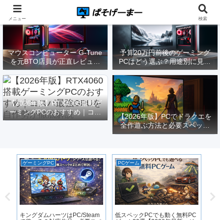
メニュー
検索
マウスコンピューター G-Tune
予算20万円前後のゲーミング
を元BTO店員が正直レビュー
PCはどう選ぶ？用途別に見る
｜実際どうなの？
構成と注意点【2026年版】
【2026年版】RTX4060搭載ゲ
ーミングPCのおすすめ｜コス
【2026年版】PCでドラクエを
パ最強GPUを自作勢が徹底解
全作遊ぶ方法と必要スペック
説
｜FF14勢がまとめてみた
ゲーミングPC
PCゲーム
P
｜
用
キングダムハーツはPC/Steam
低スペックPCでも動く無料PC
P