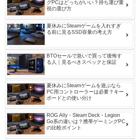
グPCはどっちがいい？持ち運び重
視の選び方
夏休みにSteamゲームを入れすぎ
る前に見るSSD容量の考え方
BTOセールで急いで買って後悔す
る人｜見るべきスペックと保証
夏休みにSteamゲームを遊ぶなら
PC用コントローラーは必要？キー
ボードとの使い分け
ROG Ally・Steam Deck・Legion
Go系の違いは？携帯ゲーミングPC
の比較ポイント