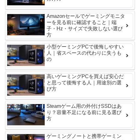
Amazonセールでゲーミングモニタ
ーを見る前に確認すること｜端
子・Hz・サイズで失敗しない選び
方
小型ゲーミングPCで後悔しやすい
人｜省スペースの代わりに失うも
の
高いゲーミングPCを買えば安心だ
と思って後悔する人｜用途別の選
び方
Steamゲーム用の外付けSSDはあ
り？容量不足になる前に見る選び
方
ゲーミングノートと携帯ゲーミン