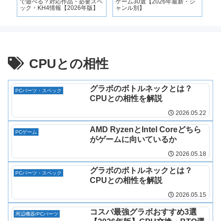
で遊べる？対応作品・必要スペ
ゲーム30選【2026年最新・ジ
【2
ック・KH4情報【2026年版】
ャンル別】
要
CPUとの相性
グラボのボトルネックとは？
PCパーツ・スペック
CPUとの相性を解説
2026.05.22
AMD RyzenとIntel Coreどちら
PCゲーム
がゲームに向いているか
2026.05.18
グラボのボトルネックとは？
PCパーツ・スペック
CPUとの相性を解説
2026.05.15
コスパ最強グラボおすすめ3選
周辺機器/PCパーツ