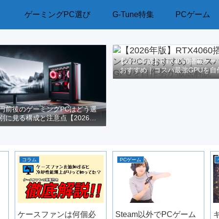
ゲーミングPC選び
G-Tune特集
PCゲーム
【2026年版】RTX4060搭載ゲ
おすすめ｜コスパ最強GPUを自
解説
万円前後のゲーミングPCはどう選
別に見る構成と注意点【2026年
版】
コラム
PCゲーム
ク
年
ケースファンは何個必
Steam以外でPCゲーム