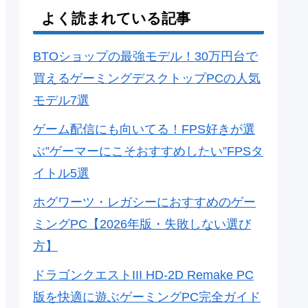
よく読まれている記事
BTOショップの最強モデル！30万円台で
買えるゲーミングデスクトップPCの人気
モデル7選
ゲーム配信にも向いてる！FPS好きが選
ぶ”ゲーマーにこそおすすめしたい”FPSタ
イトル5選
ホグワーツ・レガシーにおすすめのゲー
ミングPC【2026年版・失敗しない選び
方】
ドラゴンクエストIII HD-2D Remake PC
版を快適に遊ぶゲーミングPC完全ガイド