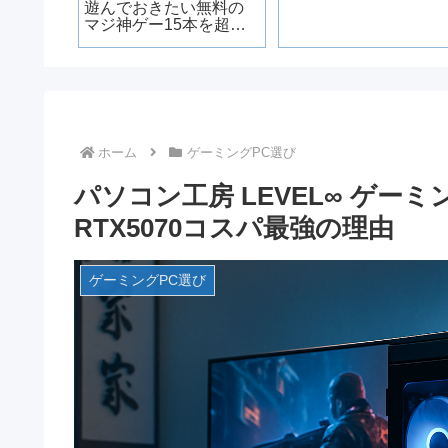
遊んでおきたい無料の
マジ神ゲー15本を超厳
選
ホーム
ゲーミングPC選び
パソコン工房 LEVEL∞ ゲーミ
RTX5070コスパ最強の理由
ゲーミングPC選び