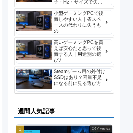
子・Hz・サイズで失敗
しない選び方
小型ゲーミングPCで後
悔しやすい人｜省スペ
ースの代わりに失うも
の
高いゲーミングPCを買
えば安心だと思って後
悔する人｜用途別の選
び方
Steamゲーム用の外付け
SSDはあり？容量不足
になる前に見る選び方
週間人気記事
147 views