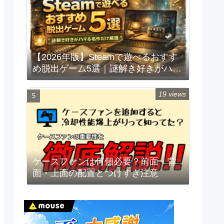
【2026年版】Steamで遊べるおすす
め脱出ゲーム5選｜謎解き好きがハマ
る名作だけ厳選
19 views
ケースファンは何個必要？前面・背
面・上面の配置とつけすぎ注意