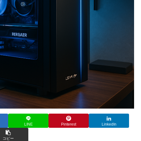
LINE
Pinterest
LinkedIn
コピー