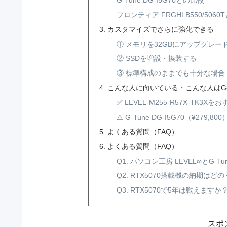
G-Tune DG-I5G70との比較
フロンティア FRGHLB550/5060
カスタマイズでさらに強化できる
① メモリを32GBにアップグレー
② SSDを増設・換装する
③ 標準構成のままでも十分な場合
こんな人に向いている・こんな人はG-
✅ LEVEL-M255-R57X-TK3X
⚠️ G-Tune DG-I5G70（¥279
よくある質問（FAQ）
よくある質問（FAQ）
Q1. パソコン工房 LEVEL∞とG-
Q2. RTX5070搭載機の納期は
Q3. RTX5070で5年は戦えますか
スポ