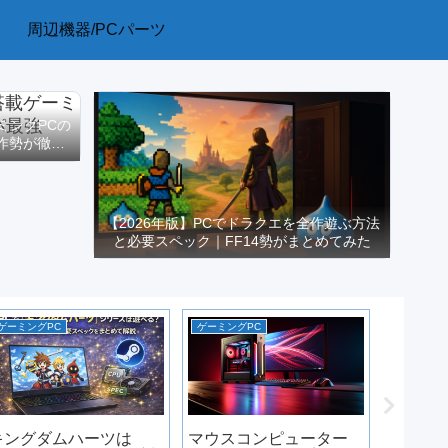
周辺機器/PCパーツ
ーミングPCの
作勢が徹底
【2026年版】PCでドラクエを全作遊ぶ方法
と必要スペック｜FF14勢がまとめてみた
ゲーミングPC
ゲーミングPC
ゲーミング
ゲーミン
び方｜R
位GPU
理【20
キングダムハーツは
マウスコンピューター