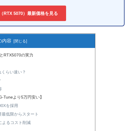
G70（RTX 5070）最新価格を見る
の内容
クとRTX5070の実力
はどれくらい速い？
？
得
【G-Tuneより5万円安い】
00Xを採用
要最低限からスタート
によるコスト削減