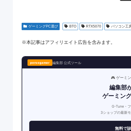
ゲーミングPC選び
BTO
RTX5070
パソコン工
※本記事はアフィリエイト広告を含みます。
編集部 公式ツール
persogamer
🎮 ゲーミ
編集部
ゲーミング
G-Tune・
3ショップの最新
無料で診