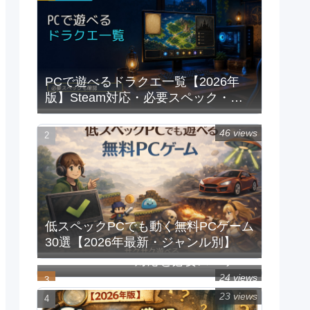
PCで遊べるドラクエ一覧【2026年
版】Steam対応・必要スペック・重
い時の対処法
46 views
低スペックPCでも動く無料PCゲーム
30選【2026年最新・ジャンル別】
PCで遊べるFFシリーズ一覧｜
Steam/Windows対応と必要スペック
【2026年版】
24 views
23 views