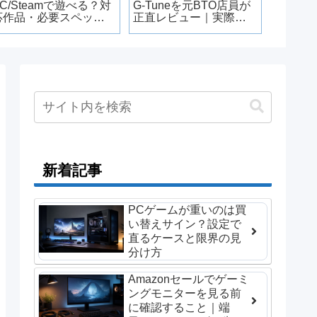
PC/Steamで遊べる？対
G-Tuneを元BTO店員が
応作品・必要スペッ
正直レビュー｜実際ど
ク・KH4情報【2026年
うなの？
版】
新着記事
PCゲームが重いのは買
い替えサイン？設定で
直るケースと限界の見
分け方
Amazonセールでゲーミ
ングモニターを見る前
に確認すること｜端