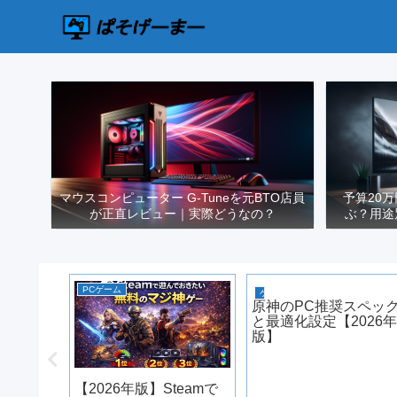
マウスコンピューター G-Tuneを元BTO店員
予算20
が正直レビュー｜実際どうなの？
ぶ？用途
PCゲーム
ゲーミングPC
シリーズ
原神のPC推奨スペッ
ndows
と最適化設定【2026
ック
版】
【2026年版】Steamで