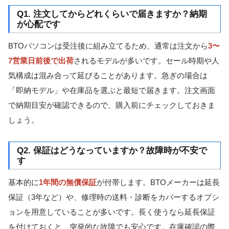
Q1. 注文してからどれくらいで届きますか？納期
が心配です
BTOパソコンは受注後に組み立てるため、通常は注文から
3〜
7営業日前後で出荷
されるモデルが多いです。セール時期や人
気構成は混み合って延びることがあります。急ぎの場合は
「即納モデル」や在庫品を選ぶと最短で届きます。注文画面
で納期目安が確認できるので、購入前にチェックしておきま
しょう。
Q2. 保証はどうなっていますか？故障時が不安で
す
基本的に
1年間の無償保証
が付帯します。BTOメーカーは延長
保証（3年など）や、修理時の送料・診断をカバーするオプシ
ョンを用意していることが多いです。長く使うなら延長保証
を付けておくと、突発的な故障でも安心です。在庫確認の際