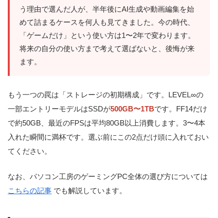
う理由で選んだ人が、半年後にAI生成や動画編集を始
めて詰まるケースを何人も見てきました。今の時代、
「ゲームだけ」という使い方は1〜2年で変わります。
将来の自分の使い方まで考えて選ばないと、後悔が来
ます。
もう一つの罠は「ストレージの初期構成」です。LEVEL∞の
一部エントリーモデルはSSDが
500GB〜1TB
です。FF14だけ
で約50GB、最近のFPSは平均80GB以上消費します。3〜4本
入れた瞬間に満杯です。選ぶ前にこの2点だけ頭に入れておい
てください。
なお、パソコン工房のゲーミングPC全体の選び方については
こちらの記事
でも解説しています。