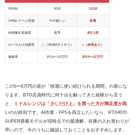
VRAM
8GB
12GB
1440p ゲーム性能
やや厳しい
快適
AI画像生成速度
基準
約2.1倍
ローカルLLM運用
△（VRAMギリギリ）
○（余裕あり）
価格帯
約14〜16万円
約19〜22万円
この5〜6万円の差が「快適に使い続けられる期間」の差にな
ります。BTO店員時代に何十台も触ってきた経験から言う
と、
ミドルレンジは「少しだけ上」を買った方が満足度が高
い
のが鉄則です。AI作業・FPSを両立したいなら、RTX4070
SUPER搭載モデルが現時点での最適解。在庫の入れ替わりが
早いので、今のうちに確認しておくことをおすすめします。