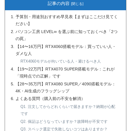
記事の内容
予算別・用途別おすすめ早見表【まずはここだけ見てく
ださい】
パソコン工房 LEVEL∞ を選ぶ前に知っておくべき「2つ
の罠」
【14〜16万円】RTX4060搭載モデル：買っていい人・
ダメな人
RTX4060モデルが向いている人・避けるべき人
【19〜22万円】RTX4070 SUPER搭載モデル：これが
「現時点での正解」です
【28〜35万円】RTX4080 SUPER／4090搭載モデル：
4K・AI生成のフラッグシップ
よくある質問（購入前の不安を解消）
Q1. 注文してからどれくらいで届きますか？納期が心配
です
Q2. 保証はどうなっていますか？故障時が不安です
Q3. スペック選定で失敗しないコツはありますか？