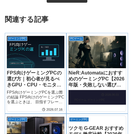
関連する記事
ゲーミングPC
PCゲーム
FPS向けゲーミングPCの
NieR:Automataにおすす
選び方｜初心者が見るべ
めのゲーミングPC【2026
きGPU・CPU・モニター
年版・失敗しない選び
条件
方】
FPS向けゲーミングPCを選ぶ際
2026.06.03
の結論 FPS向けのゲーミングPC
PCゲーム
ゲーミングPC
を選ぶときは、 目指すフレーム
レート（144Hz/240Hz）に合わ
2026.07.16
せてGPUとCPUを決めることが
最優先 です。モニターは後から
ゲーミングPC
ゲーミングPC
変更できますが、PC本体は買い
替えが難しいた
ツクモ G-GEAR おすすめ