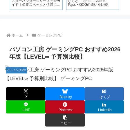
ー｜
スターハンターシリーズ完全ガ
ならどこ？Epic・Game
で
イド｜必要スペックと快適に遊
Pass・GOGの違いを比較
ッ
ぶ条件も解説
ホーム
ゲーミングPC
パソコン工房 ゲーミングPC おすすめ2026
年版【LEVEL∞ 予算別比較】
ゲーミングPC
X
Bluesky
はてブ
LINE
Pinterest
LinkedIn
コピー