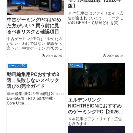
モデル徹底比較【2026年
版】
※ 本記事にはアフィリエイト広
告が含まれています。 「ツクモ
中古ゲーミングPCはやめ
のG-GEARって結局どれを買え
た方がいい？買う前に見
ばいいの？」——そう思ってこ
るべきリスクと確認項目
のページを開いたあなた、正解
です。 G-GEARのラインアップ
中古ゲーミングPCは「やめた方
は多い。
がいい」わけではない 結論から
言うと、中古ゲーミングPCの購
入は リスク管理ができれば十分
2026.07.30
2026.05.25
選択肢になります 。ただし価格
の安さだけで判断すると、保証
ゲーミングPC
PCゲーム
期間の短さ、パーツの劣化、古
い世代スペック、隠れた故障と
動画編集用PCおすすめ3
いった
選｜失敗しないスペック
選びの完全ガイド
動画編集用PCの最適解はG-Tune
DG-I5G70（RTX 5070搭載・
エルデンリング
Core Ultra ...
NIGHTREIGNにおすすめ
のゲーミングPC【2026年
版・失敗しない選び方】
※本記事はアフィリエイト広告
を含みます。
2026.06.03