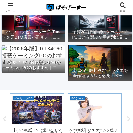
メニュー
検索
マウスコンピューター G-Tune
予算20万円前後のゲーミング
を元BTO店員が正直レビュー
PCはどう選ぶ？用途別に見る
｜実際どうなの？
構成と注意点【2026年版】
【2026年版】RTX4060搭載ゲ
ーミングPCのおすすめ｜コス
【2026年版】PCでドラクエを
パ最強GPUを自作勢が徹底解
全作遊ぶ方法と必要スペック
説
｜FF14勢がまとめてみた
ゲーミングPC
PCゲーム
ゲ
ne
【2026年版】PCで遊べるモン
Steam以外でPCゲームを遊ぶ
キン