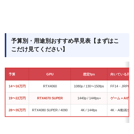
予算別・用途別おすすめ早見表【まずはこ
こだけ見てください】
予算
GPU
想定fps
向いている用途
14〜16万円
RTX4060
1080p / 130〜150fps
FF14・JRP
19〜22万円
RTX4070 SUPER
1440p / 144fps+
ゲーム＋AI作
28〜35万円
RTX4080 SUPER / 4090
4K / 144fps
4K・AI動画生