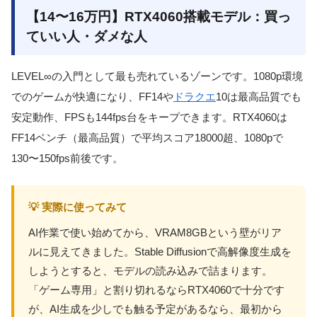
【14〜16万円】RTX4060搭載モデル：買っ
ていい人・ダメな人
LEVEL∞の入門として最も売れているゾーンです。1080p環境
でのゲームが快適になり、FF14や
ドラクエ
10は最高品質でも
安定動作、FPSも144fps台をキープできます。RTX4060は
FF14ベンチ（最高品質）で平均スコア18000超、1080pで
130〜150fps前後です。
💡 実際に使ってみて
AI作業で使い始めてから、VRAM8GBという壁がリア
ルに見えてきました。Stable Diffusionで高解像度生成を
しようとすると、モデルの読み込みで詰まります。
「ゲーム専用」と割り切れるならRTX4060で十分です
が、AI生成を少しでも触る予定があるなら、最初から