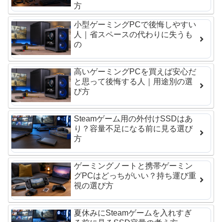
方
小型ゲーミングPCで後悔しやすい
人｜省スペースの代わりに失うも
の
高いゲーミングPCを買えば安心だ
と思って後悔する人｜用途別の選
び方
Steamゲーム用の外付けSSDはあ
り？容量不足になる前に見る選び
方
ゲーミングノートと携帯ゲーミン
グPCはどっちがいい？持ち運び重
視の選び方
夏休みにSteamゲームを入れすぎ