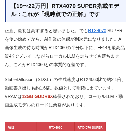
【19〜22万円】RTX4070 SUPER搭載モデ
ル：これが「現時点での正解」です
正直、最初は高すぎると思いました。でも
RTX4070
SUPER
を使い始めてから、AI作業の体感が別次元になりました。AI
画像生成の待ち時間がRTX4060の半分以下に、FF14を最高品
質4KでプレイしながらローカルLLMを走らせても落ちませ
ん。これがRTX4060との本質的な差です。
StableDiffusion（SDXL）の生成速度はRTX4060比で約2.1倍、
動画書き出しも約1.6倍。数値として明確に出ています。
VRAMは
12GB GDDR6X
確保されており、ローカルLLM・動
画生成モデルのロードに余裕があります。
項目
RTX4060
RTX4070 SUPER