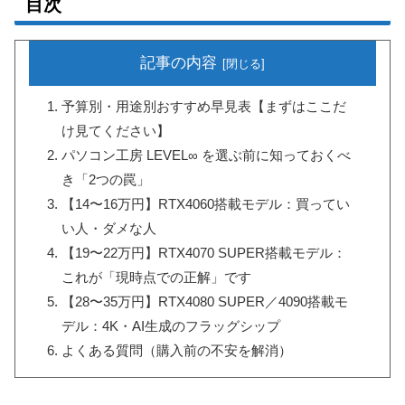
目次
記事の内容
予算別・用途別おすすめ早見表【まずはここだ
け見てください】
パソコン工房 LEVEL∞ を選ぶ前に知っておくべ
き「2つの罠」
【14〜16万円】RTX4060搭載モデル：買ってい
い人・ダメな人
【19〜22万円】RTX4070 SUPER搭載モデル：
これが「現時点での正解」です
【28〜35万円】RTX4080 SUPER／4090搭載モ
デル：4K・AI生成のフラッグシップ
よくある質問（購入前の不安を解消）