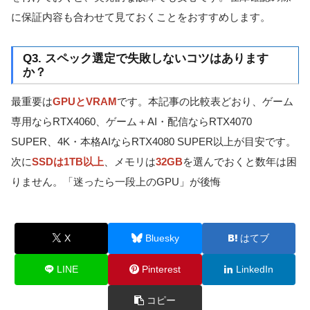
に保証内容も合わせて見ておくことをおすすめします。
Q3. スペック選定で失敗しないコツはあります
か？
最重要は
GPUとVRAM
です。本記事の比較表どおり、ゲーム
専用ならRTX4060、ゲーム＋AI・配信ならRTX4070
SUPER、4K・本格AIならRTX4080 SUPER以上が目安です。
次に
SSDは1TB以上
、メモリは
32GB
を選んでおくと数年は困
りません。「迷ったら一段上のGPU」が後悔
X
Bluesky
はてブ
LINE
Pinterest
LinkedIn
コピー