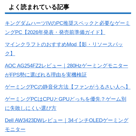
よく読まれている記事
キングダムハーツIVのPC推奨スペックと必要なゲーミ
ングPC【2026年発表・発売前準備ガイド】
マインクラフトのおすすめMod【影・リソースパッ
ク】
AOC AG254FZ2レビュー｜280Hzゲーミングモニター
がFPS勢に選ばれる理由を実機検証
ゲーミングPCの静音化方法【ファンがうるさい人へ】
ゲーミングPCはCPUとGPUどっちを優先？ゲーム別
に失敗しにくい選び方
Dell AW3423DWレビュー｜34インチOLEDゲーミング
モニター