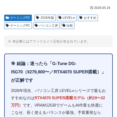
2026.05.19
ゲーミングPC
2026年版
LEVEL∞
おすすめ
ゲーミングPC
パソコン工房
比較
※ 本記事にはアフィリエイト広告が含まれています。
🎯 結論：迷ったら「G-Tune DG-
I5G70（¥279,800〜／RTX4070 SUPER搭載）」
が正解です
2026年現在、パソコン工房 LEVEL∞シリーズで最もお
すすめなのは
RTX4070 SUPER搭載モデル（約19〜22
万円）
です。VRAM12GBでゲームもAI作業も快適に
こなせ、長く使えるバランスが最強。予算重視なら