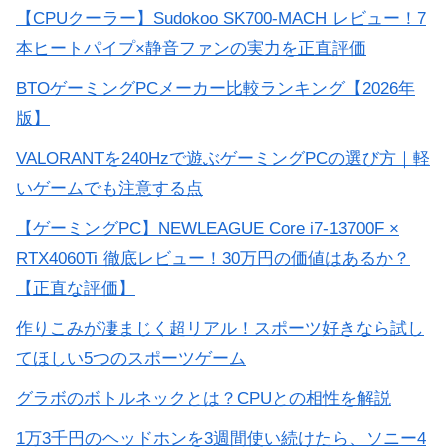
【CPUクーラー】Sudokoo SK700-MACH レビュー！7
本ヒートパイプ×静音ファンの実力を正直評価
BTOゲーミングPCメーカー比較ランキング【2026年
版】
VALORANTを240Hzで遊ぶゲーミングPCの選び方｜軽
いゲームでも注意する点
【ゲーミングPC】NEWLEAGUE Core i7-13700F ×
RTX4060Ti 徹底レビュー！30万円の価値はあるか？
【正直な評価】
作りこみが凄まじく超リアル！スポーツ好きなら試し
てほしい5つのスポーツゲーム
グラボのボトルネックとは？CPUとの相性を解説
1万3千円のヘッドホンを3週間使い続けたら、ソニー4