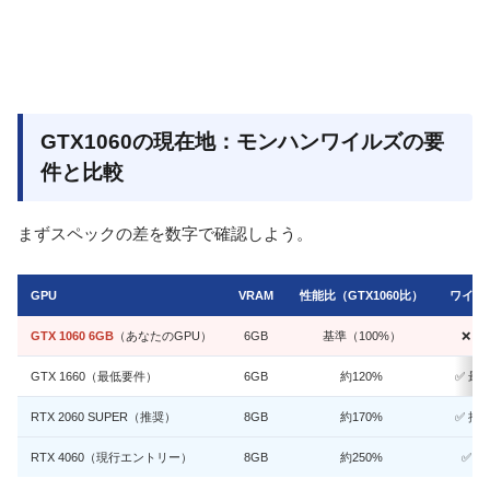
GTX1060の現在地：モンハンワイルズの要
件と比較
まずスペックの差を数字で確認しよう。
GPU
VRAM
性能比（GTX1060比）
ワイル
GTX 1060 6GB
（あなたのGPU）
6GB
基準（100%）
❌ 
GTX 1660（最低要件）
6GB
約120%
✅ 最
RTX 2060 SUPER（推奨）
8GB
約170%
✅ 推
RTX 4060（現行エントリー）
8GB
約250%
✅ 