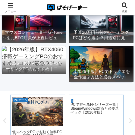
メニュー
検索
マウスコンピューター G-Tune
予算20万円前後のゲーミング
を元BTO店員が正直レビュー
PCはどう選ぶ？用途別に見る
｜実際どうなの？
構成と注意点【2026年版】
【2026年版】RTX4060搭載ゲ
ーミングPCのおすすめ｜コス
【2026年版】PCでドラクエを
パ最強GPUを自作勢が徹底解
全作遊ぶ方法と必要スペック
説
｜FF14勢がまとめてみた
PCゲーム
PCゲーム
P
PCで遊べるFFシリーズ一覧｜
エ
Steam/Windows対応と必要ス
ー
ペック【2026年版】
敗
る
低スペックPCでも動く無料PC