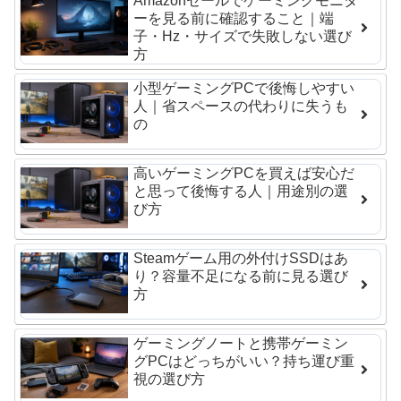
Amazonセールでゲーミングモニタ
ーを見る前に確認すること｜端
子・Hz・サイズで失敗しない選び
方
小型ゲーミングPCで後悔しやすい
人｜省スペースの代わりに失うも
の
高いゲーミングPCを買えば安心だ
と思って後悔する人｜用途別の選
び方
Steamゲーム用の外付けSSDはあ
り？容量不足になる前に見る選び
方
ゲーミングノートと携帯ゲーミン
グPCはどっちがいい？持ち運び重
視の選び方