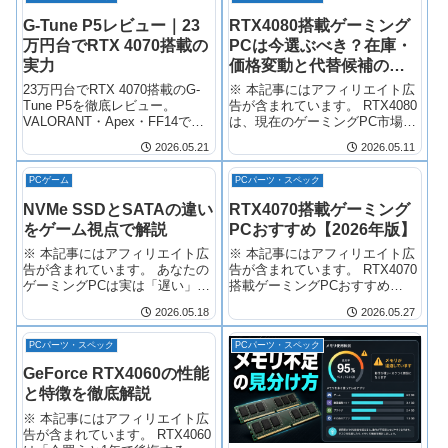
G-Tune P5レビュー｜23
RTX4080搭載ゲーミング
万円台でRTX 4070搭載の
PCは今選ぶべき？在庫・
実力
価格変動と代替候補の見
方【2026年版】
23万円台でRTX 4070搭載のG-
※ 本記事にはアフィリエイト広
Tune P5を徹底レビュー。
告が含まれています。 RTX4080
VALORANT・Apex・FF14での
は、現在のゲーミングPC市場で
実フレームレートや、
も最上位級のGPUです。私が
2026.05.21
2026.05.11
GALLERIA・iiyamaPCとの比
BTO店員時代から見てきても、
較、3年保証の安心感まで詳しく
このクラスのグラフィックスボ
PCゲーム
PCパーツ・スペック
解説します。
ードを搭載したPCを求める人は
「とにかく妥協したくない」
NVMe SSDとSATAの違い
RTX4070搭載ゲーミング
と…
をゲーム視点で解説
PCおすすめ【2026年版】
※ 本記事にはアフィリエイト広
※ 本記事にはアフィリエイト広
告が含まれています。 あなたの
告が含まれています。 RTX4070
ゲーミングPCは実は「遅い」か
搭載ゲーミングPCおすすめ
もしれません FF14のロード時間
【2026年版】元BTO店員が正直
2026.05.18
2026.05.27
が無駄に長い。ドラクエXのマッ
に選ぶ3台 「RTX4060じゃ足り
プ移動で読み込み待ちがストレ
ない気がする。でもRTX4080は
PCパーツ・スペック
PCパーツ・スペック
ス。
高すぎる。
GeForce RTX4060の性能
と特徴を徹底解説
※ 本記事にはアフィリエイト広
告が含まれています。 RTX4060