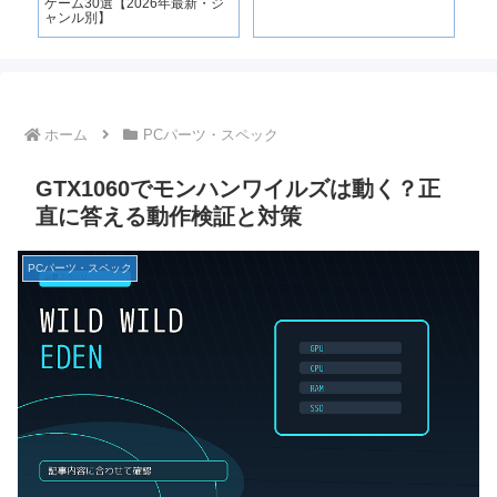
解
ゲーム30選【2026年最新・ジ
選
ャンル別】
ホーム
PCパーツ・スペック
GTX1060でモンハンワイルズは動く？正
直に答える動作検証と対策
PCパーツ・スペック