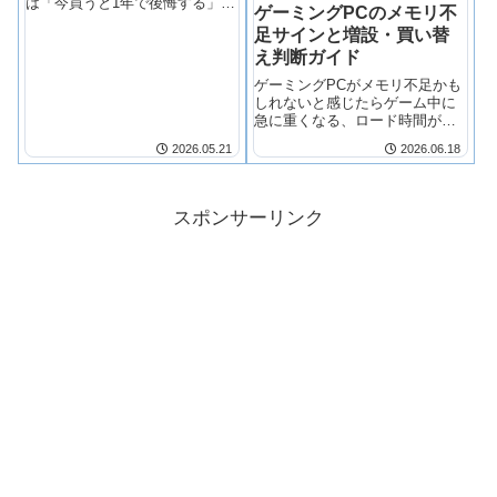
は「今買うと1年で後悔する」可
ゲーミングPCのメモリ不
能性が高い【正直な話】
足サインと増設・買い替
RTX4060を検討している人の多
くは、こう思っています。「安
え判断ガイド
いし、ゲームもAI作業も十分で
ゲーミングPCがメモリ不足かも
しょ」と。
しれないと感じたらゲーム中に
急に重くなる、ロード時間が異
常に長い、タブ...
2026.05.21
2026.06.18
スポンサーリンク