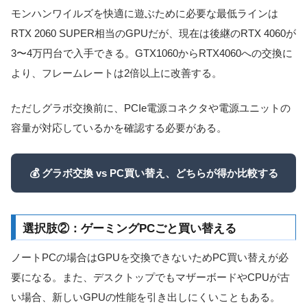
モンハンワイルズを快適に遊ぶために必要な最低ラインは
RTX 2060 SUPER相当のGPUだが、現在は後継のRTX 4060が
3〜4万円台で入手できる。GTX1060からRTX4060への交換に
より、フレームレートは2倍以上に改善する。
ただしグラボ交換前に、PCIe電源コネクタや電源ユニットの
容量が対応しているかを確認する必要がある。
💰 グラボ交換 vs PC買い替え、どちらが得か比較する
選択肢②：ゲーミングPCごと買い替える
ノートPCの場合はGPUを交換できないためPC買い替えが必
要になる。また、デスクトップでもマザーボードやCPUが古
い場合、新しいGPUの性能を引き出しにくいこともある。