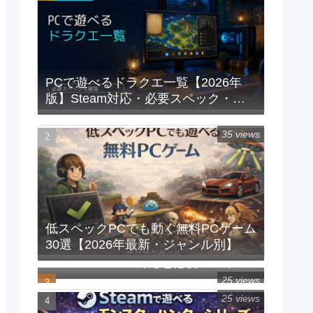
PCで遊べるドラクエ一覧【2026年
版】Steam対応・必要スペック・重
い時の対処法
35 views
低スペックPCでも動く無料PCゲーム
30選【2026年最新・ジャンル別】
PCで遊べるFFシリーズ一覧｜
Steam/Windows対応と必要スペック
【2026年版】
25 views
25 views