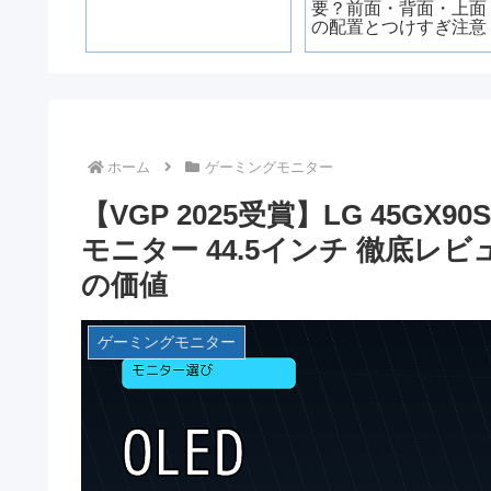
ンター
要？前面・背面・上面
イド｜
の配置とつけすぎ注意
快適に
ホーム
ゲーミングモニター
【VGP 2025受賞】LG 45GX
モニター 44.5インチ 徹底
の価値
ゲーミングモニター