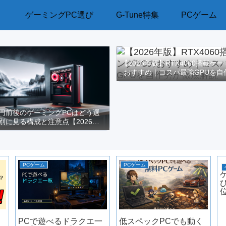
ゲーミングPC選び
G-Tune特集
PCゲーム
【2026年版】RTX4060搭載ゲ
おすすめ｜コスパ最強GPUを自
解説
万円前後のゲーミングPCはどう選
別に見る構成と注意点【2026年
版】
PCゲーム
PCゲーム
PCで遊べるドラクエ一
低スペックPCでも動く