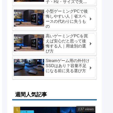
子・Hz・サイズで失敗
しない選び方
小型ゲーミングPCで後
悔しやすい人｜省スペ
ースの代わりに失うも
の
高いゲーミングPCを買
えば安心だと思って後
悔する人｜用途別の選
び方
Steamゲーム用の外付け
SSDはあり？容量不足
になる前に見る選び方
週間人気記事
137 views