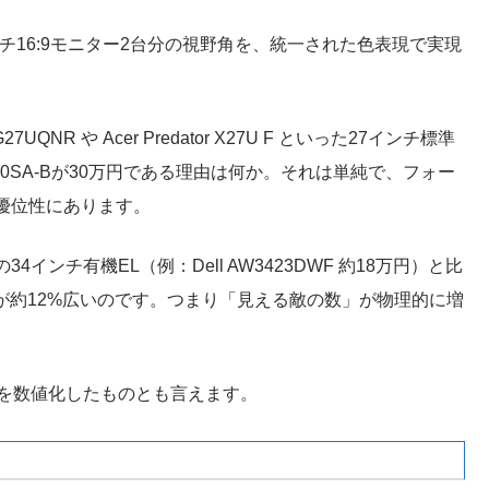
ンチ16:9モニター2台分の視野角を、統一された色表現で実現
7UQNR や Acer Predator X27U F といった27インチ標準
90SA-Bが30万円である理由は何か。それは単純で、フォー
優位性にあります。
34インチ有機EL（例：Dell AW3423DWF 約18万円）と比
幅が約12%広いのです。つまり「見える敵の数」が物理的に増
』を数値化したものとも言えます。