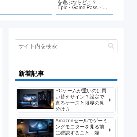
を遊ぶならどこ？
遊べる
Epic・Game Pass・
ーム5
GOGの違いを比較
ハマる
新着記事
PCゲームが重いのは買
い替えサイン？設定で
直るケースと限界の見
分け方
Amazonセールでゲーミ
ングモニターを見る前
に確認すること｜端