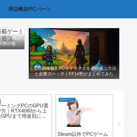
周辺機器/PCパーツ
ーミングPCの
作勢が徹底
【2026年版】PCでドラクエを全作遊ぶ方法
と必要スペック｜FF14勢がまとめてみた
PCゲーム
PCゲーム
ゲーミングPC選び
ゲーミングPCのGPU選
び方｜RTX4060から上
位GPUまで用途別に整
理【2026年版】
Steam以外でPCゲーム
【2026