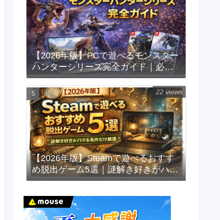
【2026年版】PCで遊べるモンスター
ハンターシリーズ完全ガイド｜必要
スペックと快適に遊ぶ条件も解説
22 views
【2026年版】Steamで遊べるおすす
め脱出ゲーム5選｜謎解き好きがハマ
る名作だけ厳選