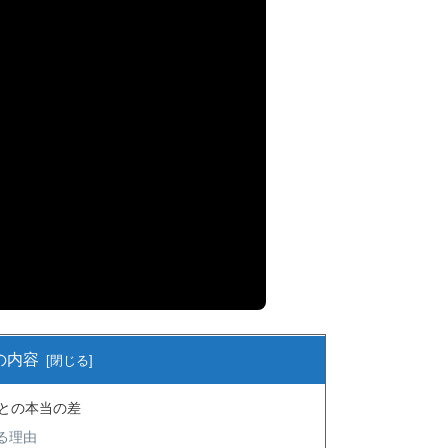
の内容
合との本当の差
る理由