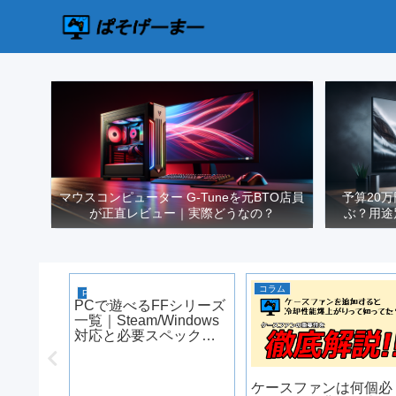
マウスコンピューター G-Tuneを元BTO店員
予算20
が正直レビュー｜実際どうなの？
ぶ？用途
コラム
PCゲーム
PCで遊べるFFシリーズ
一覧｜Steam/Windows
対応と必要スペック
【2026年版】
PCで遊べ
ケースファンは何個必