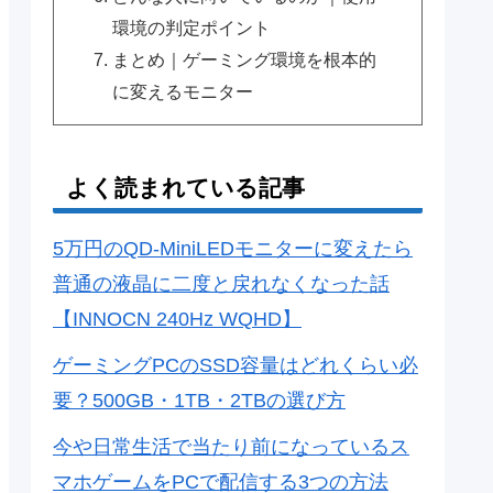
環境の判定ポイント
まとめ｜ゲーミング環境を根本的
に変えるモニター
よく読まれている記事
5万円のQD-MiniLEDモニターに変えたら
普通の液晶に二度と戻れなくなった話
【INNOCN 240Hz WQHD】
ゲーミングPCのSSD容量はどれくらい必
要？500GB・1TB・2TBの選び方
今や日常生活で当たり前になっているス
マホゲームをPCで配信する3つの方法