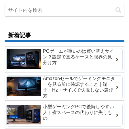
新着記事
PCゲームが重いのは買い替えサイ
ン？設定で直るケースと限界の見
分け方
Amazonセールでゲーミングモニタ
ーを見る前に確認すること｜端
子・Hz・サイズで失敗しない選び
方
小型ゲーミングPCで後悔しやすい
人｜省スペースの代わりに失うも
の