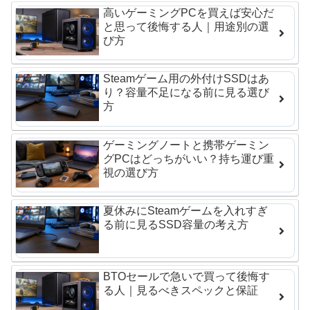
高いゲーミングPCを買えば安心だ
と思って後悔する人｜用途別の選
び方
Steamゲーム用の外付けSSDはあ
り？容量不足になる前に見る選び
方
ゲーミングノートと携帯ゲーミン
グPCはどっちがいい？持ち運び重
視の選び方
夏休みにSteamゲームを入れすぎ
る前に見るSSD容量の考え方
BTOセールで急いで買って後悔す
る人｜見るべきスペックと保証