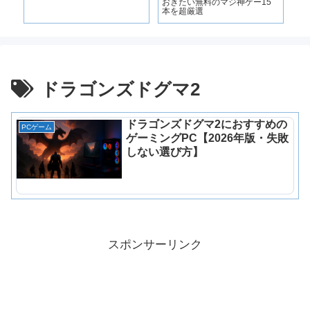
解
おきたい無料のマジ神ゲー15
ス
選
本を超厳選
イ
ぶ
ドラゴンズドグマ2
ドラゴンズドグマ2におすすめの
PCゲーム
ゲーミングPC【2026年版・失敗
しない選び方】
スポンサーリンク