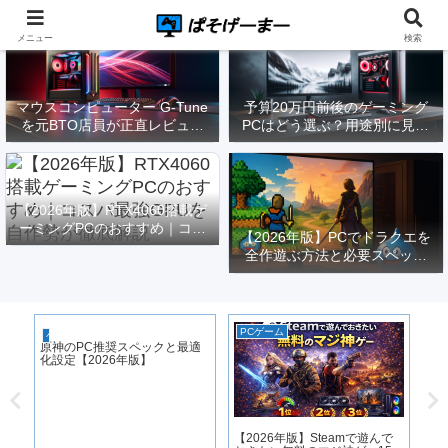
メニュー
検索
マウスコンピューター G-Tune
予算20万円前後のゲーミング
を元BTO店員が正直レビュー
PCはどう選ぶ？用途別に見る
｜実際どうなの？
構成と注意点【2026年版】
【2026年版】RTX4060搭載ゲ
ーミングPCのおすすめ｜コス
【2026年版】PCでドラクエを
パ最強GPUを自作勢が徹底解
全作遊ぶ方法と必要スペック
説
｜FF14勢がまとめてみた
PCゲーム
ゲ
ゲーミングPC
原神のPC推奨スペックと最適
化設定【2026年版】
る
【2026年版】Steamで遊んで
【