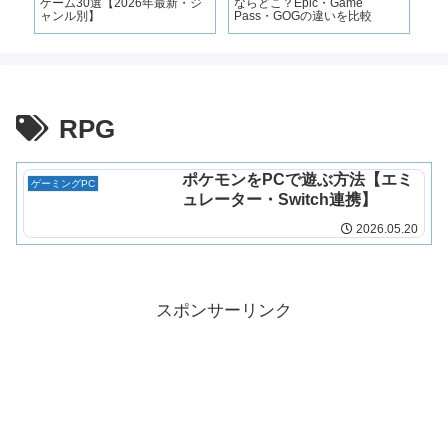
必
ゲーム30選【2026年最新・ジ
ならどこ？Epic・Game
法
ャンル別】
Pass・GOGの違いを比較
RPG
ポケモンをPCで遊ぶ方法【エミ
ゲーミングPC
ュレーター・Switch連携】
2026.05.20
スポンサーリンク