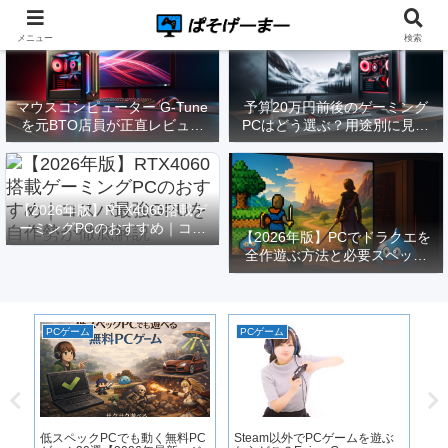
メニュー
検索
マウスコンピューター G-Tune
予算20万円前後のゲーミング
を元BTO店員が正直レビュー
PCはどう選ぶ？用途別に見る
｜実際どうなの？
構成と注意点【2026年版】
【2026年版】RTX4060搭載ゲ
ーミングPCのおすすめ｜コス
【2026年版】PCでドラクエを
パ最強GPUを自作勢が徹底解
全作遊ぶ方法と必要スペック
説
｜FF14勢がまとめてみた
PCゲーム
PCゲーム
ゲ
ゲ
RT
途
低スペックPCでも動く無料PC
Steam以外でPCゲームを遊ぶ