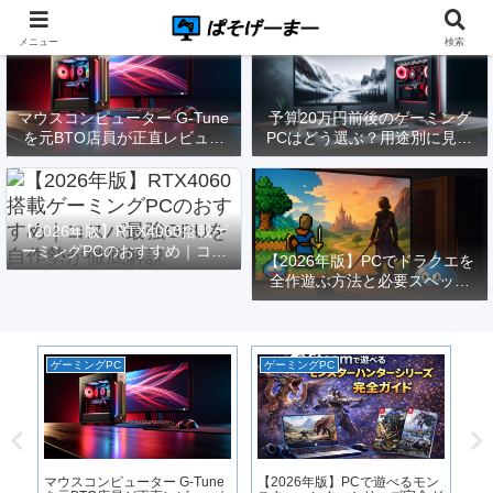
メニュー
検索
マウスコンピューター G-Tune
予算20万円前後のゲーミング
を元BTO店員が正直レビュー
PCはどう選ぶ？用途別に見る
｜実際どうなの？
構成と注意点【2026年版】
【2026年版】RTX4060搭載ゲ
ーミングPCのおすすめ｜コス
【2026年版】PCでドラクエを
パ最強GPUを自作勢が徹底解
全作遊ぶ方法と必要スペック
説
｜FF14勢がまとめてみた
ゲーミングPC
ゲーミングPC
P
前
マウスコンピューター G-Tune
【2026年版】PCで遊べるモン
低