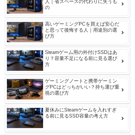
人｜省スペースの代わりに失うも
の
高いゲーミングPCを買えば安心だ
と思って後悔する人｜用途別の選
び方
Steamゲーム用の外付けSSDはあ
り？容量不足になる前に見る選び
方
ゲーミングノートと携帯ゲーミン
グPCはどっちがいい？持ち運び重
視の選び方
夏休みにSteamゲームを入れすぎ
る前に見るSSD容量の考え方