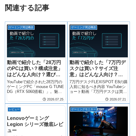
関連する記事
ゲーミング周辺機器
ゲーミング周辺機器
動画で紹介した「28万円
動画で紹介した「7万円デ
のPCは買い？構成注意」
スクは買い？サイズ注
はどんな人向け？選び方
意」はどんな人向け？選
と注意点を深掘り
び方と注意点を深掘り
YouTubeで紹介された28万円の
7万円デスクFLEXISPOT E8の購
ゲーミングPC「mouse G TUNE
入前に知るべき内容 YouTubeシ
DG（RTX 5060搭載）」。魅力
ョート動画「7万円デスクは買
的に見えても、 すべての人に適
い？サイズ注意」で紹介された
2026.07.25
2026.07.21
しているわけではありません 。
FLEXISPOT E8は、電動昇降機
この記事では、動画だけでは伝
能を備えたスタンディングデス
レビュー
ゲーミングモニター
わりにくい向き不向き、購入前
クです。価格は約66,000円で、
の注意点、
在庫やキ
Lenovoゲーミング
Legion シリーズ徹底レビ
ュー