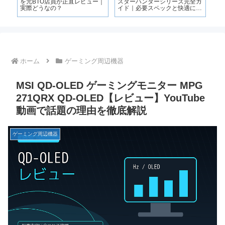
けす
を元BTO店員が正直レビュー｜
スターハンターシリーズ完全ガ
ゲ
実際どうなの？
イド｜必要スペックと快適に遊
ャ
ぶ条件も解説
ホーム
ゲーミング周辺機器
MSI QD-OLED ゲーミングモニター MPG
271QRX QD-OLED【レビュー】YouTube
動画で話題の理由を徹底解説
ゲーミング周辺機器