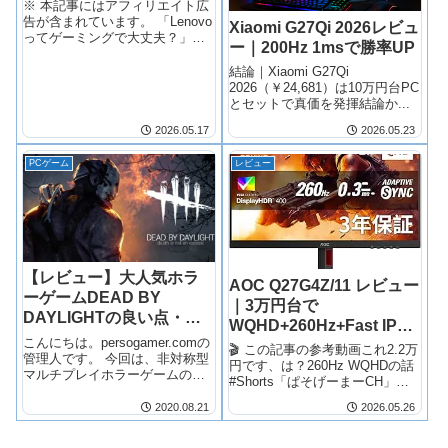
※ 本記事にはアフィリエイト広
告が含まれています。 「Lenovo
Xiaomi G27Qi 2026レビュ
ってゲーミングで大丈夫？」と
ー｜200Hz 1msで勝率UP
思っているあなたへ【正直に答
えます】 Lenovoのゲーミングブ
結論｜Xiaomi G27Qi
ランドを検索している人のう
2026（￥24,681）は10万円台PC
ち、半数以上は「安いのはわか
とセットで真価を発揮結論か...
る、でも品質は？」という疑
2026.05.17
2026.05.23
問…
PCゲーム
レビュー
【レビュー】大人気ホラ
AOC Q27G4Z/11 レビュー
ーゲームDEAD BY
｜3万円台で
DAYLIGHTの良い点・改
WQHD+260Hz+Fast IPS
善してほしい点を正直に
こんにちは。persogamer.comの
を実現したコスパ最強ゲ
🎬 この記事の参考動画これ2.2万
レビューしてみた
管理人です。 今回は、非対称型
ーミングモニター
円です、は？260Hz WQHDの話
マルチプレイホラーゲームの傑
#Shorts「ぱそげーまーCH」で
作「Dead by Daylight（デッドバ
は実際に購入・使用したゲーミ
イデイライト）」について、元
2020.08.21
2026.05.26
ングPCや周辺機器の正直レビュ
BTO PC店員としての視点と、
ーを動画で公開しています。チ
実際のプレイ経験を踏まえて、
ャンネル登録で最新レビューを