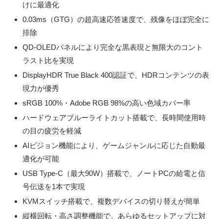
けに最適化
0.03ms（GTG）の超高速応答速度で、残像をほぼ完全に
排除
QD-OLEDパネルにより完全な黒表現と無限大のコント
ラスト比を実現
DisplayHDR True Black 400認証で、HDRコンテンツの表
現力が優秀
sRGB 100%・Adobe RGB 98%の高い色域カバー率
ハードウェアブルーライトカット搭載で、長時間使用時
の目の疲労を軽減
AIビジョン機能により、ゲームジャンルに応じた自動最
適化が可能
USB Type-C（最大90W）搭載で、ノートPCの給電と信
号伝送を1本で実現
KVMスイッチ搭載で、複数デバイスの切り替えが簡単
縦横回転・高さ調整機能で、あらゆるセットアップに対