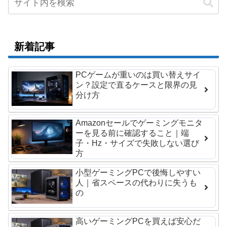
新着記事
PCゲームが重いのは買い替えサイ
ン？設定で直るケースと限界の見
分け方
Amazonセールでゲーミングモニタ
ーを見る前に確認すること｜端
子・Hz・サイズで失敗しない選び
方
小型ゲーミングPCで後悔しやすい
人｜省スペースの代わりに失うも
の
高いゲーミングPCを買えば安心だ