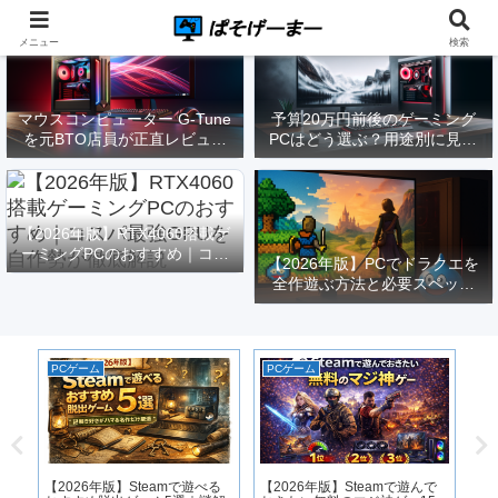
メニュー
検索
マウスコンピューター G-Tune
予算20万円前後のゲーミング
を元BTO店員が正直レビュー
PCはどう選ぶ？用途別に見る
｜実際どうなの？
構成と注意点【2026年版】
【2026年版】RTX4060搭載ゲ
ーミングPCのおすすめ｜コス
【2026年版】PCでドラクエを
パ最強GPUを自作勢が徹底解
全作遊ぶ方法と必要スペック
説
｜FF14勢がまとめてみた
PCゲーム
PCゲーム
P
適
P
St
ペ
【2026年版】Steamで遊べる
【2026年版】Steamで遊んで