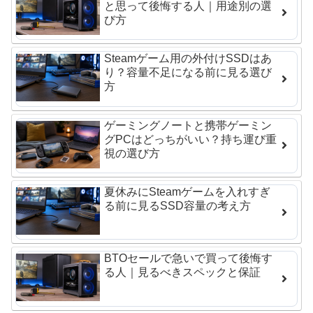
と思って後悔する人｜用途別の選
び方
Steamゲーム用の外付けSSDはあ
り？容量不足になる前に見る選び
方
ゲーミングノートと携帯ゲーミン
グPCはどっちがいい？持ち運び重
視の選び方
夏休みにSteamゲームを入れすぎ
る前に見るSSD容量の考え方
BTOセールで急いで買って後悔す
る人｜見るべきスペックと保証