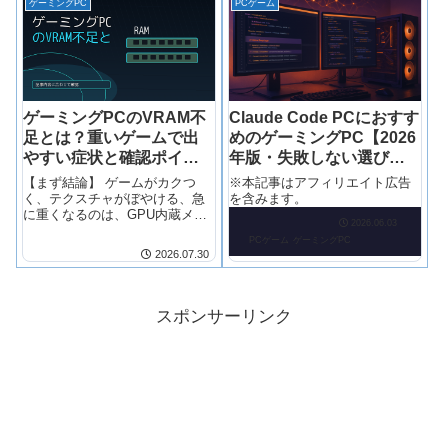
ゲーミングPC
PCゲーム
ゲーミングPCのVRAM不
Claude Code PCにおすす
足とは？重いゲームで出
めのゲーミングPC【2026
やすい症状と確認ポイン
年版・失敗しない選び
ト
方】
【まず結論】 ゲームがカクつ
※本記事はアフィリエイト広告
く、テクスチャがぼやける、急
を含みます。
に重くなるのは、GPU内蔵メモ
2026.06.03
リ（VRAM）が不足しているこ
PCゲーム
ゲーミングPC
とが原因のひとつです。VRAM
2026.07.30
不足の症状を判定し、テクスチ
ャ品質や解像度の設定で対応で
きるケースか、GPU選び直しが
必要なの
スポンサーリンク