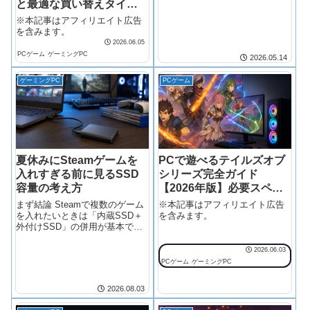
と最適な買い替えタイミ
きがちです。しかし実は、
GPU（グラフィックボード）こ
ング
※本記事はアフィリエイト広告
そがゲーミングPCの性能を左右
を含みます。
する最重要パーツなんです。
2026.06.05
PCゲーム
ゲーミングPC
2026.05.14
ゲーミングPC
PCゲーム
夏休みにSteamゲームを
PCで遊べるテイルズオブ
入れすぎる前に見るSSD
シリーズ完全ガイド
容量の考え方
【2026年版】必要スペッ
クとおすすめPC
まず結論 Steamで複数のゲーム
※本記事はアフィリエイト広告
を入れたいときは「内蔵SSD＋
を含みます。
外付けSSD」の併用が基本で
す。ゲームを消す前に、現在の
容量状況を把握し、遊ぶゲーム
2026.06.03
のジャンル別にストレージを分
PCゲーム
ゲーミングPC
ける方が、後々の手間が減りま
す。 あなたの状況 先に見ること
2026.08.03
次