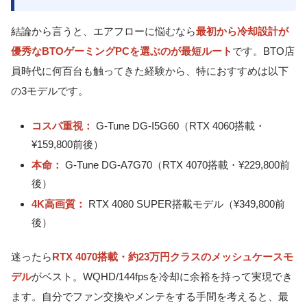
結論から言うと、エアフローに悩むなら
最初から冷却設計が
優秀なBTOゲーミングPCを選ぶのが最短ルート
です。BTO店
員時代に何百台も触ってきた経験から、特におすすめは以下
の3モデルです。
コスパ重視：
G-Tune DG-I5G60（RTX 4060搭載・
¥159,800前後）
本命：
G-Tune DG-A7G70（RTX 4070搭載・¥229,800前
後）
4K高画質：
RTX 4080 SUPER搭載モデル（¥349,800前
後）
迷ったら
RTX 4070搭載・約23万円クラスのメッシュケースモ
デル
がベスト。WQHD/144fpsを冷却に余裕を持って実現でき
ます。自分でファン交換やメンテをする手間を考えると、最