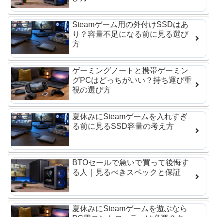
Steamゲーム用の外付けSSDはあ
り？容量不足になる前に見る選び
方
ゲーミングノートと携帯ゲーミン
グPCはどっちがいい？持ち運び重
視の選び方
夏休みにSteamゲームを入れすぎ
る前に見るSSD容量の考え方
BTOセールで急いで買って後悔す
る人｜見るべきスペックと保証
夏休みにSteamゲームを遊ぶなら