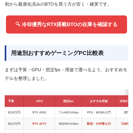
初から最適化済みのBTOを買う方が安く・確実です。
🔍 冷却優秀なRTX搭載BTOの在庫を確認する
用途別おすすめゲーミングPC比較表
まずは予算・GPU・想定fps・用途で選べるよう、おすすめモ
デルを整理しました。
予算
GPU
想定fps
おすすめ用途
冷却の余
約16万円
RTX 4060
フルHD/144fps
FPS・MOBA入門
標準
約23万円
RTX 4070
WQHD/144fps
配信・AI作業も◎
◎余裕大