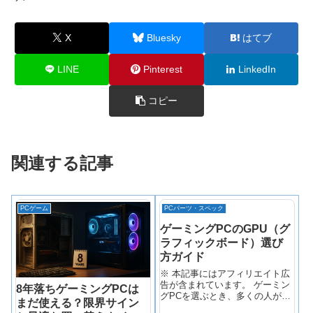
X
Bluesky
はてブ
LINE
Pinterest
LinkedIn
コピー
関連する記事
PCゲーム
PCパーツ・スペック
ゲーミングPCのGPU（グ
ラフィックボード）選び
方ガイド
※ 本記事にはアフィリエイト広
告が含まれています。 ゲーミン
8年落ちゲーミングPCは
グPCを選ぶとき、多くの人が
まだ使える？限界サイン
「CPU」と「メモリ」に目が行