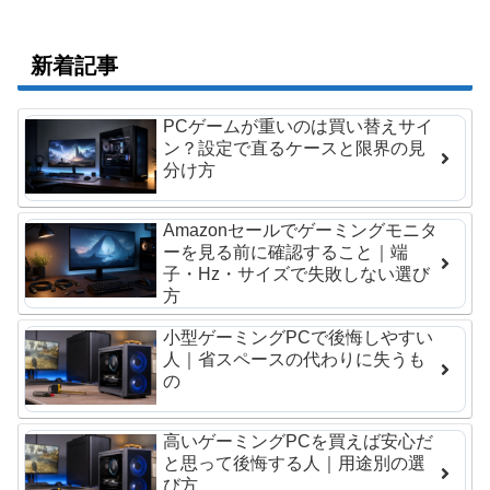
新着記事
PCゲームが重いのは買い替えサイ
ン？設定で直るケースと限界の見
分け方
Amazonセールでゲーミングモニタ
ーを見る前に確認すること｜端
子・Hz・サイズで失敗しない選び
方
小型ゲーミングPCで後悔しやすい
人｜省スペースの代わりに失うも
の
高いゲーミングPCを買えば安心だ
と思って後悔する人｜用途別の選
び方