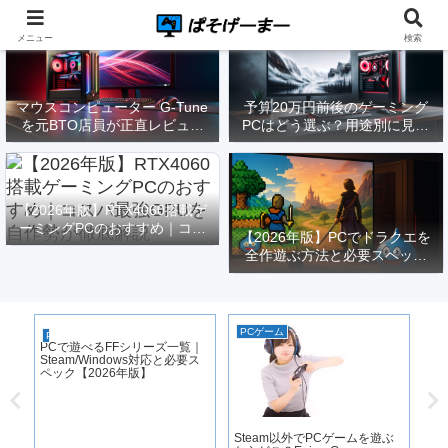
メニュー
検索
マウスコンピューター G-Tune
予算20万円前後のゲーミング
を元BTO店員が正直レビュー
PCはどう選ぶ？用途別に見る
｜実際どうなの？
構成と注意点【2026年版】
【2026年版】RTX4060搭載ゲ
ーミングPCのおすすめ｜コス
【2026年版】PCでドラクエを
パ最強GPUを自作勢が徹底解
全作遊ぶ方法と必要スペック
説
｜FF14勢がまとめてみた
PCゲーム
PCゲーム
ゲ
PCで遊べるFFシリーズ一覧｜
原
Steam/Windows対応と必要ス
化
ペック【2026年版】
る
Steam以外でPCゲームを遊ぶ