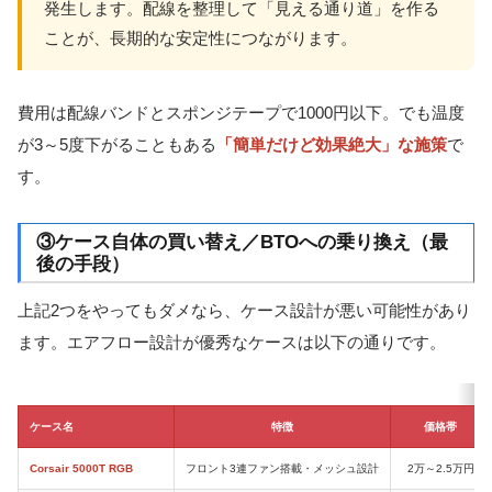
発生します。配線を整理して「見える通り道」を作る
ことが、長期的な安定性につながります。
費用は配線バンドとスポンジテープで1000円以下。でも温度
が3～5度下がることもある
「簡単だけど効果絶大」な施策
で
す。
③ケース自体の買い替え／BTOへの乗り換え（最
後の手段）
上記2つをやってもダメなら、ケース設計が悪い可能性があり
ます。エアフロー設計が優秀なケースは以下の通りです。
ケース名
特徴
価格帯
Corsair 5000T RGB
フロント3連ファン搭載・メッシュ設計
2万～2.5万円