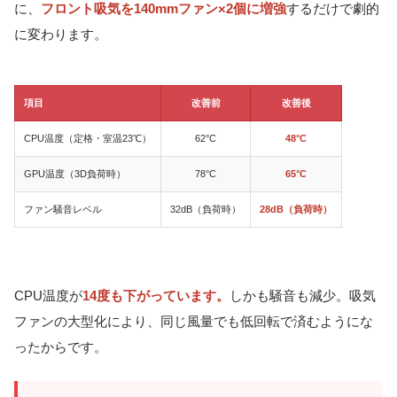
に、
フロント吸気を140mmファン×2個に増強
するだけで劇的
に変わります。
項目
改善前
改善後
CPU温度（定格・室温23℃）
62°C
48°C
GPU温度（3D負荷時）
78°C
65°C
ファン騒音レベル
32dB（負荷時）
28dB（負荷時）
CPU温度が
14度も下がっています。
しかも騒音も減少。吸気
ファンの大型化により、同じ風量でも低回転で済むようにな
ったからです。