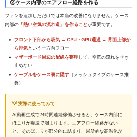
②ケース内部のエアフロー経路を作る
ファンを追加しただけでは本当の改善になりません。ケース
内部の
「熱い空気の流れ道」を作ること
が重要です。
フロント下部から吸気 → CPU・GPU通過 → 背面上部か
ら排気
という一方向フロー
マザーボード周辺の配線を整理
して、空気の流れをせき
止めない
ケーブルをケース裏に隠す
（メッシュタイプのケース推
奨）
💡 実際に使ってみて
AI動画生成で24時間連続稼働させると、ケース内部に
ほこりが爆速で溜まります。エアフロー経路がない
と、そのほこりが部分的に詰まり、局所的な高温化が