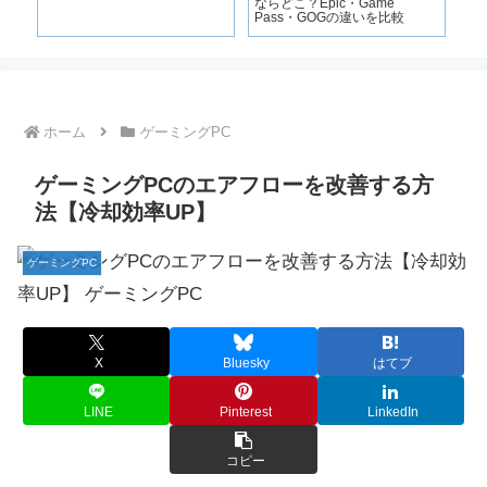
解
ならどこ？Epic・Game
選
Pass・GOGの違いを比較
ホーム
ゲーミングPC
ゲーミングPCのエアフローを改善する方
法【冷却効率UP】
ゲーミングPC
X
Bluesky
はてブ
LINE
Pinterest
LinkedIn
コピー