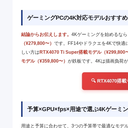
ゲーミングPCの4K対応モデルおすすめ【
結論からお伝えします。
4Kゲーミングを始めるな
（¥279,800〜）
です。FF14やドラクエを4Kで快
しい方は
RTX4070 Ti Super搭載モデル（¥299,80
モデル（¥359,800〜）
が鉄板です。4Kは描画負荷が
🔍 RTX407
予算×GPU×fps×用途で選ぶ4Kゲーミ
用途と予算に合わせて、3つの予算帯で最適なモデ