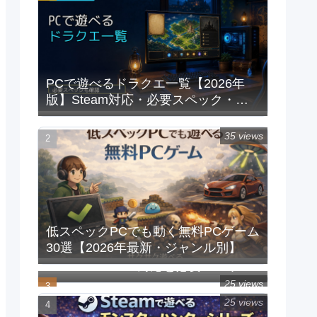
PCで遊べるドラクエ一覧【2026年
版】Steam対応・必要スペック・重
い時の対処法
35 views
低スペックPCでも動く無料PCゲーム
30選【2026年最新・ジャンル別】
PCで遊べるFFシリーズ一覧｜
Steam/Windows対応と必要スペック
【2026年版】
25 views
25 views