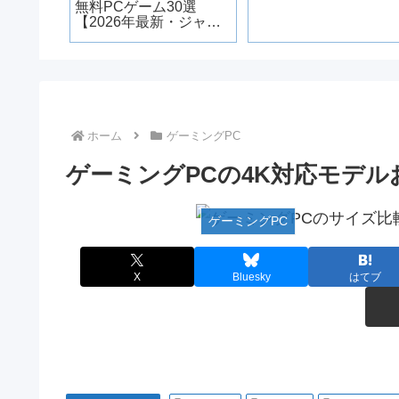
TO店員が
無料PCゲーム30選
実際ど
【2026年最新・ジャン
ル別】
ホーム
ゲーミングPC
ゲーミングPCの4K対応モデルお
ゲーミングPC
X
Bluesky
はてブ