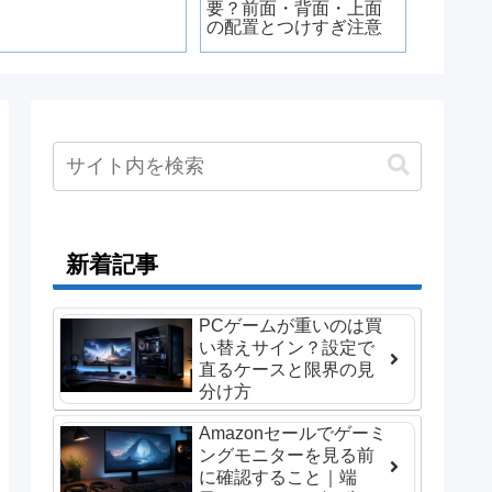
要？前面・背面・上面
を遊ぶ
の配置とつけすぎ注意
Epic・G
GOGの
新着記事
PCゲームが重いのは買
い替えサイン？設定で
直るケースと限界の見
分け方
Amazonセールでゲーミ
ングモニターを見る前
に確認すること｜端