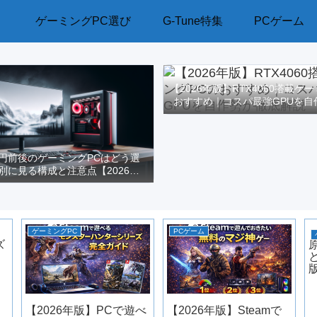
ゲーミングPC選び
G-Tune特集
PCゲーム
【2026年版】RTX4060搭載ゲ
おすすめ｜コスパ最強GPUを自
解説
万円前後のゲーミングPCはどう選
別に見る構成と注意点【2026年
版】
ゲーミングPC
PCゲーム
ズ
s
【2026年版】PCで遊べ
【2026年版】Steamで