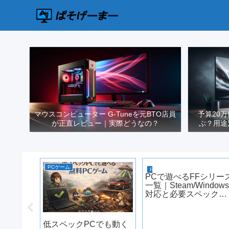
マウスコンピューター G-Tuneを元BTO店員
予算20
が正直レビュー｜実際どうなの？
ぶ？用途
PCゲーム
PCゲーム
PCで遊べるFFシリー
一覧｜Steam/Window
対応と必要スペック
【2026年版】
ーター
低スペックPCでも動く