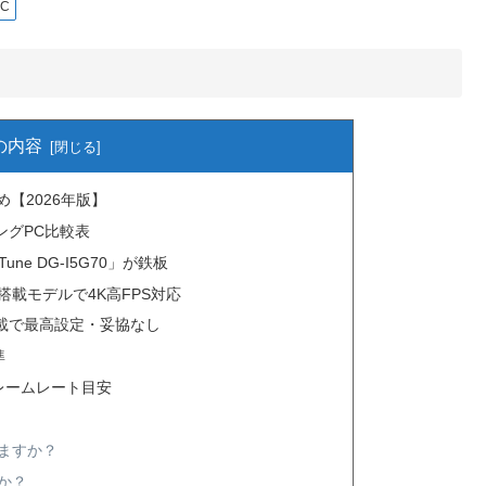
C
の内容
【2026年版】
ミングPC比較表
une DG-I5G70」が鉄板
per搭載モデルで4K高FPS対応
er搭載で最高設定・妥協なし
準
レームレート目安
きますか？
か？