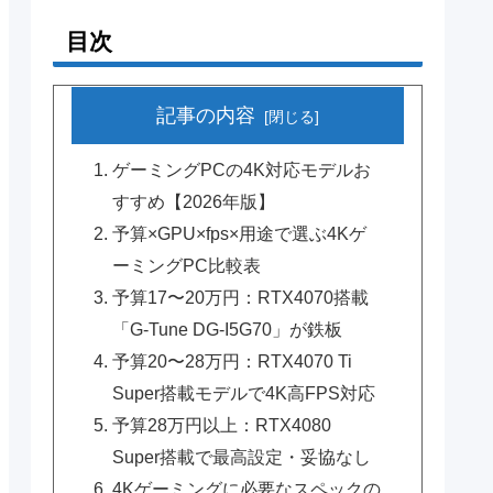
目次
記事の内容
ゲーミングPCの4K対応モデルお
すすめ【2026年版】
予算×GPU×fps×用途で選ぶ4Kゲ
ーミングPC比較表
予算17〜20万円：RTX4070搭載
「G-Tune DG-I5G70」が鉄板
予算20〜28万円：RTX4070 Ti
Super搭載モデルで4K高FPS対応
予算28万円以上：RTX4080
Super搭載で最高設定・妥協なし
4Kゲーミングに必要なスペックの