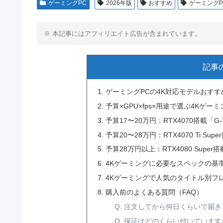
ゲーミングPC
2026年版
おすすめ
ゲーミングP
※ 本記事にはアフィリエイト広告が含まれています。
記事
ゲーミングPCの4K対応モデルおすすめ
予算×GPU×fps×用途で選ぶ4Kゲー
予算17〜20万円：RTX4070搭載「G-T
予算20〜28万円：RTX4070 Ti Su
予算28万円以上：RTX4080 Sup
4Kゲーミングに必要なスペックの基
4Kゲーミングで人気のタイトル別フ
購入前のよくある質問（FAQ）
Q. 注文してから何日くらいで届
Q. 保証はどのくらい付いています