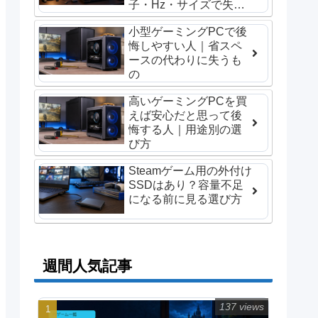
子・Hz・サイズで失敗
しない選び方
小型ゲーミングPCで後
悔しやすい人｜省スペ
ースの代わりに失うも
の
高いゲーミングPCを買
えば安心だと思って後
悔する人｜用途別の選
び方
Steamゲーム用の外付け
SSDはあり？容量不足
になる前に見る選び方
週間人気記事
137 views