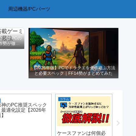
周辺機器/PCパーツ
ーミングPCの
作勢が徹底
【2026年版】PCでドラクエを全作遊ぶ方法
と必要スペック｜FF14勢がまとめてみた
コラム
PCゲーム
ゲーミングPC
原神のPC推奨スペック
と最適化設定【2026年
版】
ケースファンは何個必
Stea