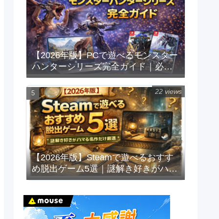
【2026年版】PCで遊べるモンスター
ハンターシリーズ完全ガイド｜必要
スペックと快適に遊ぶ条件も解説
22 views
【2026年版】Steamで遊べるおすす
め脱出ゲーム5選｜謎解き好きがハマ
る名作だけ厳選