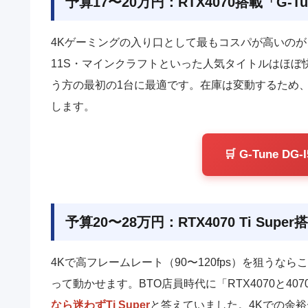
予算17〜20万円：RTX4070搭載「G-Tu
4Kゲーミングの入り口として最もコスパが高いのが
11S・マインクラフトといった人気タイトルはほぼ
う方の最初の1台に最適です。在庫は変動するため
します。
🛒 G-Tune 
予算20〜28万円：RTX4070 Ti Sup
4Kで高フレームレート（90〜120fps）を狙うなら
って動かせます。BTO店員時代に「RTX4070と40
なら迷わずTi Super
と答えていました。4Kでの余