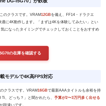
ne DG-I5G70」が鉄板
このクラスです。VRAM
12GB
を備え、FF14・ドラクエ
快適に4K動作します。「まずは4Kを体験してみたい」とい
、気になったタイミングでチェックしておくことをおすすめ
DG-I5G70の在庫を確認する
er搭載モデルで4K高FPS対応
このクラスです。VRAM
16GB
で最新AAAタイトルも余裕を持
70 Ti、どっち？」と聞かれたら、
予算が2〜3万円多く出せる
裕が段違いです。