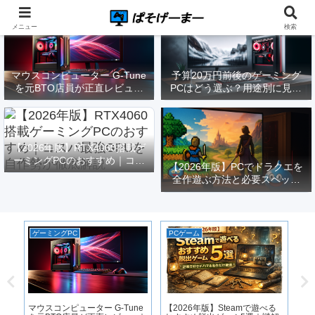
メニュー
検索
マウスコンピューター G-Tune
予算20万円前後のゲーミング
を元BTO店員が正直レビュー
PCはどう選ぶ？用途別に見る
｜実際どうなの？
構成と注意点【2026年版】
【2026年版】RTX4060搭載ゲ
ーミングPCのおすすめ｜コス
【2026年版】PCでドラクエを
パ最強GPUを自作勢が徹底解
全作遊ぶ方法と必要スペック
説
｜FF14勢がまとめてみた
ゲーミングPC
PCゲーム
ゲ
のゲ
ゲ
・失
RT
途
マウスコンピューター G-Tune
【2026年版】Steamで遊べる