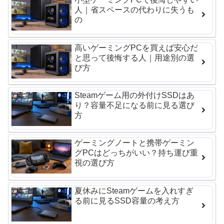
人｜省スペースの代わりに失うも
の
高いゲーミングPCを買えば安心だ
と思って後悔する人｜用途別の選
び方
Steamゲーム用の外付けSSDはあ
り？容量不足になる前に見る選び
方
ゲーミングノートと携帯ゲーミン
グPCはどっちがいい？持ち運び重
視の選び方
夏休みにSteamゲームを入れすぎ
る前に見るSSD容量の考え方