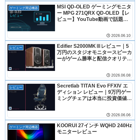
MSI QD-OLED ゲーミングモニタ
ゲーミング周辺機器
ー MPG 271QRX QD-OLED【レ
ビュー】YouTube動画で話題の
理由を徹底解説
2026.06.10
Edifier S2000MKⅢレビュー｜5
レビュー
万円のスタジオモニタースピーカ
ーがゲーム勝率と配信クオリティ
を激変させた理由
2026.06.08
Secretlab TITAN Evo FFXIV エ
レビュー
ディション レビュー｜9万円ゲー
ミングチェアは本当に投資価値が
ある？
2026.06.06
KOORUI 27インチ WQHD 240Hz
ゲーミング周辺機器
モニターレビュー