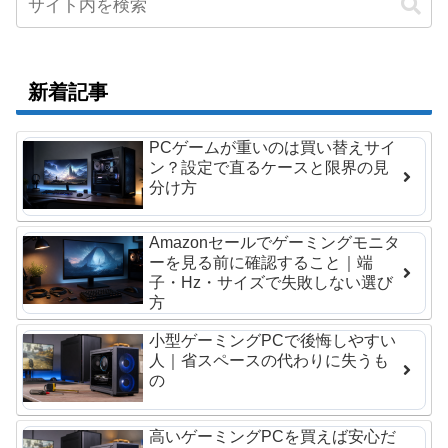
新着記事
PCゲームが重いのは買い替えサイ
ン？設定で直るケースと限界の見
分け方
Amazonセールでゲーミングモニタ
ーを見る前に確認すること｜端
子・Hz・サイズで失敗しない選び
方
小型ゲーミングPCで後悔しやすい
人｜省スペースの代わりに失うも
の
高いゲーミングPCを買えば安心だ