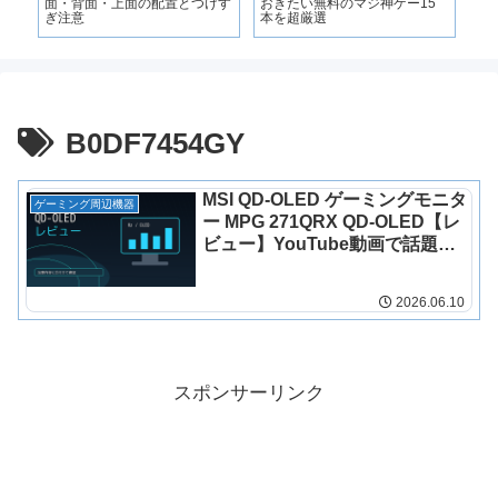
面・背面・上面の配置とつけす
おきたい無料のマジ神ゲー15
ゲ
ぎ注意
本を超厳選
ャ
B0DF7454GY
MSI QD-OLED ゲーミングモニタ
ゲーミング周辺機器
ー MPG 271QRX QD-OLED【レ
ビュー】YouTube動画で話題の
理由を徹底解説
2026.06.10
スポンサーリンク