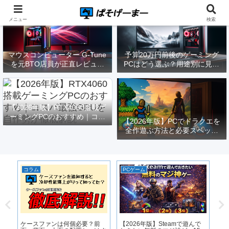
メニュー
検索
マウスコンピューター G-Tune
予算20万円前後のゲーミング
を元BTO店員が正直レビュー
PCはどう選ぶ？用途別に見る
｜実際どうなの？
構成と注意点【2026年版】
【2026年版】RTX4060搭載ゲ
ーミングPCのおすすめ｜コス
【2026年版】PCでドラクエを
パ最強GPUを自作勢が徹底解
全作遊ぶ方法と必要スペック
説
｜FF14勢がまとめてみた
コラム
PCゲーム
P
適
ケースファンは何個必要？前
【2026年版】Steamで遊んで
低