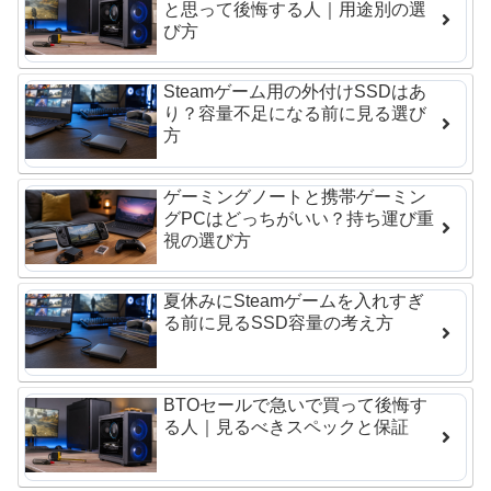
と思って後悔する人｜用途別の選
び方
Steamゲーム用の外付けSSDはあ
り？容量不足になる前に見る選び
方
ゲーミングノートと携帯ゲーミン
グPCはどっちがいい？持ち運び重
視の選び方
夏休みにSteamゲームを入れすぎ
る前に見るSSD容量の考え方
BTOセールで急いで買って後悔す
る人｜見るべきスペックと保証