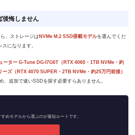
ば後悔しません
なら、ストレージは
NVMe M.2 SSD搭載モデル
を選んでくだ
トレスになります。
ー G-Tune DG-I7G6T（RTX 4060・1TB NVMe・約
ズ（RTX 4070 SUPER・2TB NVMe・約25万円前後）
ため、追加で速いSSDを探す必要すらありません。
おすすめモデルから選ぶのが最短ルートです。