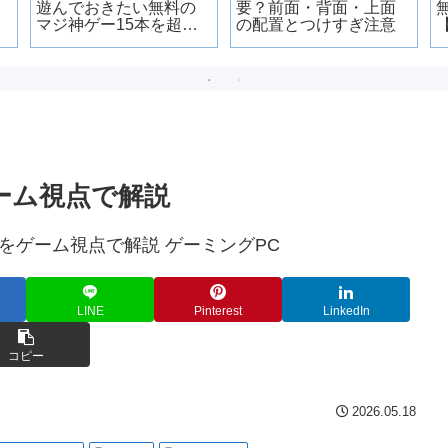
遊んでおきたい無料の
要？前面・背面・上面
マジ神ゲー15本を超厳
の配置とつけすぎ注意
選
ゲーム視点で解説
LINE
Pinterest
LinkedIn
コピー
2026.05.18