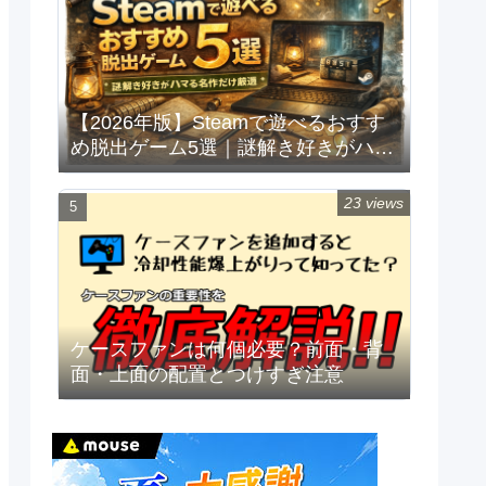
【2026年版】Steamで遊べるおすす
め脱出ゲーム5選｜謎解き好きがハマ
る名作だけ厳選
23 views
ケースファンは何個必要？前面・背
面・上面の配置とつけすぎ注意