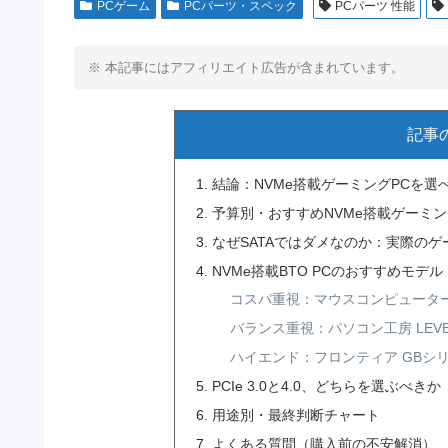
PCゲーム
PCパーツ・スペック
PCパーツ 性能
※ 本記事にはアフィリエイト広告が含まれています。
記事
結論：NVMe搭載ゲーミングPCを選
予算別・おすすめNVMe搭載ゲーミン
なぜSATAではダメなのか：実際の
NVMe搭載BTO PCのおすすめモデ
コスパ重視：マウスコンピューター G-T
バランス重視：パソコン工房 LEVEL∞
ハイエンド：フロンティア GBシリーズ
PCIe 3.0と4.0、どちらを選ぶべきか
用途別・最終判断チャート
よくある質問（購入前の不安解消）