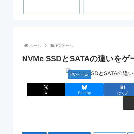
？
ass・
比較
ホーム
PCゲーム
NVMe SSDとSATAの違いを
PCゲーム
X
Bluesky
はてブ