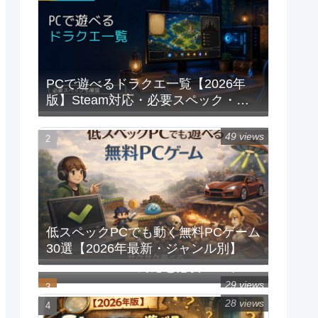
PCで遊べるドラクエ一覧【2026年
版】Steam対応・必要スペック・重
い時の対処法
49 views
低スペックPCでも動く無料PCゲーム
30選【2026年最新・ジャンル別】
PCで遊べるFFシリーズ一覧｜
Steam/Windows対応と必要スペック
【2026年版】
29 views
28 views