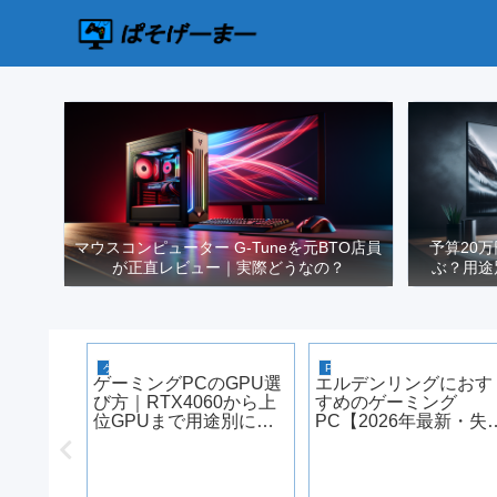
マウスコンピューター G-Tuneを元BTO店員
予算20
が正直レビュー｜実際どうなの？
ぶ？用途
ゲーミングPC選び
PCゲーム
ゲーミングPCのGPU選
エルデンリングにおす
び方｜RTX4060から上
すめのゲーミング
位GPUまで用途別に整
PC【2026年最新・失
理【2026年版】
しない選び方】
Cゲーム