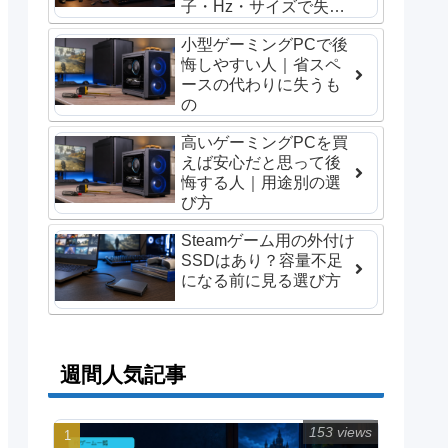
子・Hz・サイズで失敗
しない選び方
小型ゲーミングPCで後
悔しやすい人｜省スペ
ースの代わりに失うも
の
高いゲーミングPCを買
えば安心だと思って後
悔する人｜用途別の選
び方
Steamゲーム用の外付け
SSDはあり？容量不足
になる前に見る選び方
週間人気記事
153 views