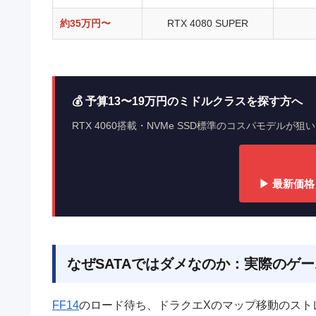
約35万円〜
RTX 4080 SUPER
💰 予算13〜19万円のミドルクラスを探す方へ
RTX 4060搭載・NVMe SSD標準のコスパモデ
▶ 最新価
なぜSATAではダメなのか：実際のゲ
FF14
のロード待ち、ドラクエXのマップ移動のスト