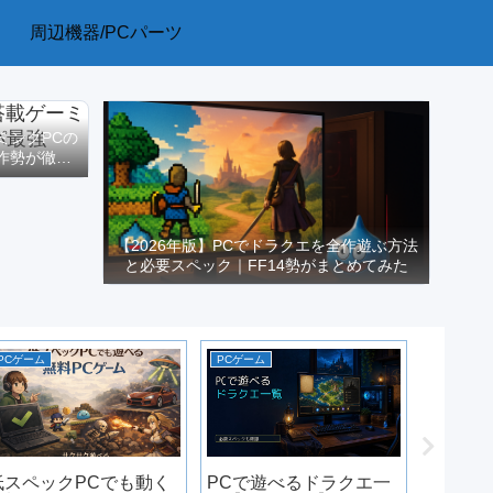
周辺機器/PCパーツ
ーミングPCの
作勢が徹底
【2026年版】PCでドラクエを全作遊ぶ方法
と必要スペック｜FF14勢がまとめてみた
PCゲーム
PCゲーム
ゲーミング
原神の
と最適化
版】
低スペックPCでも動く
PCで遊べるドラクエ一