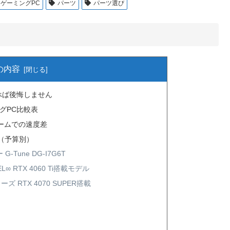
ゲーミングPC
パーツ
パーツ選び
の内容
べば後悔しません
グPC比較表
ゲームでの速度差
ル（予算別）
une DG-I7G6T
 RTX 4060 Ti搭載モデル
 RTX 4070 SUPER搭載