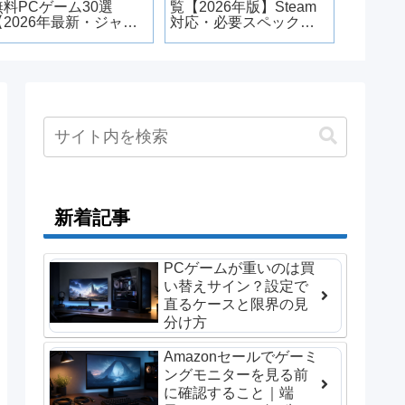
無料PCゲーム30選
覧【2026年版】Steam
【2026年最新・ジャン
対応・必要スペック・
ル別】
重い時の対処法
新着記事
PCゲームが重いのは買
い替えサイン？設定で
直るケースと限界の見
分け方
Amazonセールでゲーミ
ングモニターを見る前
に確認すること｜端