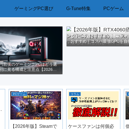
ゲーミングPC選び
G-Tune特集
PCゲーム
【2026年版】RTX4060搭載ゲ
おすすめ｜コスパ最強GPUを自
解説
万円前後のゲーミングPCはどう選
別に見る構成と注意点【2026年
版】
PCゲーム
コラム
敗
【2026年版】Steamで
ケースファンは何個必