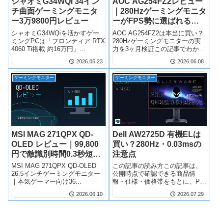
シャオミG34WQi 34イン
AOC AG254FZ2レビュー
チ曲面ゲーミングモニタ
｜280Hzゲーミングモニタ
ー3万9800円レビュー
ーがFPS勢に選ばれる理
由を実機検証
シャオミG34WQiを活かすゲー
AOC AG254FZ2は本当に買い？
ミングPCは「フロンティア RTX
280Hzゲーミングモニターの実
4060 Ti搭載 約16万円」...
力を3ヶ月検証この記事でわか
る...
2026.05.23
2026.06.08
ゲーミングモニター
ゲーミングモニター
MSI MAG 271QPX QD-
Dell AW2725D 有機ELは
OLED レビュー｜99,800
買い？280Hz・0.03msの
円で敵識別時間0.3秒短縮
注意点
の完全黒表現【360Hz・
MSI MAG 271QPX QD-OLED
この記事の読み方この記事は、
0.03ms】
26.5インチゲーミングモニター
公開時点で確認できる商品情
｜本気ゲーマー向け36...
報・仕様・価格帯をもとに、PC
ゲーム用途で見る...
2026.06.10
2026.07.29