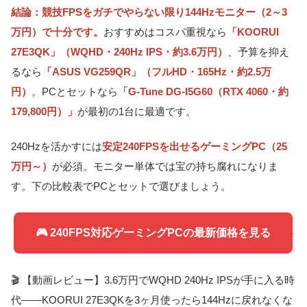
結論：競技FPSをガチでやらない限り144Hzモニター（2～3
万円）で十分です。
おすすめはコスパ重視なら
「KOORUI
27E3QK」（WQHD・240Hz IPS・約3.6万円）
、予算を抑え
るなら
「ASUS VG259QR」（フルHD・165Hz・約2.5万
円）
。PCとセットなら
「G-Tune DG-I5G60（RTX 4060・約
179,800円）」
が最初の1台に最適です。
240Hzを活かすには
安定240FPSを出せるゲーミングPC（25
万円～）
が必須。モニター単体では宝の持ち腐れになりま
す。下の比較表でPCとセットで選びましょう。
🎮 240FPS対応ゲーミングPCの最新価格を見る
🎬 【動画レビュー】3.6万円でWQHD 240Hz IPSが手に入る時
代――KOORUI 27E3QKを3ヶ月使ったら144Hzに戻れなくな