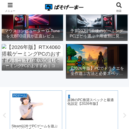
メニュー
検索
マウスコンピューター G-Tune
予算20万円前後のゲーミング
を元BTO店員が正直レビュー
PCはどう選ぶ？用途別に見る
｜実際どうなの？
構成と注意点【2026年版】
【2026年版】RTX4060搭載ゲ
ーミングPCのおすすめ｜コス
【2026年版】PCでドラクエを
パ最強GPUを自作勢が徹底解
全作遊ぶ方法と必要スペック
説
｜FF14勢がまとめてみた
PCゲーム
コ
ゲーミングPC
原神のPC推奨スペックと最適
化設定【2026年版】
Steam以外でPCゲームを遊ぶ
ケ