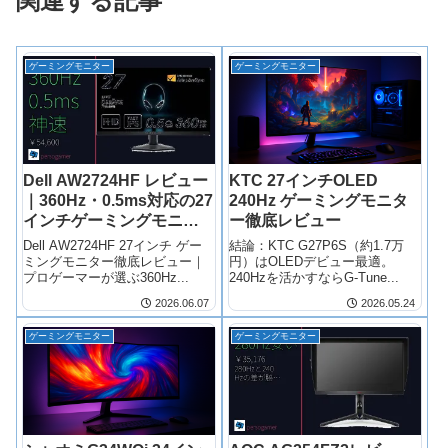
関連する記事
ゲーミングモニター
ゲーミングモニター
Dell AW2724HF レビュー
KTC 27インチOLED
｜360Hz・0.5ms対応の27
240Hz ゲーミングモニタ
インチゲーミングモニタ
ー徹底レビュー
ーが5万4千円の理由
Dell AW2724HF 27インチ ゲー
結論：KTC G27P6S（約1.7万
ミングモニター徹底レビュー｜
円）はOLEDデビュー最適。
プロゲーマーが選ぶ360Hz...
240Hzを活かすならG-Tune...
2026.06.07
2026.05.24
ゲーミングモニター
ゲーミングモニター