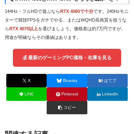
144Hz・フルHDで遊ぶなら
RTX 4060で十分
です。240Hzモニ
ターで競技FPSをガチでやる、またはWQHD高画質を狙うな
ら
RTX 4070以上
を選びましょう。価格差は約7万円ですが、
用途が明確ならその価値はあります。
💰 最新のゲーミングPC価格・在庫を見る
X
Bluesky
はてブ
LINE
Pinterest
LinkedIn
コピー