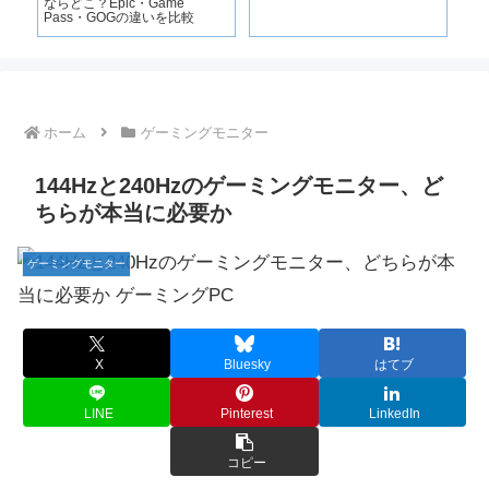
必
ならどこ？Epic・Game
面
法
Pass・GOGの違いを比較
ぎ
ホーム
ゲーミングモニター
144Hzと240Hzのゲーミングモニター、ど
ちらが本当に必要か
ゲーミングモニター
X
Bluesky
はてブ
LINE
Pinterest
LinkedIn
コピー