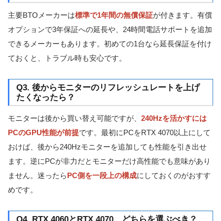
主要BTOメーカーは
標準で1年間の無償保証
が付きます。有償
オプションで3年保証への延長や、24時間電話サポートを追加
できるメーカーもあります。初めての1台なら延長保証を付け
ておくと、トラブル時も安心です。
Q3. 後からモニターのリフレッシュレートを上げ
たくなったら？
モニターは後から買い替え可能ですが、
240Hzを活かすには
PCのGPU性能が前提
です。最初にPCをRTX 4070以上にして
おけば、後から240Hzモニターを追加しても性能を引き出せ
ます。逆にPCが非力だとモニターだけ高性能でも意味があり
ません。迷ったら
PC側を一段上の構成
にしておくのがおすす
めです。
Q4. RTX 4060とRTX 4070、どちらを選ぶべき？