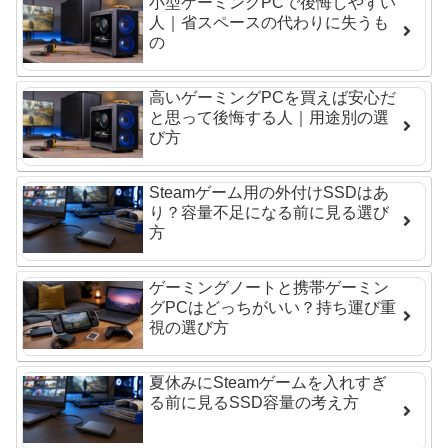
小型ゲーミングPCで後悔しやすい
人｜省スペースの代わりに失うも
の
高いゲーミングPCを買えば安心だ
と思って後悔する人｜用途別の選
び方
Steamゲーム用の外付けSSDはあ
り？容量不足になる前に見る選び
方
ゲーミングノートと携帯ゲーミン
グPCはどっちがいい？持ち運び重
視の選び方
夏休みにSteamゲームを入れすぎ
る前に見るSSD容量の考え方