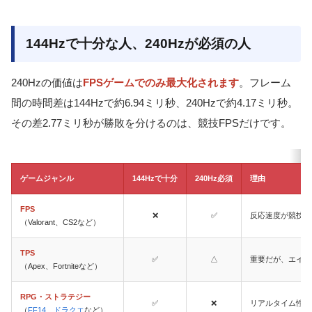
144Hzで十分な人、240Hzが必須の人
240Hzの価値は
FPSゲームでのみ最大化されます
。フレーム
間の時間差は144Hzで約6.94ミリ秒、240Hzで約4.17ミリ秒。
その差2.77ミリ秒が勝敗を分けるのは、競技FPSだけです。
ゲームジャンル
144Hzで十分
240Hz必須
理由
FPS
❌
✅
反応速度が競技レ
（Valorant、CS2など）
TPS
✅
△
重要だが、エイム
（Apex、Fortniteなど）
RPG・ストラテジー
✅
❌
リアルタイム性が
（
FF14
、
ドラクエ
など）