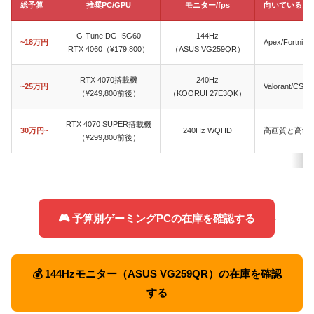
総予算
推奨PC/GPU
モニター/fps
向いている用
G-Tune DG-I5G60
144Hz
~18万円
Apex/Fort
RTX 4060（¥179,800）
（ASUS VG259QR）
RTX 4070搭載機
240Hz
~25万円
Valorant/
（¥249,800前後）
（KOORUI 27E3QK）
RTX 4070 SUPER搭載機
30万円~
240Hz WQHD
高画質と高fp
（¥299,800前後）
🎮 予算別ゲーミングPCの在庫を確認する
💰 144Hzモニター（ASUS VG259QR）の在庫を確認
する