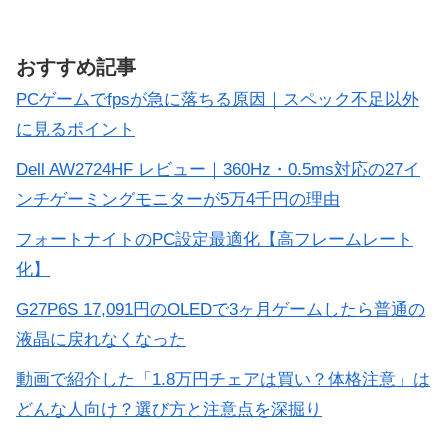
おすすめ記事
PCゲームでfpsが急に落ちる原因｜スペック不足以外
に見るポイント
Dell AW2724HF レビュー｜360Hz・0.5ms対応の27イ
ンチゲーミングモニターが5万4千円の理由
フォートナイトのPC設定最適化【高フレームレート
化】
G27P6S 17,091円のOLEDで3ヶ月ゲームしたら普通の
液晶に戻れなくなった
動画で紹介した「1.8万円チェアは買い？体格注意」は
どんな人向け？選び方と注意点を深掘り