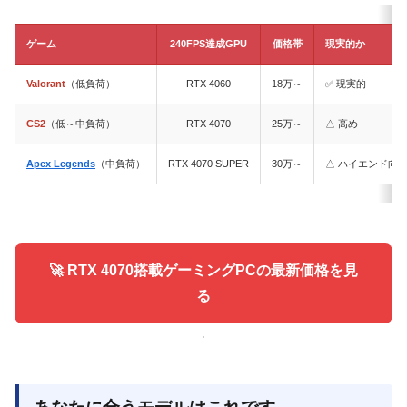
ゲーム
240FPS達成GPU
価格帯
現実的か
Valorant
（低負荷）
RTX 4060
18万～
✅ 現実的
CS2
（低～中負荷）
RTX 4070
25万～
△ 高め
Apex Legends
（中負荷）
RTX 4070 SUPER
30万～
△ ハイエンド向
🚀 RTX 4070搭載ゲーミングPCの最新価格を見
る