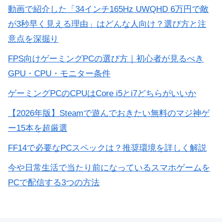
動画で紹介した「34インチ165Hz UWQHD 6万円で敵
が3秒早く見える理由」はどんな人向け？選び方と注
意点を深掘り
FPS向けゲーミングPCの選び方｜初心者が見るべき
GPU・CPU・モニター条件
ゲーミングPCのCPUはCore i5とi7どちらがいいか
【2026年版】Steamで遊んでおきたい無料のマジ神ゲ
ー15本を超厳選
FF14で必要なPCスペックは？推奨環境を詳しく解説
今や日常生活で当たり前になっているスマホゲームを
PCで配信する3つの方法