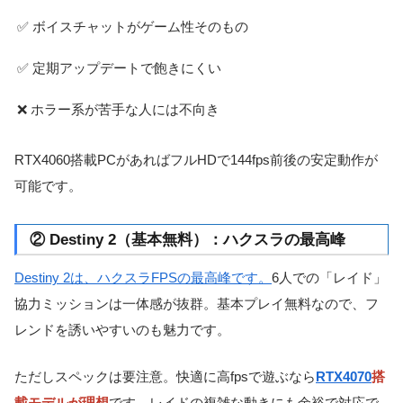
✅ ボイスチャットがゲーム性そのもの
✅ 定期アップデートで飽きにくい
❌ ホラー系が苦手な人には不向き
RTX4060搭載PCがあればフルHDで144fps前後の安定動作が
可能です。
② Destiny 2（基本無料）：ハクスラの最高峰
Destiny 2は、ハクスラFPSの最高峰です。
6人での「レイド」
協力ミッションは一体感が抜群。基本プレイ無料なので、フ
レンドを誘いやすいのも魅力です。
ただしスペックは要注意。快適に高fpsで遊ぶなら
RTX4070
搭
載モデルが理想
です。レイドの複雑な動きにも余裕で対応で