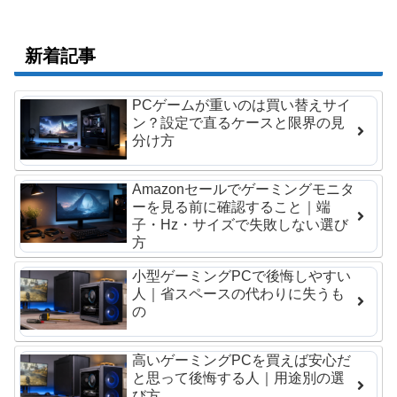
新着記事
PCゲームが重いのは買い替えサイ
ン？設定で直るケースと限界の見
分け方
Amazonセールでゲーミングモニタ
ーを見る前に確認すること｜端
子・Hz・サイズで失敗しない選び
方
小型ゲーミングPCで後悔しやすい
人｜省スペースの代わりに失うも
の
高いゲーミングPCを買えば安心だ
と思って後悔する人｜用途別の選
び方