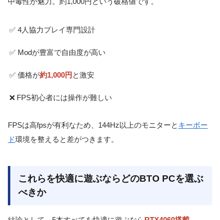
中毒性が魅力。約1,000円という破格値です。
✅ 4人協力プレイ専門設計
✅ Modが豊富で自由度が高い
✅ 価格が
約1,000円
と激安
❌ FPS初心者には操作が難しい
FPSは高fpsが有利なため、144Hz以上のモニターと
キーボー
ド
環境を整えると差がつきます。
これらを快適に遊ぶならどのBTO PCを選ぶ
べきか
結論として、5本すべてを快適に遊ぶなら
RTX4060搭載