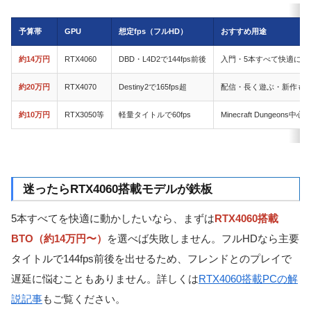
予算帯
GPU
想定fps（フルHD）
おすすめ用途
約14万円
RTX4060
DBD・L4D2で144fps前後
入門・5本すべて快適に遊
約20万円
RTX4070
Destiny2で165fps超
配信・長く遊ぶ・新作も
約10万円
RTX3050等
軽量タイトルで60fps
Minecraft Dungeons
迷ったらRTX4060搭載モデルが鉄板
5本すべてを快適に動かしたいなら、まずは
RTX4060搭載
BTO（約14万円〜）
を選べば失敗しません。フルHDなら主要
タイトルで144fps前後を出せるため、フレンドとのプレイで
遅延に悩むこともありません。詳しくは
RTX4060搭載PCの解
説記事
もご覧ください。