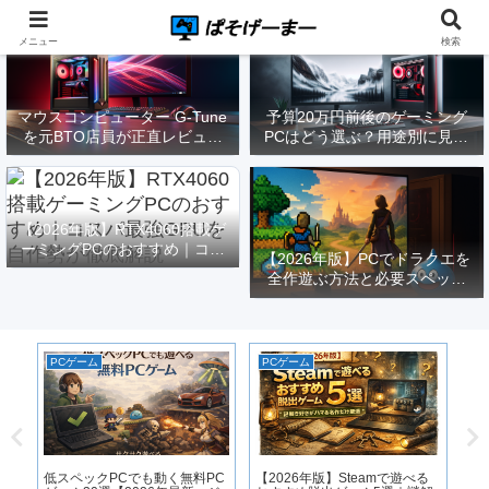
メニュー
検索
マウスコンピューター G-Tune
予算20万円前後のゲーミング
を元BTO店員が正直レビュー
PCはどう選ぶ？用途別に見る
｜実際どうなの？
構成と注意点【2026年版】
【2026年版】RTX4060搭載ゲ
ーミングPCのおすすめ｜コス
【2026年版】PCでドラクエを
パ最強GPUを自作勢が徹底解
全作遊ぶ方法と必要スペック
説
｜FF14勢がまとめてみた
PCゲーム
PCゲーム
P
P
St
ペ
ぶ
低スペックPCでも動く無料PC
【2026年版】Steamで遊べる