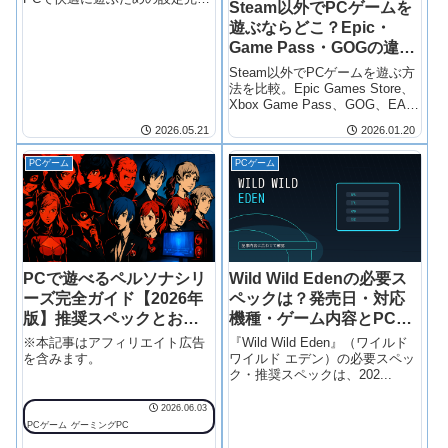
Steam以外でPCゲームを
ガイド あなたのPCでFF14をプ
遊ぶならどこ？Epic・
レイしていて、「フレームレー
トが落ちる」「急に重くなる」
Game Pass・GOGの違い
「スキル回し中にカクつく」と
を比較
Steam以外でPCゲームを遊ぶ方
いう経験はありませんか？ 正
法を比較。Epic Games Store、
直…
Xbox Game Pass、GOG、EA
app、Ubisoft Connectの違いと
2026.05.21
2026.01.20
向いている人がわかります。
PCゲーム
PCゲーム
PCで遊べるペルソナシリ
Wild Wild Edenの必要ス
ーズ完全ガイド【2026年
ペックは？発売日・対応
版】推奨スペックとおす
機種・ゲーム内容とPC構
すめPC
成の目安
※本記事はアフィリエイト広告
『Wild Wild Eden』（ワイルド
を含みます。
ワイルド エデン）の必要スペッ
ク・推奨スペックは、202...
2026.06.03
PCゲーム
ゲーミングPC