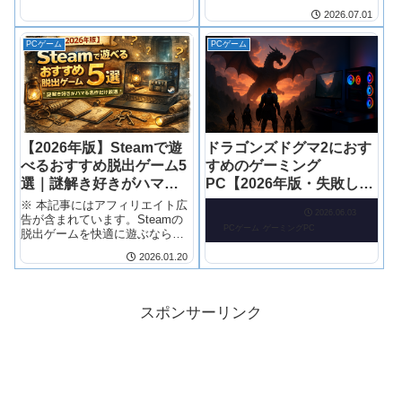
2026.07.01
PCゲーム
PCゲーム
【2026年版】Steamで遊
ドラゴンズドグマ2におす
べるおすすめ脱出ゲーム5
すめのゲーミング
選｜謎解き好きがハマる
PC【2026年版・失敗しな
名作だけ厳選
い選び方】
※ 本記事にはアフィリエイト広
2026.06.03
告が含まれています。Steamの
PCゲーム
ゲーミングPC
脱出ゲームを快適に遊ぶなら、
本命はG-...
2026.01.20
スポンサーリンク