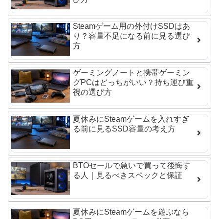
Steamゲーム用の外付けSSDはあ
り？容量不足になる前に見る選び
方
ゲーミングノートと携帯ゲーミン
グPCはどっちがいい？持ち運び重
視の選び方
夏休みにSteamゲームを入れすぎ
る前に見るSSD容量の考え方
BTOセールで急いで買って後悔す
る人｜見るべきスペックと保証
夏休みにSteamゲームを遊ぶなら