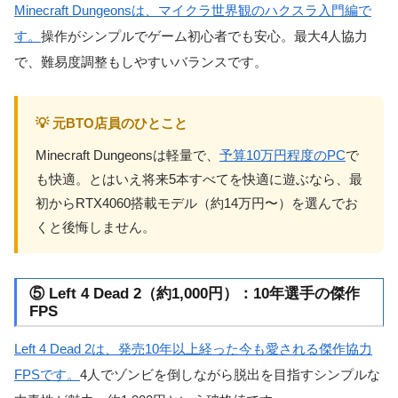
Minecraft Dungeonsは、マイクラ世界観のハクスラ入門編で
す。
操作がシンプルでゲーム初心者でも安心。最大4人協力
で、難易度調整もしやすいバランスです。
💡 元BTO店員のひとこと
Minecraft Dungeonsは軽量で、
予算10万円程度のPC
で
も快適。とはいえ将来5本すべてを快適に遊ぶなら、最
初からRTX4060搭載モデル（約14万円〜）を選んでお
くと後悔しません。
⑤ Left 4 Dead 2（約1,000円）：10年選手の傑作
FPS
Left 4 Dead 2は、発売10年以上経った今も愛される傑作協力
FPSです。
4人でゾンビを倒しながら脱出を目指すシンプルな