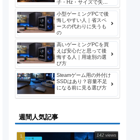
子・Hz・サイズで失敗
しない選び方
小型ゲーミングPCで後
悔しやすい人｜省スペ
ースの代わりに失うも
の
高いゲーミングPCを買
えば安心だと思って後
悔する人｜用途別の選
び方
Steamゲーム用の外付け
SSDはあり？容量不足
になる前に見る選び方
週間人気記事
142 views