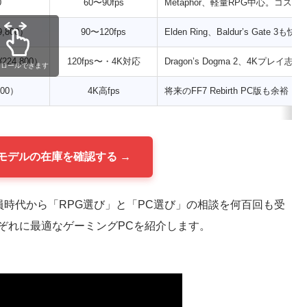
0
60〜90fps
Metaphor、軽量RPG中心。コスパ
9,800）
90〜120fps
Elden Ring、Baldur’s Gate 3も快適
224,800）
120fps〜・4K対応
Dragon’s Dogma 2、4Kプレイ志向
クロールできます
800）
4K高fps
将来のFF7 Rebirth PC版も余裕
Oモデルの在庫を確認する →
O店員時代から「RPG選び」と「PC選び」の相談を何百回も受
ぞれに最適なゲーミングPCを紹介します。