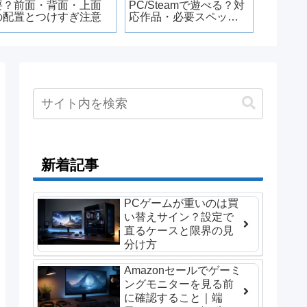
要？前面・背面・上面
PC/Steamで遊べる？対
覧【202
の配置とつけすぎ注意
応作品・必要スペッ
対応・
ク・KH4情報【2026年
重い時
版】
新着記事
PCゲームが重いのは買
い替えサイン？設定で
直るケースと限界の見
分け方
Amazonセールでゲーミ
ングモニターを見る前
に確認すること｜端