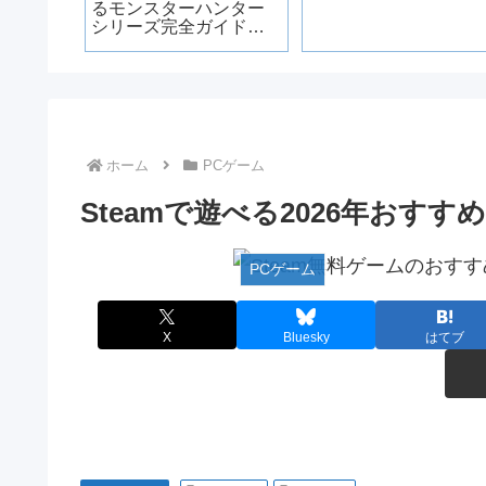
0選
るモンスターハンター
・ジャン
シリーズ完全ガイド｜
必要スペックと快適に
遊ぶ条件も解説
ホーム
PCゲーム
Steamで遊べる2026年おすす
PCゲーム
X
Bluesky
はてブ