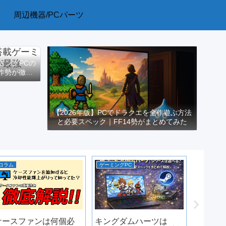
周辺機器/PCパーツ
ーミングPCの
作勢が徹底
【2026年版】PCでドラクエを全作遊ぶ方法
と必要スペック｜FF14勢がまとめてみた
コラム
ゲーミングPC
PCゲーム
ケースファンは何個必
キングダムハーツは
PCで