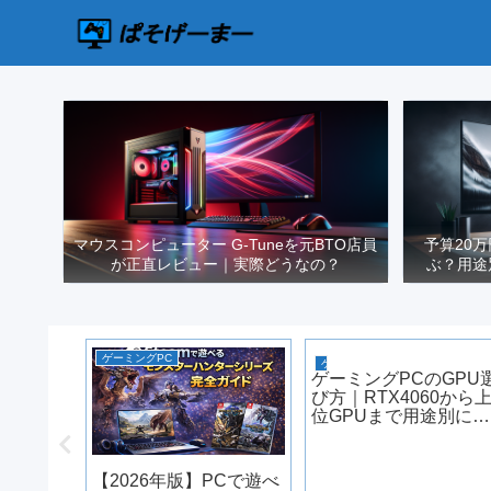
マウスコンピューター G-Tuneを元BTO店員
予算20
が正直レビュー｜実際どうなの？
ぶ？用途
ゲーミングPC
ゲーミングPC選び
ゲーミングPCのGPU
び方｜RTX4060から
位GPUまで用途別に整
理【2026年版】
でも動く
【2026年版】PCで遊べ