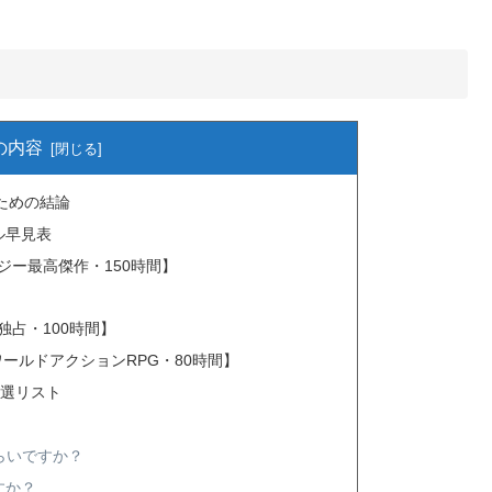
の内容
ぶための結論
ル早見表
ァンタジー最高傑作・150時間】
【PS5独占・100時間】
ープンワールドアクションRPG・80時間】
厳選リスト
）
くらいですか？
すか？