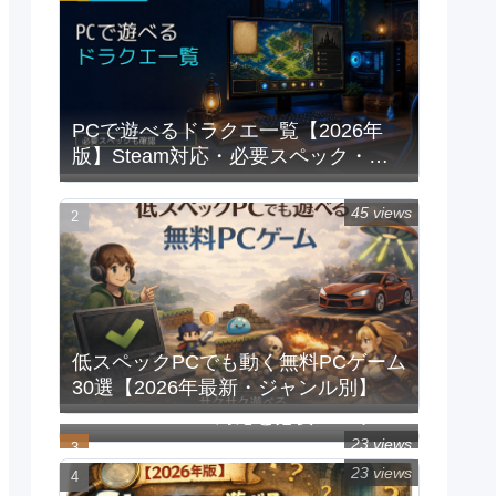
PCで遊べるドラクエ一覧【2026年
版】Steam対応・必要スペック・重
い時の対処法
45 views
低スペックPCでも動く無料PCゲーム
30選【2026年最新・ジャンル別】
PCで遊べるFFシリーズ一覧｜
Steam/Windows対応と必要スペック
【2026年版】
23 views
23 views