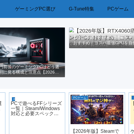
ゲーミングPC選び
G-Tune特集
PCゲーム
【2026年版】RTX4060搭載ゲ
おすすめ｜コスパ最強GPUを自
解説
万円前後のゲーミングPCはどう選
別に見る構成と注意点【2026年
版】
PCゲーム
PCゲーム
選
PCで遊べるFFシリーズ
上
一覧｜Steam/Windows
対応と必要スペック
【2026年版】
【2026年版】Steamで