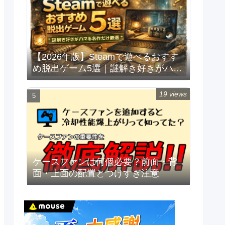
【2026年版】Steamで遊べるおすす
め脱出ゲーム5選｜謎解き好きがハマ
る名作だけ厳選
19 views
ケースファンは何個必要？前面・背
面・上面の配置とつけすぎ注意