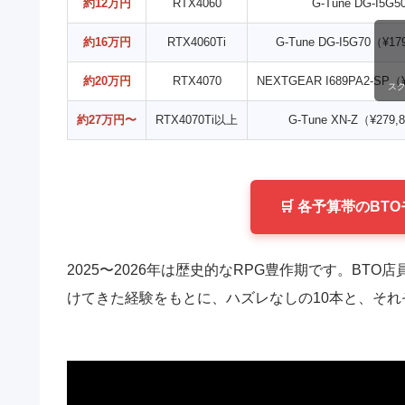
約12万円
RTX4060
G-Tune DG-I5G5
約16万円
RTX4060Ti
G-Tune DG-I5G70（¥17
約20万円
RTX4070
NEXTGEAR I689PA2-SP（¥
ス
約27万円〜
RTX4070Ti以上
G-Tune XN-Z（¥279,
🛒 各予算帯のBT
2025〜2026年は歴史的なRPG豊作期です。BT
けてきた経験をもとに、ハズレなしの10本と、それ