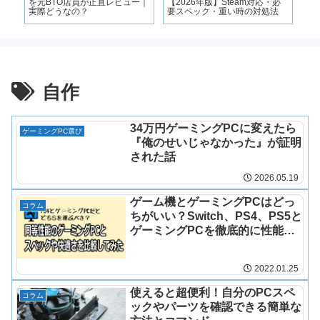
を元BTO店員が正直レビュー｜
【2026年版】Steam対応・必
ス
実際どうなの？
要スペック・重い時の対処法
イ
ぶ
自作
34万円ゲーミングPCに変えたら
ゲーミングPC選び
『俺のせいじゃなかった』が証明
された話
2026.05.19
ゲーム機とゲーミングPCはどっ
コラム
ちがいい？Switch、PS4、PS5と
ゲーミングPCを徹底的に性能比
較
2022.01.25
使えると超便利！自分のPCスペ
コラム
ックやパーツを確認できる簡単な