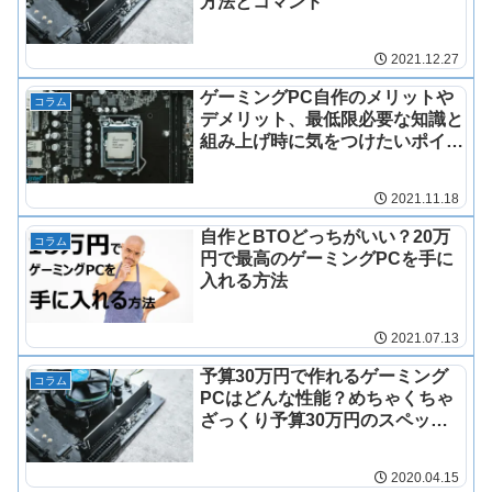
方法とコマンド
2021.12.27
ゲーミングPC自作のメリットや
コラム
デメリット、最低限必要な知識と
組み上げ時に気をつけたいポイン
ト
2021.11.18
自作とBTOどっちがいい？20万
コラム
円で最高のゲーミングPCを手に
入れる方法
2021.07.13
予算30万円で作れるゲーミング
コラム
PCはどんな性能？めちゃくちゃ
ざっくり予算30万円のスペック
を紹介
2020.04.15