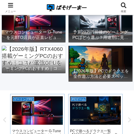
メニュー
検索
マウスコンピューター G-Tune
予算20万円前後のゲーミング
を元BTO店員が正直レビュー
PCはどう選ぶ？用途別に見る
｜実際どうなの？
構成と注意点【2026年版】
【2026年版】RTX4060搭載ゲ
ーミングPCのおすすめ｜コス
【2026年版】PCでドラクエを
パ最強GPUを自作勢が徹底解
全作遊ぶ方法と必要スペック
説
｜FF14勢がまとめてみた
ゲーミングPC
PCゲーム
ゲ
｜
用
マウスコンピューター G-Tune
PCで遊べるドラクエ一覧
【