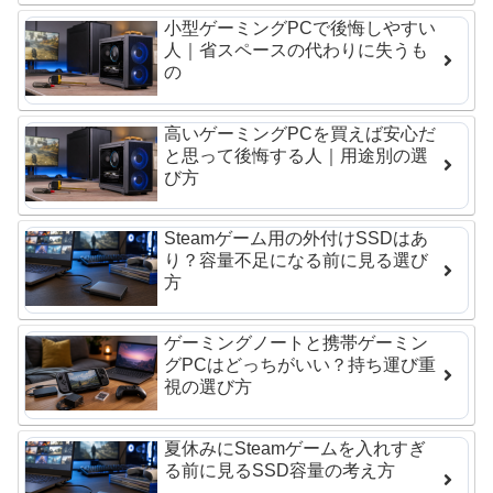
小型ゲーミングPCで後悔しやすい
人｜省スペースの代わりに失うも
の
高いゲーミングPCを買えば安心だ
と思って後悔する人｜用途別の選
び方
Steamゲーム用の外付けSSDはあ
り？容量不足になる前に見る選び
方
ゲーミングノートと携帯ゲーミン
グPCはどっちがいい？持ち運び重
視の選び方
夏休みにSteamゲームを入れすぎ
る前に見るSSD容量の考え方