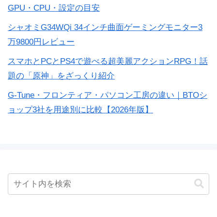
GPU・CPU・設定の目安
シャオミG34WQi 34インチ曲面ゲーミングモニター3
万9800円レビュー
スマホとPCとPS4で遊べる超美麗アクションRPG！話
題の「原神」をざっくり紹介
G-Tune・フロンティア・パソコン工房の違い｜BTOシ
ョップ3社を用途別に比較【2026年版】