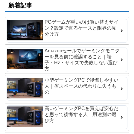
新着記事
PCゲームが重いのは買い替えサイ
ン？設定で直るケースと限界の見
分け方
Amazonセールでゲーミングモニタ
ーを見る前に確認すること｜端
子・Hz・サイズで失敗しない選び
方
小型ゲーミングPCで後悔しやすい
人｜省スペースの代わりに失うも
の
高いゲーミングPCを買えば安心だ
と思って後悔する人｜用途別の選
び方