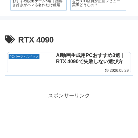
必
おすすめ脱出ゲーム5選｜謎解
を元BTO店員が正直レビュー｜
ス
法
き好きがハマる名作だけ厳選
実際どうなの？
イ
ぶ
RTX 4090
AI動画生成用PCおすすめ3選｜
PCパーツ・スペック
RTX 4090で失敗しない選び方
2026.05.29
スポンサーリンク