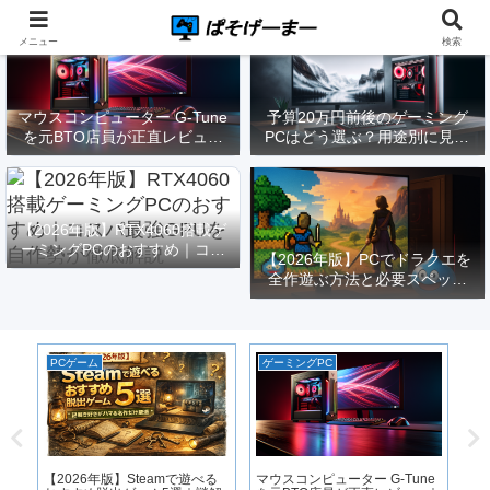
メニュー
検索
マウスコンピューター G-Tune
予算20万円前後のゲーミング
を元BTO店員が正直レビュー
PCはどう選ぶ？用途別に見る
｜実際どうなの？
構成と注意点【2026年版】
【2026年版】RTX4060搭載ゲ
ーミングPCのおすすめ｜コス
【2026年版】PCでドラクエを
パ最強GPUを自作勢が徹底解
全作遊ぶ方法と必要スペック
説
｜FF14勢がまとめてみた
PCゲーム
ゲーミングPC
ゲ
【2026年版】Steamで遊べる
マウスコンピューター G-Tune
【