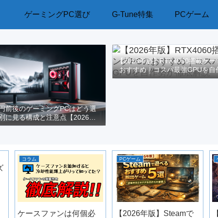
ゲーミングPC選び
G-Tune特集
PCゲーム
【2026年版】RTX4060搭載ゲ
おすすめ｜コスパ最強GPUを自
解説
万円前後のゲーミングPCはどう選
別に見る構成と注意点【2026年
版】
コラム
PCゲーム
ズ
s
ケースファンは何個必
【2026年版】Steamで