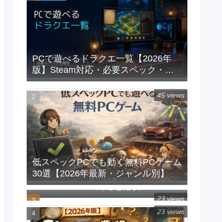
PCで遊べるドラクエ一覧【2026年
版】Steam対応・必要スペック・重
い時の対処法
45 views
低スペックPCでも動く無料PCゲーム
30選【2026年最新・ジャンル別】
PCで遊べるFFシリーズ一覧｜
Steam/Windows対応と必要スペック
【2026年版】
23 views
23 views