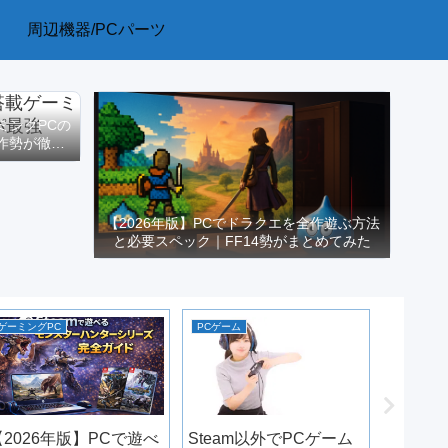
周辺機器/PCパーツ
ーミングPCの
作勢が徹底
【2026年版】PCでドラクエを全作遊ぶ方法
と必要スペック｜FF14勢がまとめてみた
ゲーミングPC
PCゲーム
PCゲーム
【2026年版】PCで遊べ
Steam以外でPCゲーム
低スペ