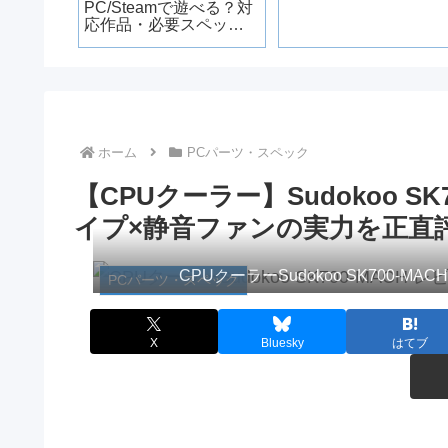
Steam
PC/Steamで遊べる？対
ック・
応作品・必要スペッ
ク・KH4情報【2026年
版】
ホーム
PCパーツ・スペック
【CPUクーラー】Sudokoo S
イプ×静音ファンの実力を正直
CPUクーラーSudokoo SK700
PCパーツ・スペック
X
Bluesky
はてブ