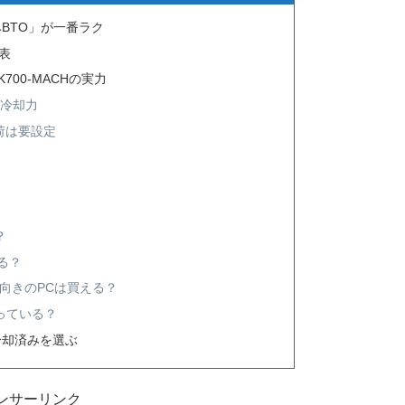
BTO」が一番ラク
較表
00-MACHの実力
る冷却力
荷は要設定
？
る？
業向きのPCは買える？
なっている？
冷却済みを選ぶ
ンサーリンク