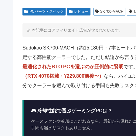
PCパーツ・スペック
レビュー
SK700-MACH
※ 本記事にはアフィリエイト広告が含まれています。
Sudokoo SK700-MACH（約15,180円・7本ヒー
定する高性能クーラーでした。ただし結論から言う
最適化されたBTO PCを選ぶのが圧倒的に賢明
です
（RTX 4070搭載・¥229,800前後〜）
なら、ハイエ
分でクーラーを選んで取り付ける手間も失敗リスク
🎮 冷却性能で選ぶゲーミングPCは？
ケースファンや冷却にこだわるなら、最初から優れたエ
手間も漏水リスクもありません。