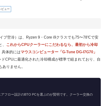
レビュー
トパイプ空冷）は、Ryzen 9・Core i9クラスでも75〜78℃で安
と、
これからCPUクーラーにこだわるなら、最初から冷却
。具体的には
マウスコンピューター「G-Tune DG-I7G70」
ンドCPUに最適化された冷却構成が標準で組まれており、自
もありません。
アフロー設計のBTO PCを選ぶのが賢明です。クーラー交換の