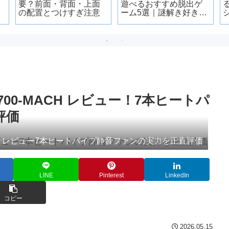
要？前面・背面・上面
遊べるおすすめ脱出ゲ
の配置とつけすぎ注意
ーム5選｜謎解き好きが
ハマる名作だけ厳選
K700-MACH レビュー！7本ヒートパ
評価
-MACH レビュー7本ヒートパイプ静音ファンの実力を正直評価
LINE
Pinterest
LinkedIn
コピー
2026.05.15