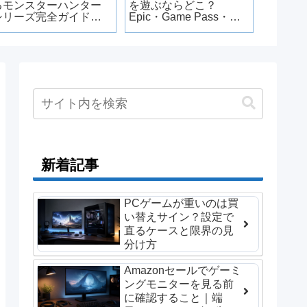
るモンスターハンター
を遊ぶならどこ？
無料PC
シリーズ完全ガイド｜
Epic・Game Pass・
【202
必要スペックと快適に
GOGの違いを比較
ル別】
遊ぶ条件も解説
新着記事
PCゲームが重いのは買
い替えサイン？設定で
直るケースと限界の見
分け方
Amazonセールでゲーミ
ングモニターを見る前
に確認すること｜端