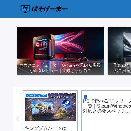
マウスコンピューター G-Tuneを元BTO店員
予算20
が正直レビュー｜実際どうなの？
ぶ？用途
ゲーミングPC
PCゲーム
PCで遊べるFFシリー
一覧｜Steam/Window
対応と必要スペック
【2026年版】
ラクエ一
キングダムハーツは