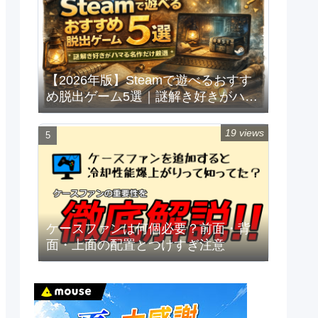
【2026年版】Steamで遊べるおすす
め脱出ゲーム5選｜謎解き好きがハマ
る名作だけ厳選
19 views
ケースファンは何個必要？前面・背
面・上面の配置とつけすぎ注意