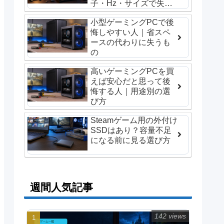
子・Hz・サイズで失敗
しない選び方
小型ゲーミングPCで後
悔しやすい人｜省スペ
ースの代わりに失うも
の
高いゲーミングPCを買
えば安心だと思って後
悔する人｜用途別の選
び方
Steamゲーム用の外付け
SSDはあり？容量不足
になる前に見る選び方
週間人気記事
142 views