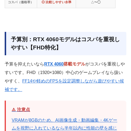
コスパ（価格帯）
◎ 比較しやすい水準
△〜◯
予算別：RTX 4060モデルはコスパを重視し
やすい【FHD特化】
予算を抑えたいなら
RTX 4060
搭載モデル
がコスパを重視しや
すいです。FHD（1920×1080）中心のゲームプレイなら扱い
やすく、
FF14や軽めのFPSを設定調整しながら遊びやすい候
補です。
⚠️ 注意点
VRAMが8GBのため、AI画像生成・動画編集・4Kゲー
ムを視野に入れているなら半年以内に性能の壁を感じ