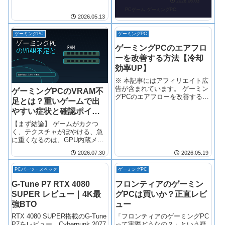
2026.06.03
PCゲーム
ゲーミングPC
2026.05.13
ゲーミングPC
ゲーミングPC
ゲーミングPCのエアフロ
ーを改善する方法【冷却
効率UP】
※ 本記事にはアフィリエイト広
告が含まれています。 ゲーミン
ゲーミングPCのVRAM不
グPCのエアフローを改善する方
足とは？重いゲームで出
法【冷却効率UP】 「CPUや
やすい症状と確認ポイン
GPUの温度が上がりやすい」
「夏場のゲーミングで急に性能
ト
【まず結論】 ゲームがカクつ
が落ちる」—こういった悩みを
く、テクスチャがぼやける、急
持つゲーマーは想像以上に多い
に重くなるのは、GPU内蔵メモ
です。
リ（VRAM）が不足しているこ
2026.07.30
2026.05.19
とが原因のひとつです。VRAM
不足の症状を判定し、テクスチ
PCパーツ・スペック
ゲーミングPC
ャ品質や解像度の設定で対応で
きるケースか、GPU選び直しが
G-Tune P7 RTX 4080
フロンティアのゲーミン
必要なの
SUPER レビュー｜4K最
グPCは買いか？正直レビ
強BTO
ュー
RTX 4080 SUPER搭載のG-Tune
「フロンティアのゲーミングPC
P7をレビュー。Cyberpunk 2077
って実際どうなの？」という疑