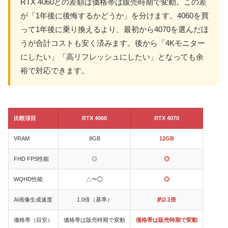
RTX 4060との差額は価格帯は販売時期で変動。この差
が「1年後に後悔するかどうか」を分けます。4060を買
って1年後に乗り換えるより、最初から4070を選んだほ
うが合計コストも安く済みます。後から「4Kモニター
にしたい」「高リフレッシュにしたい」となっても余
裕で対応できます。
比較項目
RTX 4060
RTX 4070
VRAM
8GB
12GB
FHD FPS性能
◎
◎
WQHD性能
△〜◯
◎
AI画像生成速度
1.0倍（基準）
約2.1倍
価格帯（目安）
価格帯は販売時期で変動
価格帯は販売時期で変動