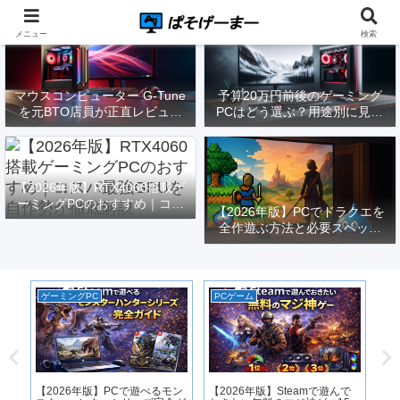
メニュー
検索
マウスコンピューター G-Tune
予算20万円前後のゲーミング
を元BTO店員が正直レビュー
PCはどう選ぶ？用途別に見る
｜実際どうなの？
構成と注意点【2026年版】
【2026年版】RTX4060搭載ゲ
ーミングPCのおすすめ｜コス
【2026年版】PCでドラクエを
パ最強GPUを自作勢が徹底解
全作遊ぶ方法と必要スペック
説
｜FF14勢がまとめてみた
ゲーミングPC
PCゲーム
ゲ
｜
用
【2026年版】PCで遊べるモン
【2026年版】Steamで遊んで
マウ