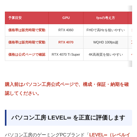
予算目安
GPU
fpsの考え方
価格帯は販売時期で変動
RTX 4060
FHDで高Hzを狙いやすい
コ
価格帯は販売時期で変動
RTX 4070
WQHD 100fps超
万
価格は公式ページで確認
RTX 4070 Ti Super
4K高画質を狙いやすい
ゲ
購入前はパソコン工房公式ページで、構成・保証・納期を確
認してください。
パソコン工房 LEVEL∞ を正直に評価します
パソコン工房のゲーミングPCブランド「
LEVEL∞（レベルイ