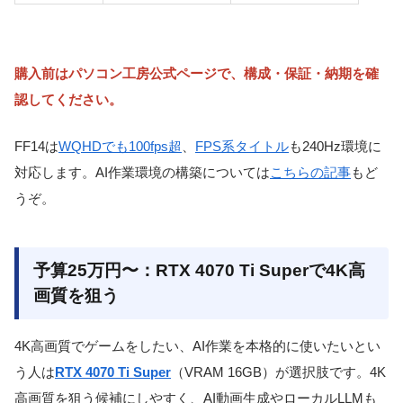
購入前はパソコン工房公式ページで、構成・保証・納期を確
認してください。
FF14は
WQHDでも100fps超
、
FPS系タイトル
も240Hz環境に
対応します。AI作業環境の構築については
こちらの記事
もど
うぞ。
予算25万円〜：RTX 4070 Ti Superで4K高
画質を狙う
4K高画質でゲームをしたい、AI作業を本格的に使いたいとい
う人は
RTX 4070 Ti Super
（VRAM 16GB）が選択肢です。4K
高画質を狙う候補にしやすく、AI動画生成やローカルLLMも