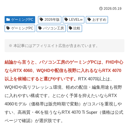
2026.05.19
ゲーミングPC
2026年版
LEVEL∞
おすすめ
ゲーミングPC
パソコン工房
比較
※ 本記事にはアフィリエイト広告が含まれています。
結論から言うと、パソコン工房のゲーミングPCは、FHD中心
ならRTX 4060、WQHDや配信も視野に入れるならRTX 4070
以上を候補にすると選びやすいです。
RTX 4070以上は、
WQHDや高リフレッシュ環境、軽めの配信・編集用途も視野
に入れやすい構成です。とにかく予算を抑えたいならRTX
4060モデル（価格帯は販売時期で変動）がコスパを重視しや
すい、高画質・4Kを狙うならRTX 4070 Ti Super（価格は公式
ページで確認）が選択肢です。