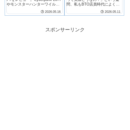
やモンスターハンターワイルズ
問、私もBTO店員時代によく聞
を4K最高画質でプレイしたい人
かれました。正直に言うと、フ
2026.05.16
2026.05.11
向けのハイエンドBTOデスクト
ロンティアは「知る人ぞ知る」
ップ。スペック・競合比較・向
ポジションのブランドで、マウ
き不向きを徹底解説。
スコンピューターやパソコン工
房ほど有名ではないものの、コ
スポンサーリンク
ストパフォー…