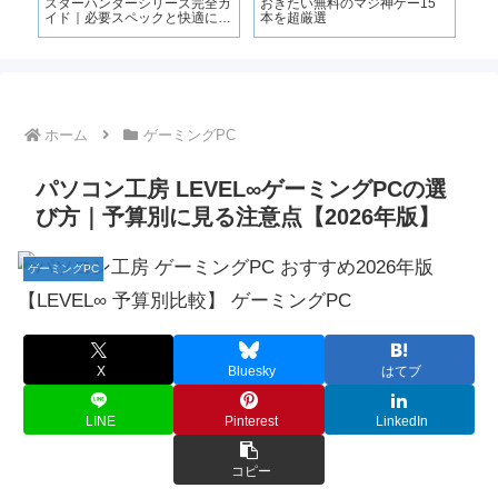
スターハンターシリーズ完全ガ
おきたい無料のマジ神ゲー15
を
イド｜必要スペックと快適に遊
本を超厳選
実
ぶ条件も解説
ホーム
ゲーミングPC
パソコン工房 LEVEL∞ゲーミングPCの選
び方｜予算別に見る注意点【2026年版】
ゲーミングPC
X
Bluesky
はてブ
LINE
Pinterest
LinkedIn
コピー