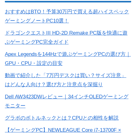
おすすめはBTO！予算30万円で買える超ハイスペック
ゲーミングノートPC10選！
ドラゴンクエストIII HD-2D Remake PC版を快適に遊
ぶゲーミングPC完全ガイド
Apex Legendsを144Hzで遊ぶゲーミングPCの選び方｜
GPU・CPU・設定の目安
動画で紹介した「7万円デスクは買い？サイズ注意」
はどんな人向け？選び方と注意点を深掘り
Dell AW3423DWレビュー｜34インチOLEDゲーミング
モニター
グラボのボトルネックとは？CPUとの相性を解説
【ゲーミングPC】NEWLEAGUE Core i7-13700F ×