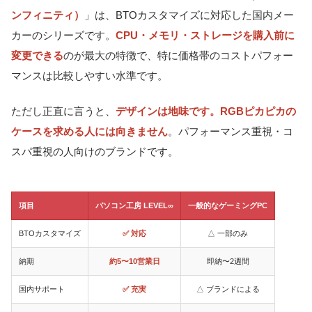
ンフィニティ）
」は、BTOカスタマイズに対応した国内メー
カーのシリーズです。
CPU・メモリ・ストレージを購入前に
変更できる
のが最大の特徴で、特に価格帯のコストパフォー
マンスは比較しやすい水準です。
ただし正直に言うと、
デザインは地味です。RGBピカピカの
ケースを求める人には向きません
。パフォーマンス重視・コ
スパ重視の人向けのブランドです。
項目
パソコン工房 LEVEL∞
一般的なゲーミングPC
BTOカスタマイズ
✅ 対応
△ 一部のみ
納期
約5〜10営業日
即納〜2週間
国内サポート
✅ 充実
△ ブランドによる