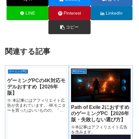
LINE
Pinterest
LinkedIn
コピー
関連する記事
ゲーミングPC
PCゲーム
ゲーミングPCの4K対応モ
デルおすすめ【2026年
版】
※ 本記事にはアフィリエイト広
告が含まれています。 4Kモニタ
Path of Exile 2におすすめ
ーを買ったはいいものの、「ゲ
のゲーミングPC【2026年
ームをいざ4Kで動かしてみたら
版・失敗しない選び方】
カクカクだった」という話、
BTO店員時代にお客さんから何
※本記事はアフィリエイト広告
度も聞いてきました。
を含みます。