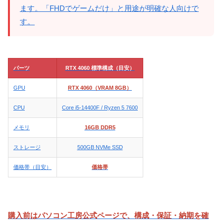
ます。「FHDでゲームだけ」と用途が明確な人向けで
す。
パーツ
RTX 4060 標準構成（目安）
GPU
RTX 4060（VRAM 8GB）
CPU
Core i5-14400F / Ryzen 5 7600
メモリ
16GB DDR5
ストレージ
500GB NVMe SSD
価格帯（目安）
価格帯
購入前はパソコン工房公式ページで、構成・保証・納期を確