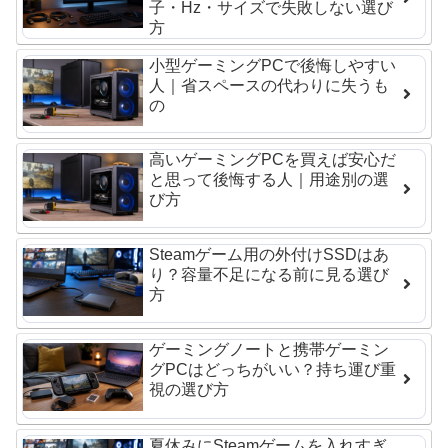
子・Hz・サイズで失敗しない選び
方
小型ゲーミングPCで後悔しやすい
人｜省スペースの代わりに失うも
の
高いゲーミングPCを買えば安心だ
と思って後悔する人｜用途別の選
び方
Steamゲーム用の外付けSSDはあ
り？容量不足になる前に見る選び
方
ゲーミングノートと携帯ゲーミン
グPCはどっちがいい？持ち運び重
視の選び方
夏休みにSteamゲームを入れすぎ