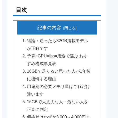
目次
記事の内容
結論：迷ったら32GB搭載モデル
が正解です
予算×GPU×fps×用途で選ぶ おす
すめ構成早見表
16GBで足りると思った人が1年後
に後悔する理由
用途別の必要メモリ量はこれだけ
違います
16GBで大丈夫な人・危ない人を
正直に判定
価格差はわずか3,000～4,000円ま