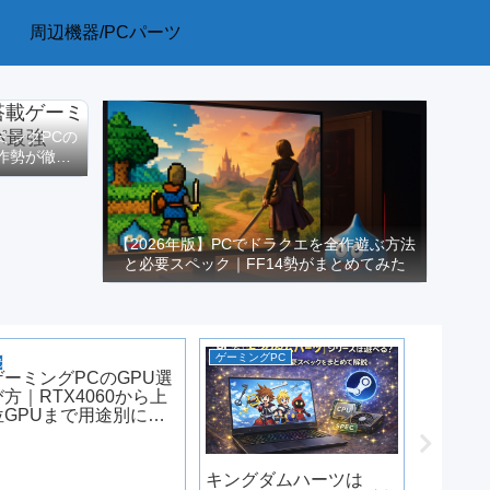
周辺機器/PCパーツ
ーミングPCの
作勢が徹底
【2026年版】PCでドラクエを全作遊ぶ方法
と必要スペック｜FF14勢がまとめてみた
ゲーミングPC
PCゲーム
ゲーミングPC選び
ゲーミングPCのGPU選
び方｜RTX4060から上
位GPUまで用途別に整
理【2026年版】
キングダムハーツは
Stea