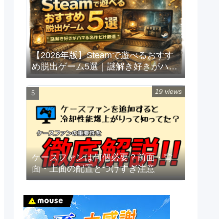
【2026年版】Steamで遊べるおすす
め脱出ゲーム5選｜謎解き好きがハマ
る名作だけ厳選
19 views
ケースファンは何個必要？前面・背
面・上面の配置とつけすぎ注意