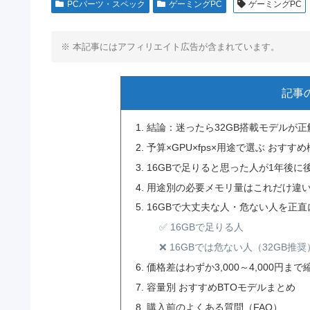
PCパーツ・スペック
ゲーミングPC
ゲーミングPC
※ 本記事にはアフィリエイト広告が含まれています。
記事
結論：迷ったら32GB搭載モデルが正
予算×GPU×fps×用途で選ぶ おすす
16GBで足りると思った人が1年後に
用途別の必要メモリ量はこれだけ違
16GBで大丈夫な人・危ない人を正直
✅ 16GBで足りる人
❌ 16GBでは危ない人（32GB推奨
価格差はわずか3,000～4,000円まで
容量別 おすすめBTOモデルまとめ
購入前のよくある質問（FAQ）