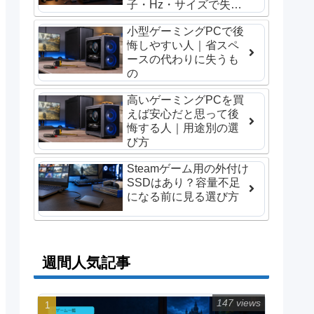
子・Hz・サイズで失敗
しない選び方
小型ゲーミングPCで後
悔しやすい人｜省スペ
ースの代わりに失うも
の
高いゲーミングPCを買
えば安心だと思って後
悔する人｜用途別の選
び方
Steamゲーム用の外付け
SSDはあり？容量不足
になる前に見る選び方
週間人気記事
147 views