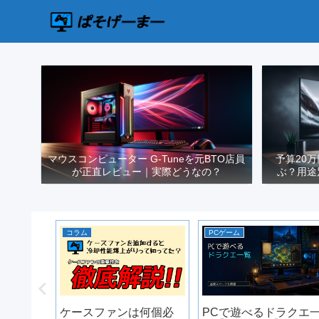
マウスコンピューター G-Tuneを元BTO店員
予算20
が正直レビュー｜実際どうなの？
ぶ？用途
コラム
PCゲーム
ーター
ケースファンは何個必
PCで遊べるドラクエ