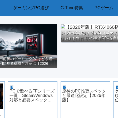
ゲーミングPC選び
G-Tune特集
PCゲーム
【2026年版】RTX4060搭載ゲ
おすすめ｜コスパ最強GPUを自
解説
万円前後のゲーミングPCはどう選
別に見る構成と注意点【2026年
版】
PCゲーム
ゲーミングPC
PCで遊べるFFシリーズ
原神のPC推奨スペック
一覧｜Steam/Windows
と最適化設定【2026年
対応と必要スペック
版】
【2026年版】
一