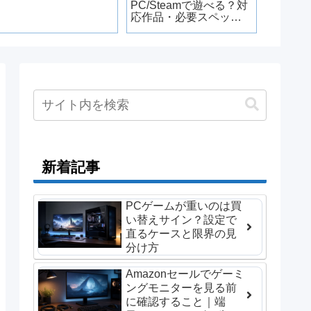
PC/Steamで遊べる？対
を遊ぶ
応作品・必要スペッ
Epic・G
ク・KH4情報【2026年
GOGの
版】
新着記事
PCゲームが重いのは買
い替えサイン？設定で
直るケースと限界の見
分け方
Amazonセールでゲーミ
ングモニターを見る前
に確認すること｜端