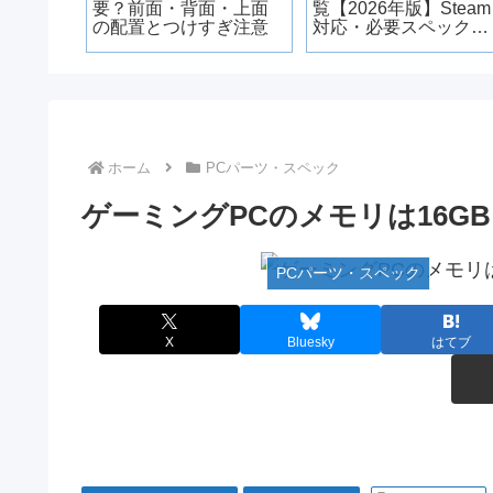
TO店員が
要？前面・背面・上面
覧【2026年版】Steam
実際ど
の配置とつけすぎ注意
対応・必要スペック・
重い時の対処法
ホーム
PCパーツ・スペック
ゲーミングPCのメモリは16G
PCパーツ・スペック
X
Bluesky
はてブ