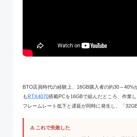
BTO店員時代の経験上、16GB購入者の約30～4
も
RTX4070
搭載PCを16GBで組んだところ、作業
フレームレート低下と遅延が同時に発生し、「32G
⚠️ これで失敗した