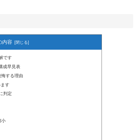
の内容
解です
め構成早見表
後悔する理由
います
に判定
）
縮小