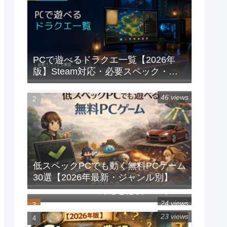
PCで遊べるドラクエ一覧【2026年
版】Steam対応・必要スペック・重
い時の対処法
46 views
低スペックPCでも動く無料PCゲーム
30選【2026年最新・ジャンル別】
PCで遊べるFFシリーズ一覧｜
Steam/Windows対応と必要スペック
【2026年版】
24 views
23 views