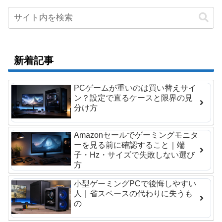
新着記事
PCゲームが重いのは買い替えサイ
ン？設定で直るケースと限界の見
分け方
Amazonセールでゲーミングモニタ
ーを見る前に確認すること｜端
子・Hz・サイズで失敗しない選び
方
小型ゲーミングPCで後悔しやすい
人｜省スペースの代わりに失うも
の