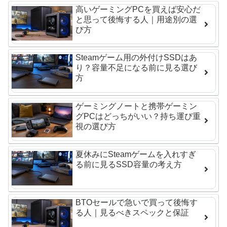
高いゲーミングPCを買えば安心だ
と思って後悔する人｜用途別の選
び方
Steamゲーム用の外付けSSDはあ
り？容量不足になる前に見る選び
方
ゲーミングノートと携帯ゲーミン
グPCはどっちがいい？持ち運び重
視の選び方
夏休みにSteamゲームを入れすぎ
る前に見るSSD容量の考え方
BTOセールで急いで買って後悔す
る人｜見るべきスペックと保証