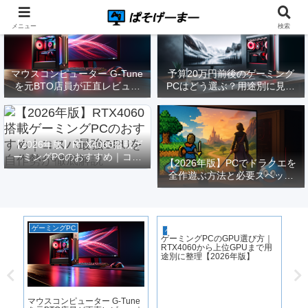
メニュー
検索
マウスコンピューター G-Tune
予算20万円前後のゲーミング
を元BTO店員が正直レビュー
PCはどう選ぶ？用途別に見る
｜実際どうなの？
構成と注意点【2026年版】
【2026年版】RTX4060搭載ゲ
ーミングPCのおすすめ｜コス
【2026年版】PCでドラクエを
パ最強GPUを自作勢が徹底解
全作遊ぶ方法と必要スペック
説
｜FF14勢がまとめてみた
ゲーミングPC
ゲ
ゲーミングPC選び
ゲーミングPCのGPU選び方｜
RTX4060から上位GPUまで用
途別に整理【2026年版】
m
マウスコンピューター G-Tune
【