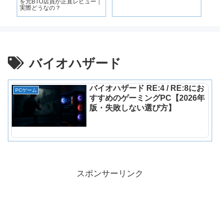
スペ
を元BTO店員が正直レビュー｜
ス
】
実際どうなの？
イ
ぶ
バイオハザード
バイオハザード RE:4 / RE:8にお
PCゲーム
すすめのゲーミングPC【2026年
版・失敗しない選び方】
スポンサーリンク