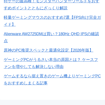
狩ゲーの最高峰！モンスターハンターワールドをおす
すめポイントとともにざっくり解説
軽量ゲーミングマウスのおすすめ7選【FPS向け完全ガ
イド】
Alienware AW2725DMは買い？180Hz QHD IPSの確認
点
原神のPC推奨スペックと最適化設定【2026年版】
ゲーミングPCがうるさい本当の原因とは？ ケースフ
ァンを増やしても解決しない理由
ゲームするなら据え置きのゲーム機よりゲーミングPC
をおすすめしまくる記事