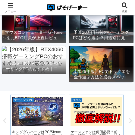
メニュー
検索
マウスコンピューター G-Tune
予算20万円前後のゲーミング
を元BTO店員が正直レビュー
PCはどう選ぶ？用途別に見る
｜実際どうなの？
構成と注意点【2026年版】
【2026年版】RTX4060搭載ゲ
ーミングPCのおすすめ｜コス
【2026年版】PCでドラクエを
パ最強GPUを自作勢が徹底解
全作遊ぶ方法と必要スペック
説
｜FF14勢がまとめてみた
ゲーミングPC
コラム
P
る
キングダムハーツはPC/Steam
ケースファンは何個必要？前
【2