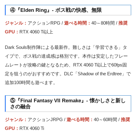
④『Elden Ring』- ボス戦の快感、無限
ジャンル：
アクションRPG /
遊べる時間：
40～80時間 /
推奨
GPU：
RTX 4060 Ti以上
Dark Souls制作陣による最新作。難しさは「学習できる」タ
イプで、ボス戦の達成感は格別です。本作は安定したフレー
ムレートが攻略の鍵となるため、RTX 4060 Ti以上で60fps固
定を狙うのがおすすめです。DLC「Shadow of the Erdtree」で
追加100時間も遊べます。
⑤『Final Fantasy VII Remake』- 懐かしさと新し
さの融合
ジャンル：
アクションJRPG /
遊べる時間：
40～60時間 /
推奨
GPU：
RTX 4060 Ti