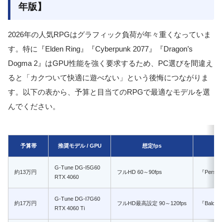
年版】
2026年の人気RPGはグラフィック負荷が年々重くなっていま
す。特に『Elden Ring』『Cyberpunk 2077』『Dragon’s
Dogma 2』はGPU性能を強く要求するため、PC選びを間違え
ると「カクついて快適に遊べない」という後悔につながりま
す。以下の表から、予算と目当てのRPGで最適なモデルを選
んでください。
予算帯
推奨モデル / GPU
想定fps
G-Tune DG-I5G60
約13万円
フルHD 60～90fps
『Person
RTX 4060
G-Tune DG-I7G60
約17万円
フルHD最高設定 90～120fps
『Baldu
RTX 4060 Ti