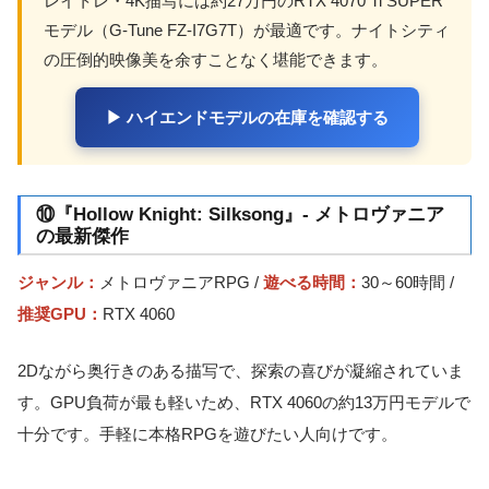
レイトレ・4K描写には約27万円のRTX 4070 Ti SUPER
モデル（G-Tune FZ-I7G7T）が最適です。ナイトシティ
の圧倒的映像美を余すことなく堪能できます。
▶ ハイエンドモデルの在庫を確認する
⑩『Hollow Knight: Silksong』- メトロヴァニア
の最新傑作
ジャンル：
メトロヴァニアRPG /
遊べる時間：
30～60時間 /
推奨GPU：
RTX 4060
2Dながら奥行きのある描写で、探索の喜びが凝縮されていま
す。GPU負荷が最も軽いため、RTX 4060の約13万円モデルで
十分です。手軽に本格RPGを遊びたい人向けです。