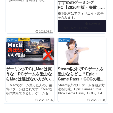
すすめのゲーミング
当に詰まる【実体験】 FF14を始
PC【2026年版・失敗しな
めようと思って、公式サイトの
推奨スペックを見たけど「本当
い選び方】
※本記事はアフィリエイト広告
にこれで大丈夫？」と不安にな
を含みます。
っていませんか。
2026.06.03
PCゲーム
ゲーミングPC
2026.05.21
PCゲーム
PCゲーム
ゲーミングPCにMacは買
Steam以外でPCゲームを
うな！PCゲームを遊ぶな
遊ぶならどこ？Epic・
らMacは選ばない方がいい
Game Pass・GOGの違い
理由
を比較
``` Macでゲーム買った人の、後
Steam以外でPCゲームを遊ぶ方
悔パターンはこれです 「Macな
法を比較。Epic Games Store、
ら作業もできるし、ゲームもで
Xbox Game Pass、GOG、EA
きるだろう」 そう考えて
app、Ubisoft Connectの違いと
2025.12.25
2026.01.20
MacBookやiMacを購入した人の
向いている人がわかります。
一部が、3ヶ月以内に同じ後悔に
直面しています。