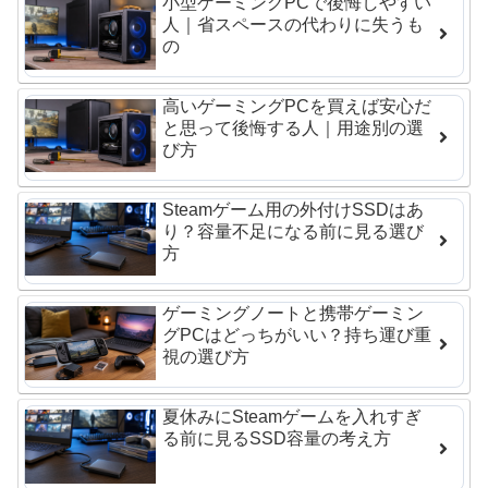
小型ゲーミングPCで後悔しやすい
人｜省スペースの代わりに失うも
の
高いゲーミングPCを買えば安心だ
と思って後悔する人｜用途別の選
び方
Steamゲーム用の外付けSSDはあ
り？容量不足になる前に見る選び
方
ゲーミングノートと携帯ゲーミン
グPCはどっちがいい？持ち運び重
視の選び方
夏休みにSteamゲームを入れすぎ
る前に見るSSD容量の考え方