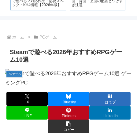
解
で遊べる？対応作品・必要スペ
面・背面・上面の配置とつけす
お
選
ック・KH4情報【2026年版】
ぎ注意
本
ホーム
PCゲーム
Steamで遊べる2026年おすすめRPGゲー
ム10選
PCゲーム
X
Bluesky
はてブ
LINE
Pinterest
LinkedIn
コピー