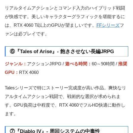
リアルタイムアクションとコマンド入力のハイブリッド戦闘
が快感です。美しいキャラクターグラフィックを堪能するに
は、RTX 4060 Ti以上のGPUが望ましいです。
FFシリーズ
フ
ァンは必プレイです。
⑥『Tales of Arise』- 飽きさせない長編JRPG
ジャンル：
アクションJRPG /
遊べる時間：
60～90時間 /
推奨
GPU：
RTX 4060
Talesシリーズで特にストーリー完成度が高い作品。爽快なリ
アルタイムアクション戦闘で、戦術的な選択が求められま
す。GPU負荷は中程度で、RTX 4060でフルHD快適に動作し
ます。
⑦『Diablo IV』- 周回システムの中毒性