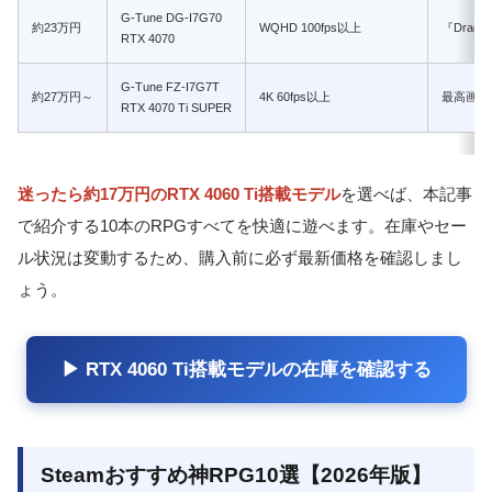
G-Tune DG-I7G70
約23万円
WQHD 100fps以上
『Drago
RTX 4070
G-Tune FZ-I7G7T
約27万円～
4K 60fps以上
最高画質
RTX 4070 Ti SUPER
迷ったら約17万円のRTX 4060 Ti搭載モデル
を選べば、本記事
で紹介する10本のRPGすべてを快適に遊べます。在庫やセー
ル状況は変動するため、購入前に必ず最新価格を確認しまし
ょう。
▶ RTX 4060 Ti搭載モデルの在庫を確認する
Steamおすすめ神RPG10選【2026年版】