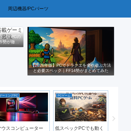
周辺機器/PCパーツ
ーミングPCの
作勢が徹底
【2026年版】PCでドラクエを全作遊ぶ方法
と必要スペック｜FF14勢がまとめてみた
ゲーミングPC
PCゲーム
ゲーミング
ゲーミン
び方｜R
位GPU
理【20
マウスコンピューター
低スペックPCでも動く