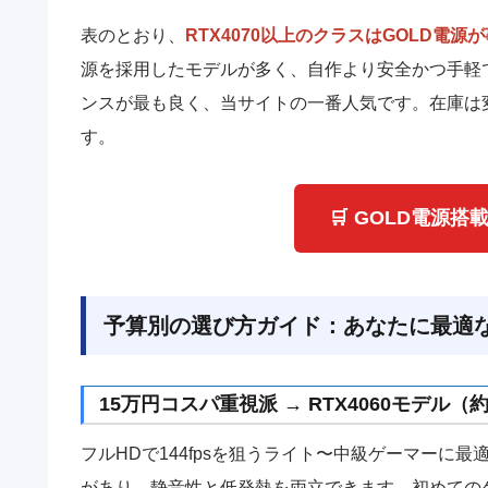
表のとおり、
RTX4070以上のクラスはGOLD電源
源を採用したモデルが多く、自作より安全かつ手軽です
ンスが最も良く、当サイトの一番人気です。在庫は
す。
🛒 GOLD電源
予算別の選び方ガイド：あなたに最適な
15万円コスパ重視派 → RTX4060モデル（約1
フルHDで144fpsを狙うライト〜中級ゲーマーに最
があり、静音性と低発熱を両立できます。初めての