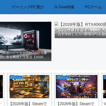
ゲーミングPC選び
G-Tune特集
PCゲーム
【2026年版】RTX4060搭載ゲ
おすすめ｜コスパ最強GPUを自
解説
万円前後のゲーミングPCはどう選
別に見る構成と注意点【2026年
版】
PCゲーム
PCゲーム
一
【2026年版】Steamで
【2026年版】Steamで