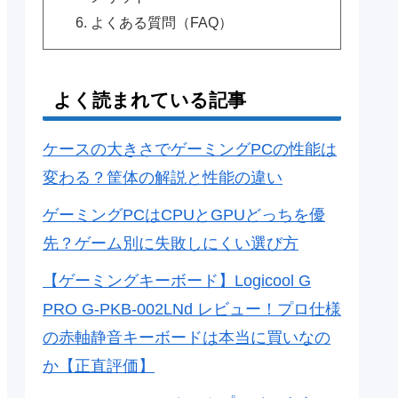
よくある質問（FAQ）
よく読まれている記事
ケースの大きさでゲーミングPCの性能は
変わる？筐体の解説と性能の違い
ゲーミングPCはCPUとGPUどっちを優
先？ゲーム別に失敗しにくい選び方
【ゲーミングキーボード】Logicool G
PRO G-PKB-002LNd レビュー！プロ仕様
の赤軸静音キーボードは本当に買いなの
か【正直評価】