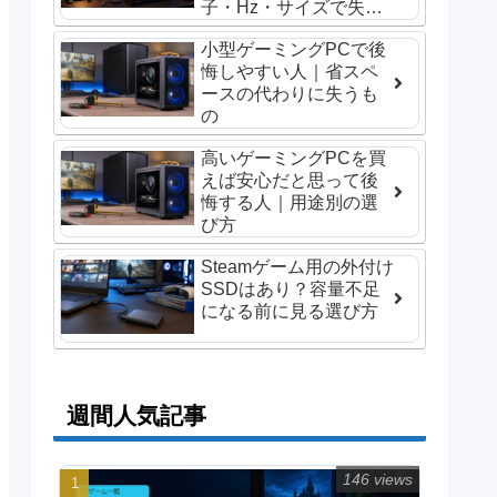
子・Hz・サイズで失敗
しない選び方
小型ゲーミングPCで後
悔しやすい人｜省スペ
ースの代わりに失うも
の
高いゲーミングPCを買
えば安心だと思って後
悔する人｜用途別の選
び方
Steamゲーム用の外付け
SSDはあり？容量不足
になる前に見る選び方
週間人気記事
146 views