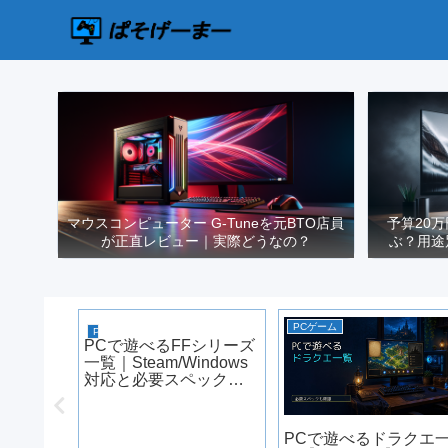
マウスコンピューター G-Tuneを元BTO店員
予算20
が正直レビュー｜実際どうなの？
ぶ？用途
PCゲーム
PCゲーム
スペック
PCで遊べるFFシリーズ
026年
一覧｜Steam/Windows
対応と必要スペック
【2026年版】
PCで遊べるドラクエ