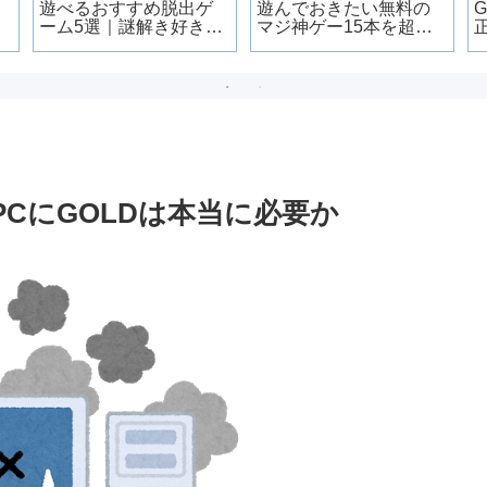
遊べるおすすめ脱出ゲ
遊んでおきたい無料の
ーム5選｜謎解き好きが
マジ神ゲー15本を超厳
ハマる名作だけ厳選
選
PCにGOLDは本当に必要か