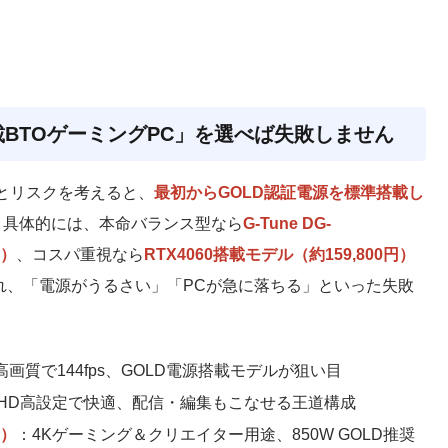
載BTOゲーミングPC」を選べば失敗しません
とリスクを考えると、
最初からGOLD認証電源を標準搭載し
。具体的には、本命バランス型なら
G-Tune DG-
円）
、コスパ重視なら
RTX4060搭載モデル（約159,800円）
れ、「電源がうるさい」「PCが急に落ちる」といった失敗
高画質で144fps、GOLD電源搭載モデルが狙い目
HD高設定で快適、配信・編集もこなせる王道構成
R）
：4Kゲーミング＆クリエイター用途、850W GOLD推奨