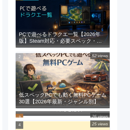
PCで遊べるドラクエ一覧【2026年
版】Steam対応・必要スペック・重
い時の対処法
52 views
低スペックPCでも動く無料PCゲーム
30選【2026年最新・ジャンル別】
PCで遊べるFFシリーズ一覧｜
Steam/Windows対応と必要スペック
【2026年版】
26 views
25 views