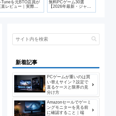
G-Tuneを元BTO店員が
無料PCゲーム30選
正直レビュー｜実際ど
【2026年最新・ジャン
うなの？
ル別】
新着記事
PCゲームが重いのは買
い替えサイン？設定で
直るケースと限界の見
分け方
Amazonセールでゲーミ
ングモニターを見る前
に確認すること｜端