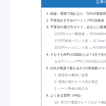
記事
結論：電源で悩むなら「GOLD電源搭
予算別おすすめゲーミングPC比較表
予算別の選び方ガイド：あなたに最適
15万円コスパ重視派 → RTX4060
27万円本命バランス派 → G-Tune D
30万円〜ハイエンド派 → RTX4070
そもそも80PLUS認証とは？1分で分
なぜゲーミングPCにGOLD以上
GOLD電源で変わる3つの実体験メリ
1. 静音性が劇的に改善
2. 発熱が減りケース内が安定
3. パーツ寿命が延びる
よくある質問（FAQ）
Q1. BTOで電源グレードはどう