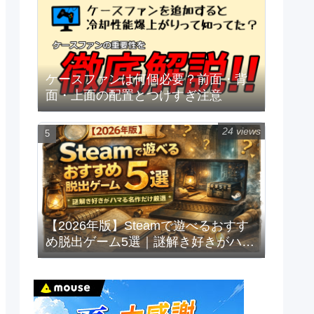
ケースファンは何個必要？前面・背
面・上面の配置とつけすぎ注意
24 views
【2026年版】Steamで遊べるおすす
め脱出ゲーム5選｜謎解き好きがハマ
る名作だけ厳選