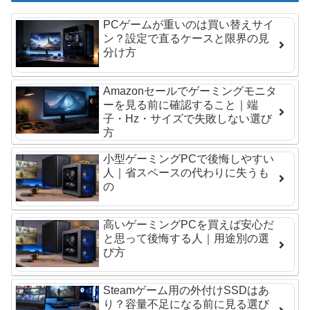
PCゲームが重いのは買い替えサイ
ン？設定で直るケースと限界の見
分け方
Amazonセールでゲーミングモニタ
ーを見る前に確認すること｜端
子・Hz・サイズで失敗しない選び
方
小型ゲーミングPCで後悔しやすい
人｜省スペースの代わりに失うも
の
高いゲーミングPCを買えば安心だ
と思って後悔する人｜用途別の選
び方
Steamゲーム用の外付けSSDはあ
り？容量不足になる前に見る選び