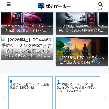
メニュー
検索
マウスコンピューター G-Tune
予算20万円前後のゲーミング
を元BTO店員が正直レビュー
PCはどう選ぶ？用途別に見る
｜実際どうなの？
構成と注意点【2026年版】
【2026年版】RTX4060搭載ゲ
ーミングPCのおすすめ｜コス
【2026年版】PCでドラクエを
パ最強GPUを自作勢が徹底解
全作遊ぶ方法と必要スペック
説
｜FF14勢がまとめてみた
P
ゲーミングPC
PCゲーム
原神のPC推奨スペックと最適
PCで遊べるFFシリーズ一覧｜
化設定【2026年版】
Steam/Windows対応と必要ス
ペック【2026年版】
ぶ
【2