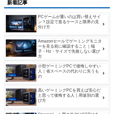
新着記事
PCゲームが重いのは買い替えサイ
ン？設定で直るケースと限界の見
分け方
Amazonセールでゲーミングモニタ
ーを見る前に確認すること｜端
子・Hz・サイズで失敗しない選び
方
小型ゲーミングPCで後悔しやすい
人｜省スペースの代わりに失うも
の
高いゲーミングPCを買えば安心だ
と思って後悔する人｜用途別の選
び方