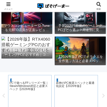
メニュー
検索
マウスコンピューター G-Tune
予算20万円前後のゲーミング
を元BTO店員が正直レビュー
PCはどう選ぶ？用途別に見る
｜実際どうなの？
構成と注意点【2026年版】
【2026年版】RTX4060搭載ゲ
ーミングPCのおすすめ｜コス
【2026年版】PCでドラクエを
パ最強GPUを自作勢が徹底解
全作遊ぶ方法と必要スペック
説
｜FF14勢がまとめてみた
P
PCゲーム
ゲーミングPC
PCで遊べるFFシリーズ一覧｜
原神のPC推奨スペックと最適
Steam/Windows対応と必要ス
化設定【2026年版】
ペック【2026年版】
モン
低