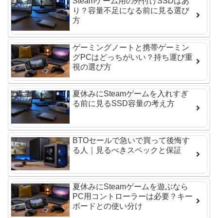
Steamゲーム用の外付けSSDはあ
り？容量不足になる前に見る選び
方
ゲーミングノートと携帯ゲーミン
グPCはどっちがいい？持ち運び重
視の選び方
夏休みにSteamゲームを入れすぎ
る前に見るSSD容量の考え方
BTOセールで急いで買って後悔す
る人｜見るべきスペックと保証
夏休みにSteamゲームを遊ぶなら
PC用コントローラーは必要？キー
ボードとの使い分け