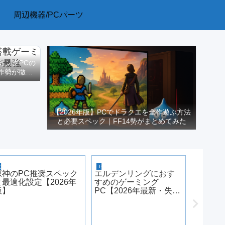
周辺機器/PCパーツ
ーミングPCの
作勢が徹底
【2026年版】PCでドラクエを全作遊ぶ方法
と必要スペック｜FF14勢がまとめてみた
PCゲーム
ゲーミングPC
PCゲーム
原神のPC推奨スペック
エルデンリングにおす
と最適化設定【2026年
すめのゲーミング
版】
PC【2026年最新・失敗
しない選び方】
Stea