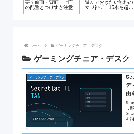
ンター
要？前面・背面・上面
遊んでおきたい無料の
イド｜
の配置とつけすぎ注意
マジ神ゲー15本を超厳
快適に
選
ホーム
ゲーミングチェア・デスク
ゲーミングチェア・デスク
Se
ゲーミングチェア・デスク
デ
由
Se
し部
Se
を消