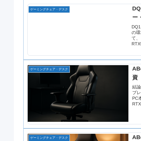
D
ゲーミングチェア・デスク
ー
DQ
の環
て、
RTX
AB
ゲーミングチェア・デスク
資
結論
プ
PC
RTX
AB
ゲーミングチェア・デスク