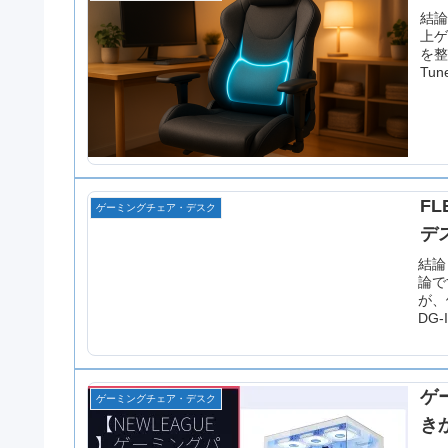
結論
上ゲ
を整
Tun
F
ゲーミングチェア・デスク
デ
結論
論で
が、
DG-
ゲ
ゲーミングチェア・デスク
き