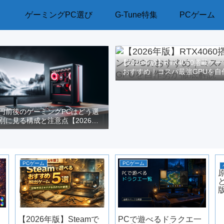
ゲーミングPC選び
G-Tune特集
PCゲーム
【2026年版】RTX4060搭載ゲ
おすすめ｜コスパ最強GPUを自
解説
万円前後のゲーミングPCはどう選
別に見る構成と注意点【2026年
版】
PCゲーム
PCゲーム
【2026年版】Steamで
PCで遊べるドラクエ一