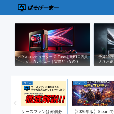
マウスコンピューター G-Tuneを元BTO店員
予算20
が正直レビュー｜実際どうなの？
ぶ？用途
コラム
PCゲーム
PCで遊べ
ケースファンは何個必
【2026年版】Steamで