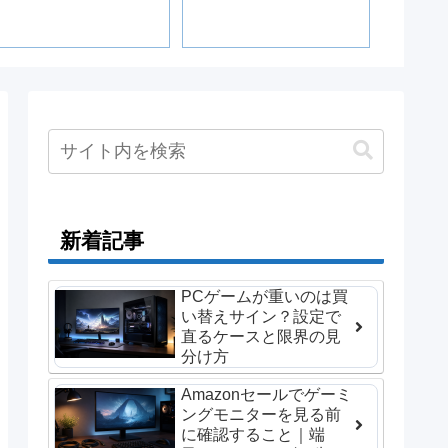
を遊ぶ
Epic・G
GOGの
新着記事
PCゲームが重いのは買
い替えサイン？設定で
直るケースと限界の見
分け方
Amazonセールでゲーミ
ングモニターを見る前
に確認すること｜端