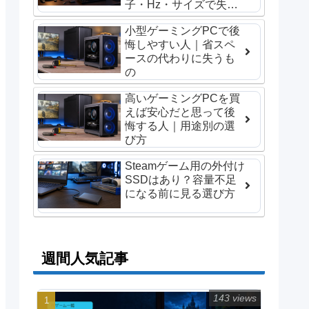
子・Hz・サイズで失敗
しない選び方
小型ゲーミングPCで後
悔しやすい人｜省スペ
ースの代わりに失うも
の
高いゲーミングPCを買
えば安心だと思って後
悔する人｜用途別の選
び方
Steamゲーム用の外付け
SSDはあり？容量不足
になる前に見る選び方
週間人気記事
143 views