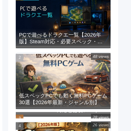
PCで遊べるドラクエ一覧【2026年
版】Steam対応・必要スペック・重
い時の対処法
48 views
低スペックPCでも動く無料PCゲーム
30選【2026年最新・ジャンル別】
PCで遊べるFFシリーズ一覧｜
Steam/Windows対応と必要スペック
【2026年版】
28 views
26 views