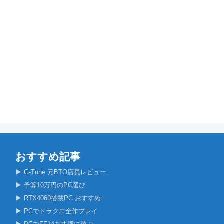
おすすめ記事
▶ G-Tune 元BTO店員レビュー
▶ 予算10万円のPC選び
▶ RTX4060搭載PC おすすめ
▶ PCでドラクエ全作プレイ