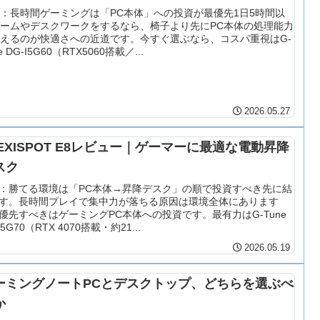
：長時間ゲーミングは「PC本体」への投資が最優先1日5時間以
ームやデスクワークをするなら、椅子より先にPC本体の処理能力
えるのが快適さへの近道です。今すぐ選ぶなら、コスパ重視はG-
e DG-I5G60（RTX5060搭載／...
2026.05.27
LEXISPOT E8レビュー｜ゲーマーに最適な電動昇降
スク
：勝てる環境は「PC本体→昇降デスク」の順で投資すべき先に結
す。長時間プレイで集中力が落ちる原因は環境全体にあります
優先すべきはゲーミングPC本体への投資です。最有力はG-Tune
I5G70（RTX 4070搭載・約21...
2026.05.19
ーミングノートPCとデスクトップ、どちらを選ぶべ
か