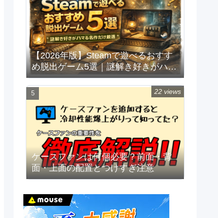
【2026年版】Steamで遊べるおすす
め脱出ゲーム5選｜謎解き好きがハマ
る名作だけ厳選
22 views
ケースファンは何個必要？前面・背
面・上面の配置とつけすぎ注意