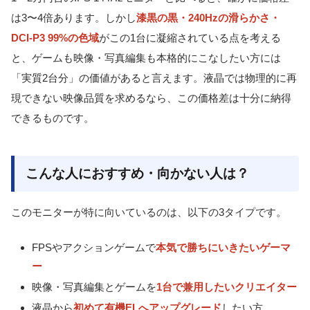
は3〜4倍あります。しかし
漆黒の黒・240Hzの滑らかさ・
DCI-P3 99%の色域
がこの1台に凝縮されている点を考える
と、ゲームも映像・写真編集も本格的にこなしたい方には
「実質2台分」の価値があると言えます。液晶では物理的に再
現できない映像品質を求めるなら、この価格差は十分に納得
できるものです。
こんな人におすすめ・向かない人は？
このモニターが特に向いているのは、以下の3タイプです。
FPSやアクションゲームで
本気で勝ちにいきたいゲーマ
ー
映像・写真編集とゲームを
1台で兼用したいクリエイター
液晶から
初めて有機ELへアップグレード
したい方