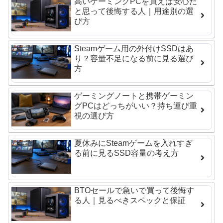
高いゲーミングPCを買えば安心だ
と思って後悔する人｜用途別の選
び方
Steamゲーム用の外付けSSDはあ
り？容量不足になる前に見る選び
方
ゲーミングノートと携帯ゲーミン
グPCはどっちがいい？持ち運び重
視の選び方
夏休みにSteamゲームを入れすぎ
る前に見るSSD容量の考え方
BTOセールで急いで買って後悔す
る人｜見るべきスペックと保証