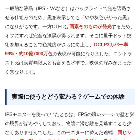
一般的な液晶（IPS・VAなど）はバックライトで光を透過さ
せる仕組みのため、黒を表示しても「やや灰色がかった黒」
になりがちです。一方OLEDは
画素そのものが発光
するため、
オフにすれば完全な漆黒が得られます。そこに量子ドット技
術を加えることで色純度がさらに向上し、
DCI-P3カバー率
99%・約10億7000万色
の表現が可能になりました。コントラ
スト比は実質無限大とも言える水準で、映像の深みがまった
く異なります。
実際に使うとどう変わる？ゲームでの体験
IPSモニターを使っていたときは、FPSの暗いシーンで壁と影
の境界がぼんやりしており、物陰に潜む敵を見逃すことも少
なくありませんでした。このモニターに替えた途端、
同じシ