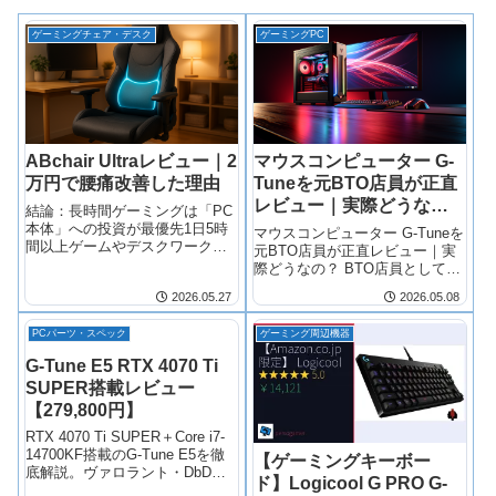
ゲーミングチェア・デスク
ゲーミングPC
ABchair Ultraレビュー｜2
マウスコンピューター G-
万円で腰痛改善した理由
Tuneを元BTO店員が正直
レビュー｜実際どうな
結論：長時間ゲーミングは「PC
の？
本体」への投資が最優先1日5時
マウスコンピューター G-Tuneを
間以上ゲームやデスクワークを
元BTO店員が正直レビュー｜実
するなら、椅...
際どうなの？ BTO店員として何
百台と扱ったメーカーの中で、
2026.05.27
2026.05.08
マウスコンピューターのゲーミ
ングブランド「G-Tune」は間違
PCパーツ・スペック
ゲーミング周辺機器
いなく「堅実派」の位置づけで
す。
G-Tune E5 RTX 4070 Ti
SUPER搭載レビュー
【279,800円】
RTX 4070 Ti SUPER＋Core i7-
14700KF搭載のG-Tune E5を徹
【ゲーミングキーボー
底解説。ヴァロラント・DbD・
ド】Logicool G PRO G-
Escape from Tarkovなど重量級