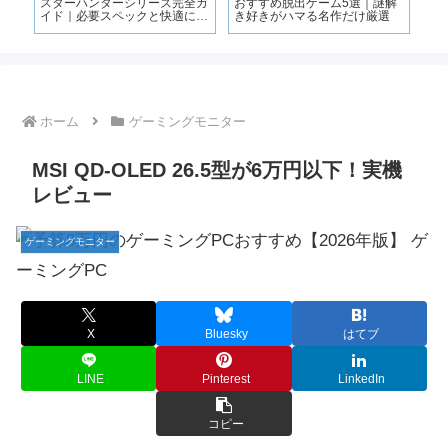
ジ
スターハンターシリーズ完全ガ
おすすめ脱出ゲーム5選｜謎解
イド｜必要スペックと快適に遊
き好きがハマる名作だけ厳選
ぶ条件も解説
ホーム
ゲーミングモニター
MSI QD-OLED 26.5型が6万円以下！実機
レビュー
ゲーミングモニター
X
Bluesky
はてブ
LINE
Pinterest
LinkedIn
コピー