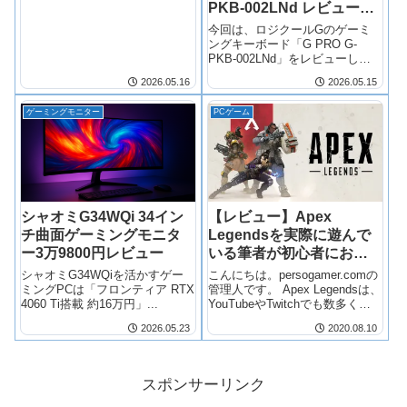
PKB-002LNd レビュー！
タイトルを60fps超えで動かした
い人・配信と両立したい人に最
プロ仕様の赤軸静音キー
今回は、ロジクールGのゲーミ
適な279,800円モデル。
ボードは本当に買いなの
ングキーボード「G PRO G-
PKB-002LNd」をレビューしま
か【正直評価】
す。プロゲーマー向けに設計さ
2026.05.16
2026.05.15
れたモデルとして知られる
GPROシリーズですが、実際の
ゲーミングモニター
PCゲーム
ところ一般ゲーマーにとっても
買いなのか、元BTO店員の視点
で正…
シャオミG34WQi 34イン
【レビュー】Apex
チ曲面ゲーミングモニタ
Legendsを実際に遊んで
ー3万9800円レビュー
いる筆者が初心者におす
すめな武器を紹介します
シャオミG34WQiを活かすゲー
こんにちは。persogamer.comの
ミングPCは「フロンティア RTX
管理人です。 Apex Legendsは、
4060 Ti搭載 約16万円」...
YouTubeやTwitchでも数多くの
実況者がライブ配信や動画投稿
2026.05.23
2020.08.10
を行っている、現在最も人気の
あるバトルロイヤルゲームの一
つです。
スポンサーリンク