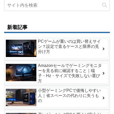
新着記事
PCゲームが重いのは買い替えサイ
ン？設定で直るケースと限界の見
分け方
Amazonセールでゲーミングモニタ
ーを見る前に確認すること｜端
子・Hz・サイズで失敗しない選び
方
小型ゲーミングPCで後悔しやすい
人｜省スペースの代わりに失うも
の