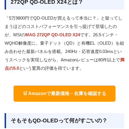
272QP QD-OLED X24とは？
「5万9800円でQD-OLEDが買えるって本当に？」と疑ってし
まうほどのコストパフォーマンスを引っ提げて登場したの
が、MSIの
MAG 272QP QD-OLED X24
です。26.5インチ・
WQHD解像度に、量子ドット（QD）と有機EL（OLED）を組
み合わせた最新パネルを搭載。240Hz・応答速度0.03msとい
うスペックを実現しながら、Amazonレビューは80件以上で
満
点の5.0
という驚異の評価を得ています。
🛒 Amazonで最新価格・在庫を確認する
そもそもQD-OLEDって何がすごいの？