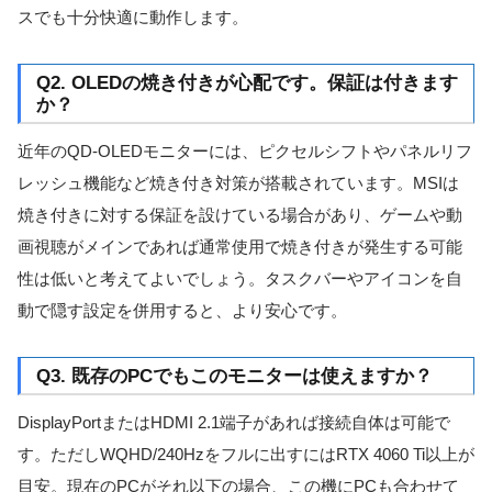
スでも十分快適に動作します。
Q2. OLEDの焼き付きが心配です。保証は付きます
か？
近年のQD-OLEDモニターには、ピクセルシフトやパネルリフ
レッシュ機能など焼き付き対策が搭載されています。MSIは
焼き付きに対する保証を設けている場合があり、ゲームや動
画視聴がメインであれば通常使用で焼き付きが発生する可能
性は低いと考えてよいでしょう。タスクバーやアイコンを自
動で隠す設定を併用すると、より安心です。
Q3. 既存のPCでもこのモニターは使えますか？
DisplayPortまたはHDMI 2.1端子があれば接続自体は可能で
す。ただしWQHD/240Hzをフルに出すにはRTX 4060 Ti以上が
目安。現在のPCがそれ以下の場合、この機にPCも合わせて