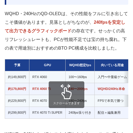
WQHD・240HzのQD-OLEDは、その性能をフルに引き出して
こそ価値があります。見落としがちなのが、
240fpsを安定し
て出力できるグラフィックボード
の存在です。せっかくの高
リフレッシュレートも、PCが性能不足では宝の持ち腐れ。下
の表で用途別におすすめのBTO PC構成を比較しました。
予算
GPU
WQHD想定fps
向いている用途
約149,800円
RTX 4060
100〜160fps
入門〜中量級ゲーム
約179,800円
RTX 4060 Ti
140〜200fps
WQHD/240Hz本命
約229,800円
RTX 4070
180〜240fps
FPSで本気で勝つ
スクロールできます
約299,800円
RTX 4070 Ti SUPER
240fps張り付き
配信＋編集兼用