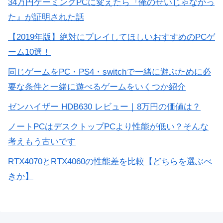
34万円ゲーミングPCに変えたら『俺のせいじゃなかっ
た』が証明された話
【2019年版】絶対にプレイしてほしいおすすめのPCゲ
ーム10選！
同じゲームをPC・PS4・switchで一緒に遊ぶために必
要な条件と一緒に遊べるゲームをいくつか紹介
ゼンハイザー HDB630 レビュー｜8万円の価値は？
ノートPCはデスクトップPCより性能が低い？そんな
考えもう古いです
RTX4070とRTX4060の性能差を比較【どちらを選ぶべ
きか】