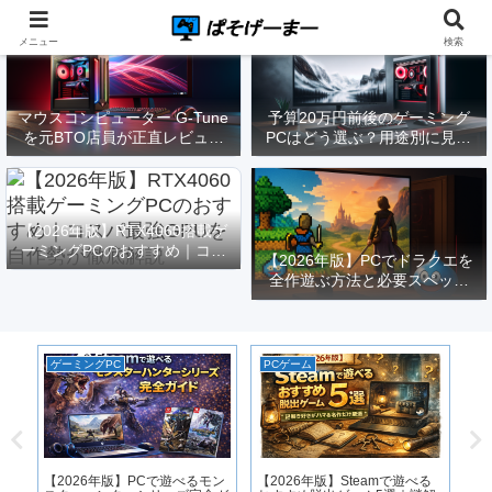
メニュー
検索
マウスコンピューター G-Tune
予算20万円前後のゲーミング
を元BTO店員が正直レビュー
PCはどう選ぶ？用途別に見る
｜実際どうなの？
構成と注意点【2026年版】
【2026年版】RTX4060搭載ゲ
ーミングPCのおすすめ｜コス
【2026年版】PCでドラクエを
パ最強GPUを自作勢が徹底解
全作遊ぶ方法と必要スペック
説
｜FF14勢がまとめてみた
ゲーミングPC
PCゲーム
ゲ
原
化
PC
【2026年版】PCで遊べるモン
【2026年版】Steamで遊べる