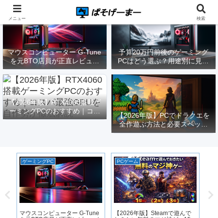
メニュー
検索
マウスコンピューター G-Tune
予算20万円前後のゲーミング
を元BTO店員が正直レビュー
PCはどう選ぶ？用途別に見る
｜実際どうなの？
構成と注意点【2026年版】
【2026年版】RTX4060搭載ゲ
ーミングPCのおすすめ｜コス
【2026年版】PCでドラクエを
パ最強GPUを自作勢が徹底解
全作遊ぶ方法と必要スペック
説
｜FF14勢がまとめてみた
ゲーミングPC
PCゲーム
P
モン
マウスコンピューター G-Tune
【2026年版】Steamで遊んで
【2