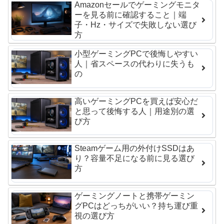
Amazonセールでゲーミングモニタ
ーを見る前に確認すること｜端
子・Hz・サイズで失敗しない選び
方
小型ゲーミングPCで後悔しやすい
人｜省スペースの代わりに失うも
の
高いゲーミングPCを買えば安心だ
と思って後悔する人｜用途別の選
び方
Steamゲーム用の外付けSSDはあ
り？容量不足になる前に見る選び
方
ゲーミングノートと携帯ゲーミン
グPCはどっちがいい？持ち運び重
視の選び方