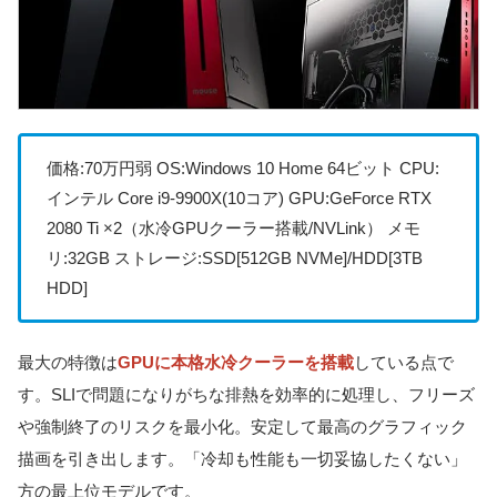
価格:70万円弱 OS:Windows 10 Home 64ビット CPU:
インテル Core i9-9900X(10コア) GPU:GeForce RTX
2080 Ti ×2（水冷GPUクーラー搭載/NVLink） メモ
リ:32GB ストレージ:SSD[512GB NVMe]/HDD[3TB
HDD]
最大の特徴は
GPUに本格水冷クーラーを搭載
している点で
す。SLIで問題になりがちな排熱を効率的に処理し、フリーズ
や強制終了のリスクを最小化。安定して最高のグラフィック
描画を引き出します。「冷却も性能も一切妥協したくない」
方の最上位モデルです。