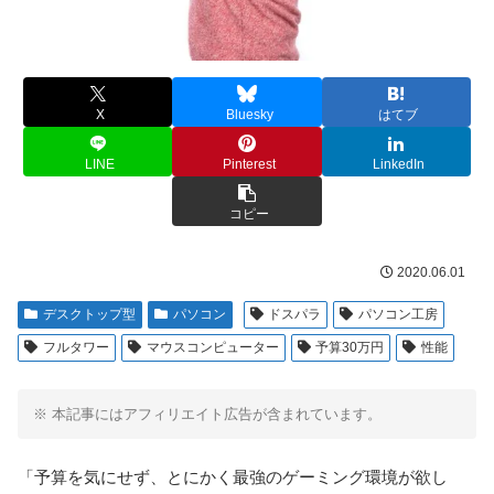
X
Bluesky
はてブ
LINE
Pinterest
LinkedIn
コピー
2020.06.01
デスクトップ型
パソコン
ドスパラ
パソコン工房
フルタワー
マウスコンピューター
予算30万円
性能
※ 本記事にはアフィリエイト広告が含まれています。
「予算を気にせず、とにかく最強のゲーミング環境が欲し