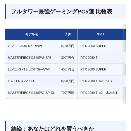
フルタワー最強ゲーミングPC5選 比較表
モデル名
予算
GPU
フ
LEVEL-G03A-i7K-RWVI
約20万円
RTX 2060 SUPER
フル
MASTERPIECE i1640PA3-SP3
30万円台
RTX 2080 Ti
4K
LEVEL-GXTZ-LCRT39-VWVI
40万円台
RTX 2080 SUPER
4K
GALLERIA ZZ-SLI
約50万円
RTX 2080 Ti ×2（SLI）
4
MASTERPIECE i1730PA2-SP-DL
70万円弱
RTX 2080 Ti ×2（水冷SLI）
4
結論：あなたはどれを買うべきか