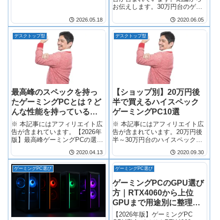
お伝えします。30万円台のゲー
ミングデスク...
2026.05.18
2020.06.05
デスクトップ型
デスクトップ型
最高峰のスペックを持っ
【ショップ別】20万円後
たゲーミングPCとは？ど
半で買えるハイスペック
んな性能を持っているの
ゲーミングPC10選
かを紹介！
※ 本記事にはアフィリエイト広
※ 本記事にはアフィリエイト広
告が含まれています。【2026年
告が含まれています。20万円後
版】最高峰ゲーミングPCの選び
半～30万円台のハイスペックゲ
方｜おす...
ーミングP...
2020.04.13
2020.09.30
ゲーミングPC選び
ゲーミングPC選び
ゲーミングPCのGPU選び
方｜RTX4060から上位
GPUまで用途別に整理
【2026年版】
【2026年版】ゲーミングPC