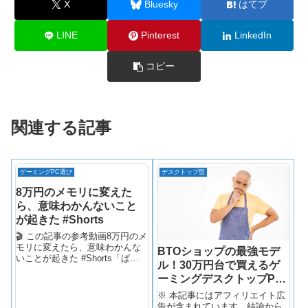
X
Bluesky
はてブ
LINE
Pinterest
LinkedIn
コピー
関連する記事
ゲーミングPC選び
デスクトップ型
8万円のメモリに変えた
ら、意味わかんないこと
が起きた #Shorts
🎬 この記事の参考動画8万円のメ
モリに変えたら、意味わかんな
BTOショップの最強モデ
いことが起きた #Shorts「ぱそ
ル！30万円台で買えるゲ
げーまーCH」では実際に購入・
ーミングデスクトップPC
使用したゲーミングPCや周辺機
器の正直レビューを動画で公開
の人気モデル7選
※ 本記事にはアフィリエイト広
しています。
告が含まれています。結論から