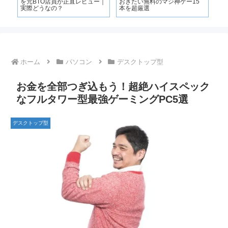
全ガ
を元BTO店員が正直レビュー｜
おきたい無料のマジ神ゲー15
お
に遊
実際どうなの？
本を超厳選
き
ホーム
パソコン
デスクトップ型
お金を全部つぎ込もう！超絶ハイスペック
なフルタワー型最強ゲーミングPC5選
デスクトップ型