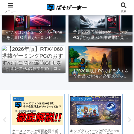
メニュー
検索
マウスコンピューター G-Tune
予算20万円前後のゲーミング
を元BTO店員が正直レビュー
PCはどう選ぶ？用途別に見る
｜実際どうなの？
構成と注意点【2026年版】
【2026年版】RTX4060搭載ゲ
ーミングPCのおすすめ｜コス
【2026年版】PCでドラクエを
パ最強GPUを自作勢が徹底解
全作遊ぶ方法と必要スペック
説
｜FF14勢がまとめてみた
コラム
ゲーミングPC
P
｜
エ
ス
ー
敗
ケースファンは何個必要？前
キングダムハーツはPC/Steam