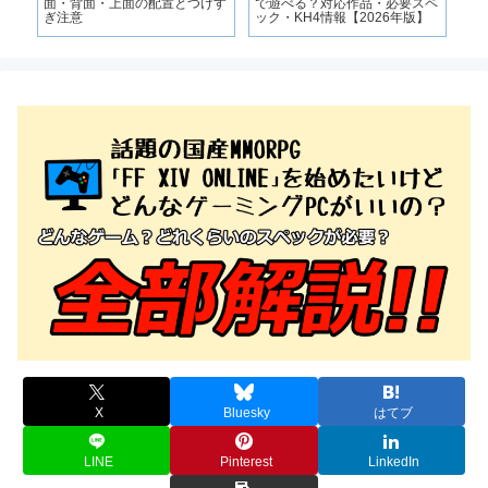
面・背面・上面の配置とつけす
で遊べる？対応作品・必要スペ
ぎ注意
ック・KH4情報【2026年版】
X
Bluesky
はてブ
LINE
Pinterest
LinkedIn