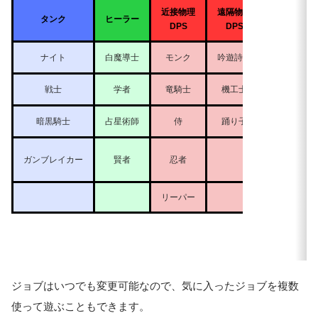
近接物理
遠隔物理
遠隔魔
タンク
ヒーラー
DPS
DPS
DPS
ナイト
白魔導士
モンク
吟遊詩人
黒魔道
戦士
学者
竜騎士
機工士
召喚士
暗黒騎士
占星術師
侍
踊り子
赤魔道
青魔道
ガンブレイカー
賢者
忍者
（リミテッ
リーパー
ジョブはいつでも変更可能なので、気に入ったジョブを複数
使って遊ぶこともできます。