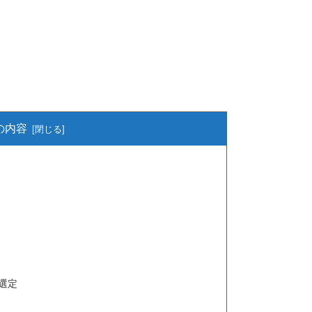
の内容
選定