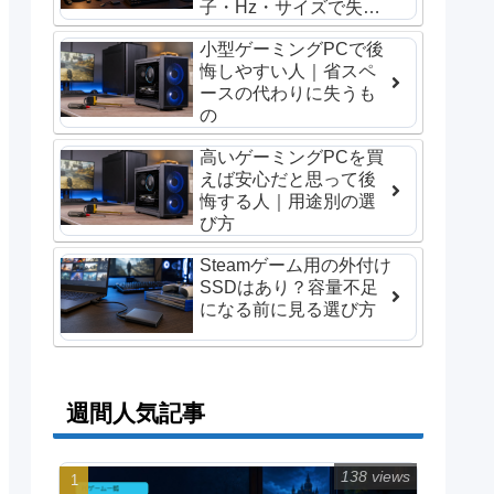
子・Hz・サイズで失敗
しない選び方
小型ゲーミングPCで後
悔しやすい人｜省スペ
ースの代わりに失うも
の
高いゲーミングPCを買
えば安心だと思って後
悔する人｜用途別の選
び方
Steamゲーム用の外付け
SSDはあり？容量不足
になる前に見る選び方
週間人気記事
138 views