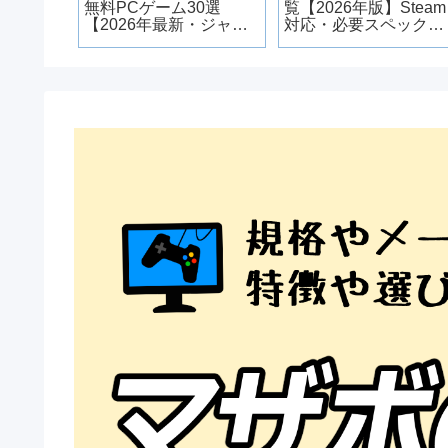
・上面
無料PCゲーム30選
覧【2026年版】Steam
ぎ注意
【2026年最新・ジャン
対応・必要スペック・
ル別】
重い時の対処法