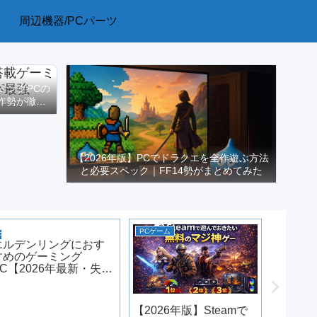
周辺機器/PCパーツ
ーミングPCの
作勢が徹底
【2026年版】PCでドラクエを全作遊ぶ方法
と必要スペック｜FF14勢がまとめてみた
PCゲーム
PCゲーム
PCゲーム
エルデンリングにおす
すめのゲーミング
PC【2026年最新・失敗
しない選び方】
【2026年版】Steamで
Stea