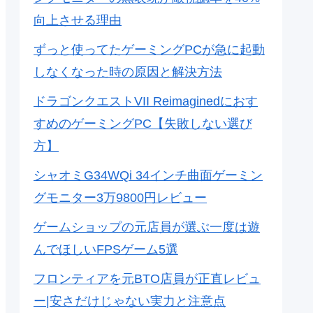
向上させる理由
ずっと使ってたゲーミングPCが急に起動
しなくなった時の原因と解決方法
ドラゴンクエストVII Reimaginedにおす
すめのゲーミングPC【失敗しない選び
方】
シャオミG34WQi 34インチ曲面ゲーミン
グモニター3万9800円レビュー
ゲームショップの元店員が選ぶ一度は遊
んでほしいFPSゲーム5選
フロンティアを元BTO店員が正直レビュ
ー|安さだけじゃない実力と注意点