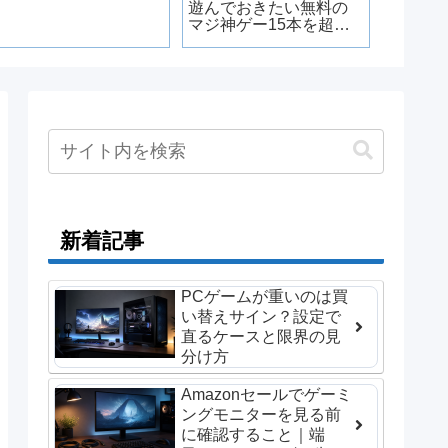
遊んでおきたい無料の
を遊ぶ
マジ神ゲー15本を超厳
Epic・G
選
GOGの
新着記事
PCゲームが重いのは買
い替えサイン？設定で
直るケースと限界の見
分け方
Amazonセールでゲーミ
ングモニターを見る前
に確認すること｜端