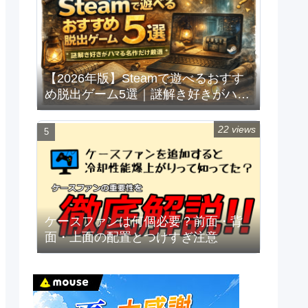
【2026年版】Steamで遊べるおすす
め脱出ゲーム5選｜謎解き好きがハマ
る名作だけ厳選
22 views
ケースファンは何個必要？前面・背
面・上面の配置とつけすぎ注意