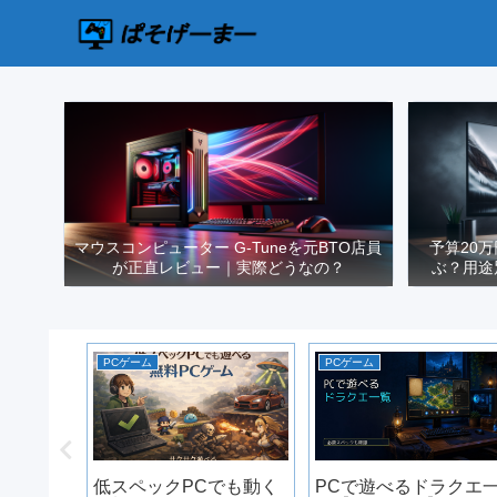
マウスコンピューター G-Tuneを元BTO店員
予算20
が正直レビュー｜実際どうなの？
ぶ？用途
PCゲーム
PCゲーム
何個必
低スペックPCでも動く
PCで遊べるドラクエ