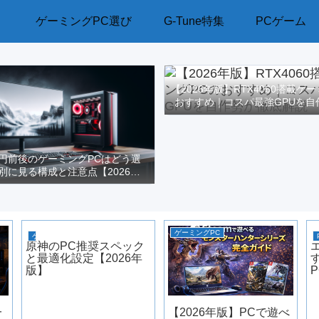
ゲーミングPC選び
G-Tune特集
PCゲーム
【2026年版】RTX4060搭載ゲ
おすすめ｜コスパ最強GPUを自
解説
万円前後のゲーミングPCはどう選
別に見る構成と注意点【2026年
版】
ゲーミングPC
ゲーミングPC
原神のPC推奨スペック
と最適化設定【2026年
版】
一
【2026年版】PCで遊べ