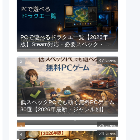
PCで遊べるドラクエ一覧【2026年
版】Steam対応・必要スペック・重
い時の対処法
47 views
低スペックPCでも動く無料PCゲーム
30選【2026年最新・ジャンル別】
PCで遊べるFFシリーズ一覧｜
Steam/Windows対応と必要スペック
【2026年版】
26 views
23 views