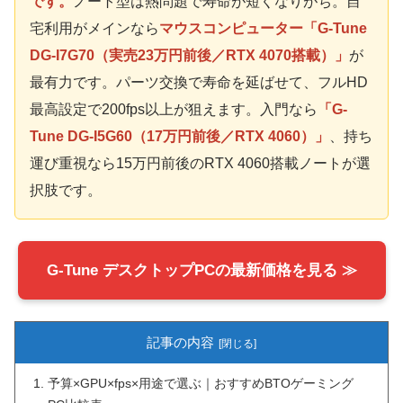
です。
ノート型は熱問題で寿命が短くなりがち。自
宅利用がメインなら
マウスコンピューター「G-Tune
DG-I7G70（実売23万円前後／RTX 4070搭載）」
が
最有力です。パーツ交換で寿命を延ばせて、フルHD
最高設定で200fps以上が狙えます。入門なら
「G-
Tune DG-I5G60（17万円前後／RTX 4060）」
、持ち
運び重視なら15万円前後のRTX 4060搭載ノートが選
択肢です。
G-Tune デスクトップPCの最新価格を見る ≫
記事の内容
予算×GPU×fps×用途で選ぶ｜おすすめBTOゲーミング