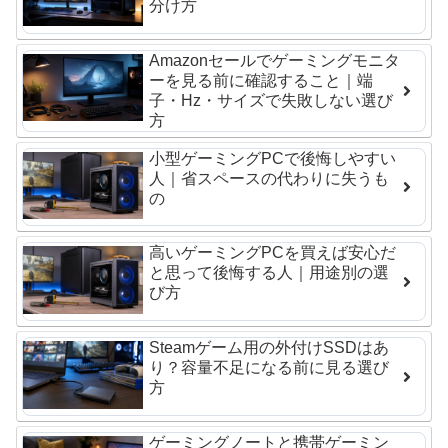
分け方
Amazonセールでゲーミングモニタ
ーを見る前に確認すること｜端
子・Hz・サイズで失敗しない選び
方
小型ゲーミングPCで後悔しやすい
人｜省スペースの代わりに失うも
の
高いゲーミングPCを買えば安心だ
と思って後悔する人｜用途別の選
び方
Steamゲーム用の外付けSSDはあ
り？容量不足になる前に見る選び
方
ゲーミングノートと携帯ゲーミン