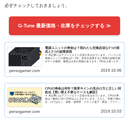
必ずチェックしておきましょう。
G-Tune 最新価格・在庫をチェックする ≫
電源ユニットの寿命は？現れたら交換必須な3つの前
兆と2つの故障原因
※ 本記事にはアフィリエイト広告が含まれています。パソコンの
電源ユニットの寿命は2～5年。劣化を放置すると突然の起動不能
やデータ破損、最悪は火災の危険があります。5年以上使ったPC
なら買い替えのほうが安全で快適です。結論として、コスパ重視
な...
2019.10.06
persogamer.com
CPUの寿命は何年？限界サインの見分け方と正しい対
処法【買い替え不要なケースも解説】
※ 本記事にはアフィリエイト広告が含まれています。CPUの寿
命は一般的に10〜15年以上とされています。ただし「年数で壊れ
る」のではなく、温度・使用率・クロック低下・異音・フリーズ
といった症状で判断するのが正確です。この記事では「CPUの
寿...
2019.10.03
persogamer.com