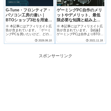
G-Tune・フロンティア・
ゲーミングPC自作のメリ
パソコン工房の違い｜
ットやデメリット、最低
BTOショップ3社を用途別
限必要な知識と組み上げ
に比較【2026年版】
時に気をつけたいポイン
※ 本記事にはアフィリエイト広
※ 本記事にはアフィリエイト広
ト
告が含まれています。「ゲーミ
告が含まれています。【結論】
ングPCを買いたいけど、どのシ
ゲーミングPCは自作よりBTOが
ョップで買え...
圧倒的にお...
2026.06.10
2021.11.18
スポンサーリンク