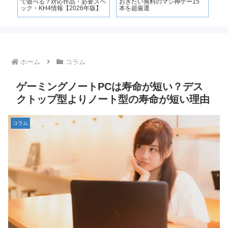
で遊べる？対応作品・必要スペ
おきたい無料のマジ神ゲー15
ック・KH4情報【2026年版】
本を超厳選
ホーム
コラム
ゲーミングノートPCは寿命が短い？デス
クトップ型よりノート型の寿命が短い理由
コラム