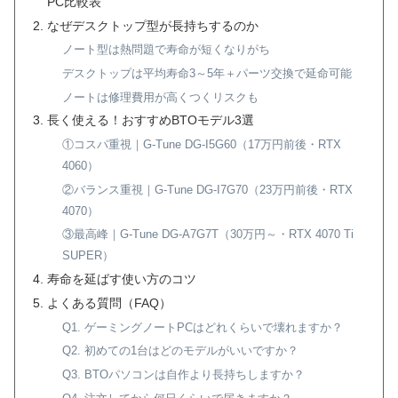
PC比較表
なぜデスクトップ型が長持ちするのか
ノート型は熱問題で寿命が短くなりがち
デスクトップは平均寿命3～5年＋パーツ交換で延命可能
ノートは修理費用が高くつくリスクも
長く使える！おすすめBTOモデル3選
①コスパ重視｜G-Tune DG-I5G60（17万円前後・RTX
4060）
②バランス重視｜G-Tune DG-I7G70（23万円前後・RTX
4070）
③最高峰｜G-Tune DG-A7G7T（30万円～・RTX 4070 Ti
SUPER）
寿命を延ばす使い方のコツ
よくある質問（FAQ）
Q1. ゲーミングノートPCはどれくらいで壊れますか？
Q2. 初めての1台はどのモデルがいいですか？
Q3. BTOパソコンは自作より長持ちしますか？