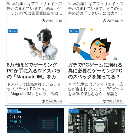
プをおすすめする理由
※ 本記事にはアフィリエイト広
※ 本記事にはアフィリエイト広
告が含まれています。結論、ゲ
告が含まれています。⚡ この記
ーミングPCは家電量販店ではな
事の結論「ラグい」には大きく2
くBTOショ...
種類ある：...
2019.12.15
2026.06.25
コラム
コラム
8万円ほどでゲーミング
ガチでPCゲームに溺れる
PCが手に入る!?ドスパラ
為に必要なゲーミングPC
の「Magnate IM」をカス
のスペックを知ってる？
タマイズしてゲーミング
ドスパラで販売されているショ
※ 本記事にはアフィリエイト広
PC化する方法
ップブランドPCの中に
告が含まれています。PCゲーム
「Magnate IM」という、価格の
を本気で楽しむなら、結論とし
手頃なミニタワーPCがありま
て「Core...
2020.07.06
2019.10.13
す。本来は事務作業やWeb閲覧
といった一般用途向けですが、
コラム
コラム
実はこのPCを上手にカスタマイ
ズするだけで、立派なゲーミン
グPC…