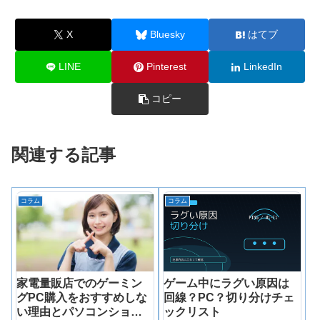
X
Bluesky
はてブ
LINE
Pinterest
LinkedIn
コピー
関連する記事
コラム
コラム
家電量販店でのゲーミン
ゲーム中にラグい原因は
グPC購入をおすすめしな
回線？PC？切り分けチェ
い理由とパソコンショッ
ックリスト