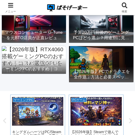
メニュー
検索
マウスコンピューター G-Tune
予算20万円前後のゲーミング
を元BTO店員が正直レビュー
PCはどう選ぶ？用途別に見る
｜実際どうなの？
構成と注意点【2026年版】
【2026年版】RTX4060搭載ゲ
ーミングPCのおすすめ｜コス
【2026年版】PCでドラクエを
パ最強GPUを自作勢が徹底解
全作遊ぶ方法と必要スペック
説
｜FF14勢がまとめてみた
ゲーミングPC
PCゲーム
ゲ
｜
原
ス
化
キングダムハーツはPC/Steam
【2026年版】Steamで遊んで